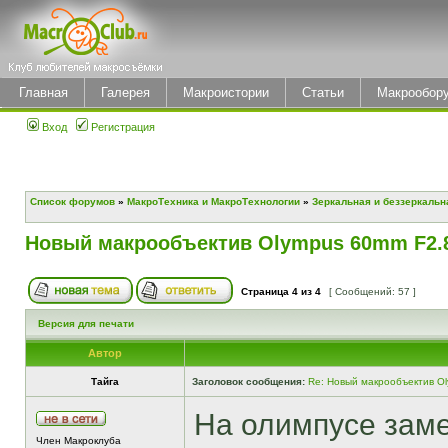
Главная
Галерея
Макроистории
Статьи
Макрообор
Вход
Регистрация
Список форумов
»
МакроТехника и МакроТехнологии
»
Зеркальная и беззеркальн
Новый макрообъектив Olympus 60mm F2.8 
Страница
4
из
4
[ Сообщений: 57 ]
Версия для печати
Автор
Тайга
Заголовок сообщения:
Re: Новый макрообъектив Ol
На олимпусе заме
Член Макроклуба