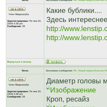
Veres
Заголовок сообщения:
Re: Новый макрообъектив Ol
Какие бублики....
Член Макроклуба
Здесь интереснее
Зарегистрирован:
Пн янв 19,
2009 4:38 pm
http://www.lenstip.
Сообщения:
36
http://www.lenstip.
Вернуться к началу
Veres
Заголовок сообщения:
Re: Новый макрообъектив Ol
Диаметр головы 
Член Макроклуба
Зарегистрирован:
Пн янв 19,
2009 4:38 pm
Кроп, ресайз
Сообщения:
36