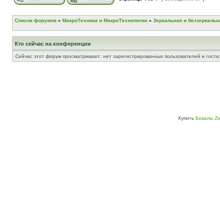
Список форумов
»
МакроТехника и МакроТехнологии
»
Зеркальная и беззеркальн
Кто сейчас на конференции
Сейчас этот форум просматривают: нет зарегистрированных пользователей и гости:
Купить
Бокалы Zw