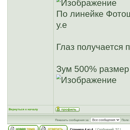
По линейке Фотошо
у.е
Глаз получается 
Зум 500% размер
Вернуться к началу
Показать сообщения за:
Поле 
Страница
4
из
4
[ Сообщений: 57 ]