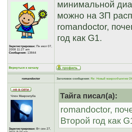
минимальной диаф
можно на ЗП расп
romandoctor, поч
год как G1.
Зарегистрирован:
Пн июл 07,
2008 11:27 am
Сообщения:
13844
Вернуться к началу
romandoctor
Заголовок сообщения:
Re: Новый макрообъектив Ol
Тайга писал(а):
Член Макроклуба
romandoctor, по
Второй год как G
Зарегистрирован:
Вт сен 27,
2011 5:24 pm