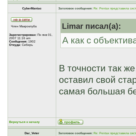
CyberManiac
Заголовок сообщения:
Re: Pentax представила сис
Limar писал(а):
Член Макроклуба
Зарегистрирован:
Пн янв 01,
А как с объектив
2007 11:16 am
Сообщения:
1902
Откуда:
Сибирь
В точности так же
оставил свой стар
самая большая бе
Вернуться к началу
Dar_Veter
Заголовок сообщения:
Re: Pentax представила сис