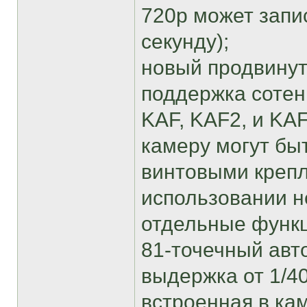
720p может запи
секунду);
новый продвину
поддержка сотен
KAF, KAF2, и KA
камеру могут бы
винтовыми крепле
использовании н
отдельные функц
81-точечный авт
выдержка от 1/4
встроенная в ка