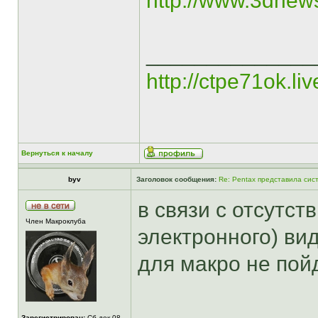
http://www.3dnew
______________
http://ctpe71ok.li
Вернуться к началу
byv
Заголовок сообщения:
Re: Pentax представила сис
в связи с отсутст
Член Макроклуба
электронного) ви
для макро не пой
______________
Зарегистрирован:
Сб дек 08,