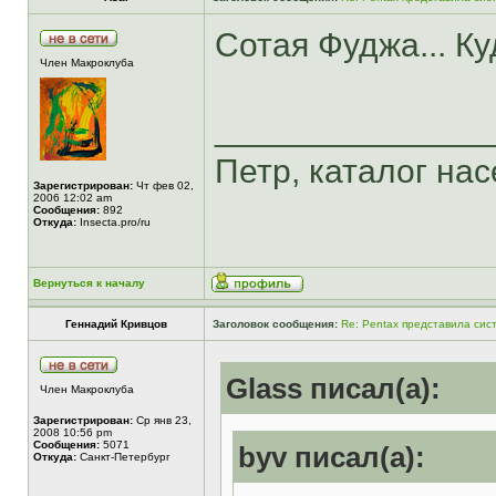
Сотая Фуджа... Ку
Член Макроклуба
______________
Петр, каталог насе
Зарегистрирован:
Чт фев 02,
2006 12:02 am
Сообщения:
892
Откуда:
Insecta.pro/ru
Вернуться к началу
Геннадий Кривцов
Заголовок сообщения:
Re: Pentax представила сис
Glass писал(а):
Член Макроклуба
Зарегистрирован:
Ср янв 23,
2008 10:56 pm
Сообщения:
5071
byv писал(а):
Откуда:
Санкт-Петербург