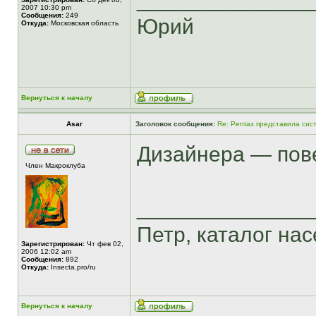
2007 10:30 pm
Сообщения:
249
Юрий
Откуда:
Московская область
Вернуться к началу
Asar
Заголовок сообщения:
Re: Pentax представила сис
Дизайнера — пове
Член Макроклуба
______________
Петр, каталог насе
Зарегистрирован:
Чт фев 02,
2006 12:02 am
Сообщения:
892
Откуда:
Insecta.pro/ru
Вернуться к началу