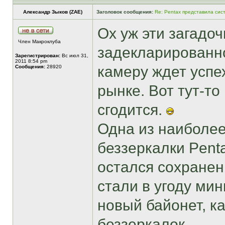
Александр Зыков (ZAE)
Заголовок сообщения:
Re: Pentax представила сис
Ох уж эти загадо
Член Макроклуба
задекларированно
Зарегистрирован:
Вс июл 31,
2011 8:54 pm
камеру ждет успе
Сообщения:
28920
рынке. Вот тут-то
сгодится.
Одна из наиболее
беззеркалки Penta
остался сохранен
стали в угоду м
новый байонет, к
беззеркалок.