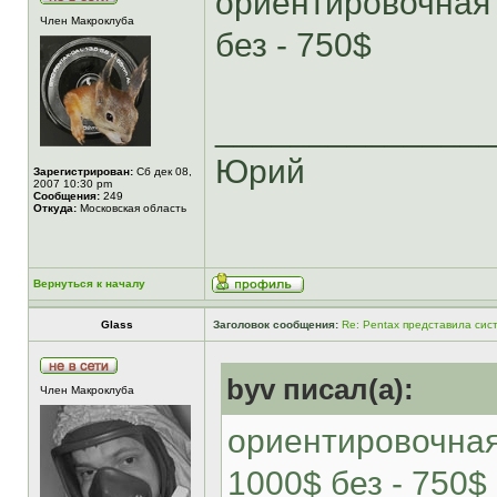
ориентировочная 
Член Макроклуба
без - 750$
______________
Юрий
Зарегистрирован:
Сб дек 08,
2007 10:30 pm
Сообщения:
249
Откуда:
Московская область
Вернуться к началу
Glass
Заголовок сообщения:
Re: Pentax представила сис
byv писал(а):
Член Макроклуба
ориентировочная
1000$ без - 750$