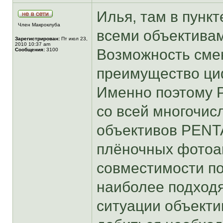
Илья, там в пункт
Член Макроклуба
всеми объектива
Зарегистрирован:
Пт июл 23,
2010 10:37 am
Возможность смен
Сообщения:
3100
преимущество ци
Именно поэтому 
со всей многочис
объективов PENT
плёночных фотоап
совместимости п
наиболее подход
ситуации объекти