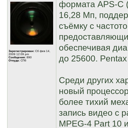
формата APS-C (
16,28 Мп, подд
съёмку с частото
предоставляющий
обеспечивая диа
Зарегистрирован:
Сб фев 14,
2009 12:09 pm
до 25600. Pentax
Сообщения:
890
Откуда:
СПб
Среди других ха
новый процессор
более тихий мех
запись видео с 
MPEG-4 Part 10 