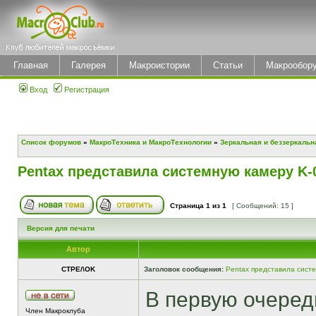
Главная
Галерея
Макроистории
Статьи
Макрообор
Вход
Регистрация
Список форумов
»
МакроТехника и МакроТехнологии
»
Зеркальная и беззеркальн
Pentax представила системную камеру K-
Страница
1
из
1
[ Сообщений: 15 ]
Версия для печати
Автор
CTPE/\OK
Заголовок сообщения:
Pentax представила сист
В первую очеред
Член Макроклуба