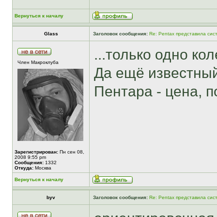
Вернуться к началу
Glass
Заголовок сообщения:
Re: Pentax представила сис
...только одно ко
Член Макроклуба
Да ещё известны
Пентара - цена, п
Зарегистрирован:
Пн сен 08,
2008 9:55 pm
Сообщения:
1332
Откуда:
Москва
Вернуться к началу
byv
Заголовок сообщения:
Re: Pentax представила сис