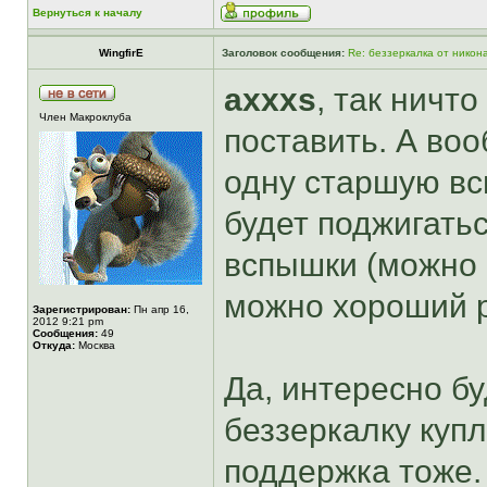
Вернуться к началу
WingfirE
Заголовок сообщения:
Re: беззеркалка от никон
axxxs
, так ничт
Член Макроклуба
поставить. А во
одну старшую вс
будет поджигать
вспышки (можно 
можно хороший р
Зарегистрирован:
Пн апр 16,
2012 9:21 pm
Сообщения:
49
Откуда:
Москва
Да, интересно бу
беззеркалку куп
поддержка тоже.