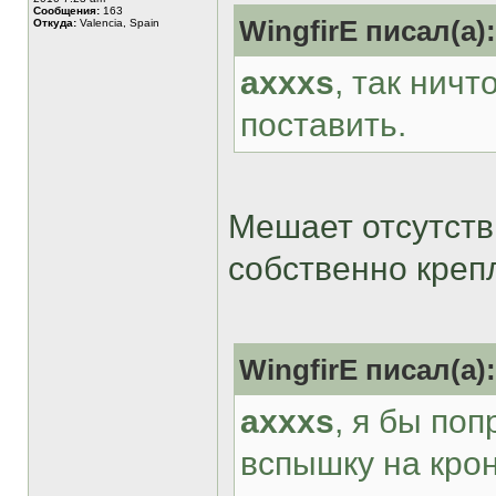
Сообщения:
163
WingfirE писал(а):
Откуда:
Valencia, Spain
axxxs
, так нич
поставить.
Мешает отсутств
собственно креп
WingfirE писал(а):
axxxs
, я бы по
вспышку на крон