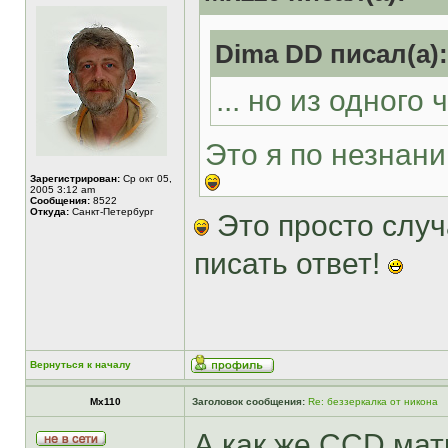
Dima DD писал(а):
... но из одного
Это я по незнани
Зарегистрирован:
Ср окт 05,
2005 3:12 am
Сообщения:
8522
Откуда:
Санкт-Петербург
Это просто случ
писать ответ!
Вернуться к началу
Mx110
Заголовок сообщения:
Re: беззеркалка от никона
А как же CCD ма