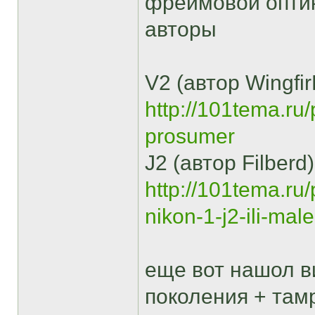
фреймовой оптик
авторы
V2 (автор Wingfir
http://101tema.ru/
prosumer
J2 (автор Filberd)
http://101tema.ru
nikon-1-j2-ili-ma
еще вот нашол в
поколения + там