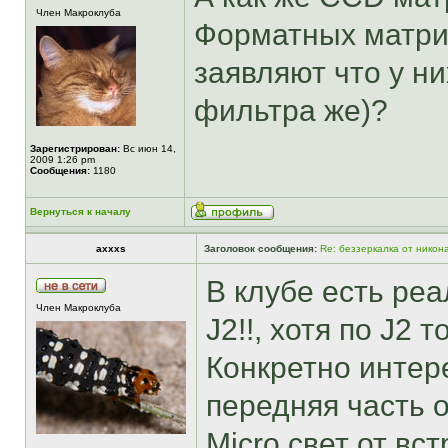
Член Макроклуба
Форматных матри
заявляют что у ни
фильтра же)?
Зарегистрирован:
Вс июн 14,
2009 1:26 pm
Сообщения:
1180
Вернуться к началу
axxxs
Заголовок сообщения:
Re: беззеркалка от никон
В клубе есть ре
Член Макроклуба
J2!!, хотя по J2
Конкретно интере
передняя часть о
Micro свет от вс