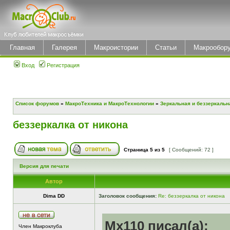
Главная
Галерея
Макроистории
Статьи
Макрообор
Вход
Регистрация
Список форумов
»
МакроТехника и МакроТехнологии
»
Зеркальная и беззеркальн
беззеркалка от никона
Страница
5
из
5
[ Сообщений: 72 ]
Версия для печати
Автор
Dima DD
Заголовок сообщения:
Re: беззеркалка от никона
Mx110 писал(а):
Член Макроклуба