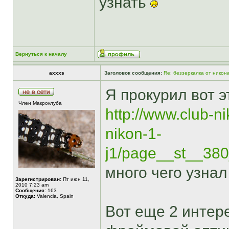
узнать
Вернуться к началу
axxxs
Заголовок сообщения:
Re: беззеркалка от никон
Я прокурил вот эт
Член Макроклуба
http://www.club-n
nikon-1-
j1/page__st__38
много чего узнал
Зарегистрирован:
Пт июн 11,
2010 7:23 am
Сообщения:
163
Откуда:
Valencia, Spain
Вот еще 2 интере