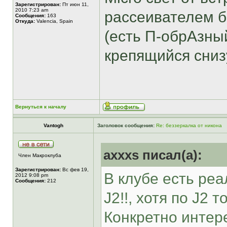
Зарегистрирован:
Пт июн 11,
2010 7:23 am
рассеивателем 
Сообщения:
163
Откуда:
Valencia, Spain
(есть П-обрАзны
крепящийся сниз
Вернуться к началу
Vantogh
Заголовок сообщения:
Re: беззеркалка от никона
axxxs писал(а):
Член Макроклуба
Зарегистрирован:
Вс фев 19,
В клубе есть ре
2012 9:08 pm
Сообщения:
212
J2!!, хотя по J2
Конкретно интере