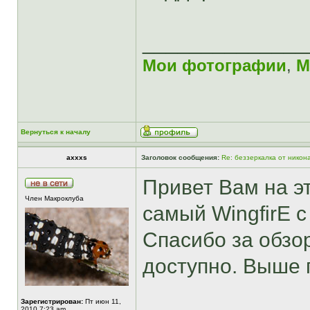
______________
Мои фотографии
,
М
Вернуться к началу
axxxs
Заголовок сообщения:
Re: беззеркалка от никон
Привет Вам на 
Член Макроклуба
самый WingfirE с 
Спасибо за обзор
доступно. Выше 
Зарегистрирован:
Пт июн 11,
2010 7:23 am