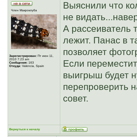
Выяснили что ко
Член Макроклуба
не видать...наве
А рассеиватель т
лежит. Панас в т
позволяет фотог
Зарегистрирован:
Пт июн 11,
2010 7:23 am
Если переместит
Сообщения:
163
Откуда:
Valencia, Spain
выигрыш будет н
перепроверить на
совет.
Вернуться к началу