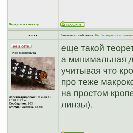
Вернуться к началу
axxxs
Заголовок сообщения:
Re: беззеркалка от никон
еще такой теорет
Член Макроклуба
а минимальная д
учитывая что кро
про теже макрок
на простом кроп
Зарегистрирован:
Пт июн 11,
2010 7:23 am
линзы).
Сообщения:
163
Откуда:
Valencia, Spain