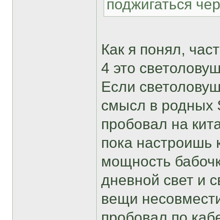
поджигаться че
Как я понял, час
4 это светолову
Если светоловуш
смысл в родных S
пробовал на кита
пока настроишь 
мощность бабочк
дневной свет и 
вещи несовмести
пробовал по кабе