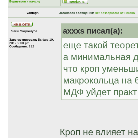
Вернуться к началу
Vantogh
Заголовок сообщения:
Re: беззеркалка от никона
axxxs писал(а):
Член Макроклуба
Зарегистрирован:
Вс фев 19,
еще такой теорет
2012 9:08 pm
Сообщения:
212
а минимальная д
что кроп уменьшил
макрокольца на 
МДФ уйдет практ
Кроп не влияет 