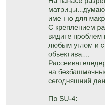
На панасе разре
матрицы...думаю 
именно для макро
С креплением ра
видите проблем 
любым углом и с
обьектива....
Рассеивателедер
на безбашмачные
сегодняшний ден
По SU-4: