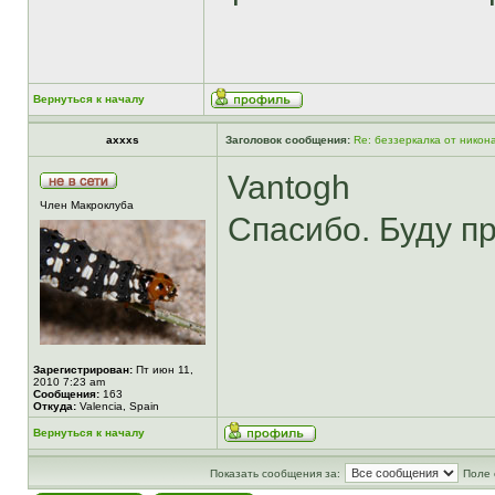
Вернуться к началу
axxxs
Заголовок сообщения:
Re: беззеркалка от никон
Vantogh
Член Макроклуба
Спасибо. Буду п
Зарегистрирован:
Пт июн 11,
2010 7:23 am
Сообщения:
163
Откуда:
Valencia, Spain
Вернуться к началу
Показать сообщения за:
Поле 