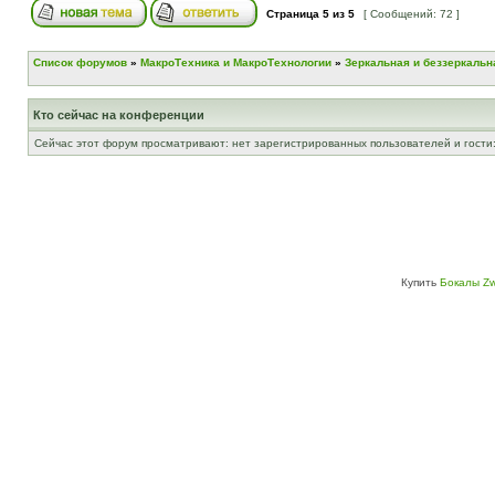
Страница
5
из
5
[ Сообщений: 72 ]
Список форумов
»
МакроТехника и МакроТехнологии
»
Зеркальная и беззеркальн
Кто сейчас на конференции
Сейчас этот форум просматривают: нет зарегистрированных пользователей и гости:
Купить
Бокалы Zw