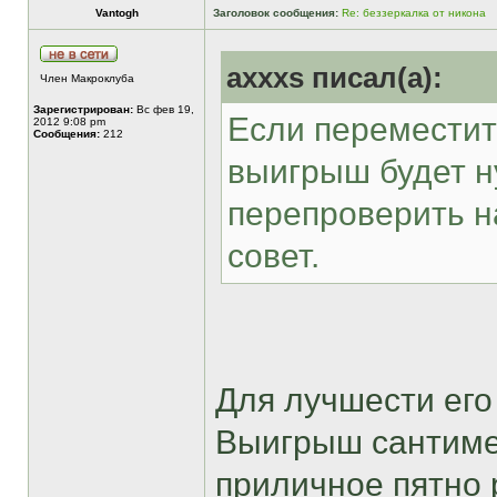
Vantogh
Заголовок сообщения:
Re: беззеркалка от никона
axxxs писал(а):
Член Макроклуба
Зарегистрирован:
Вс фев 19,
Если переместит
2012 9:08 pm
Сообщения:
212
выигрыш будет н
перепроверить на
совет.
Для лучшести ег
Выигрыш сантимет
приличное пятно 