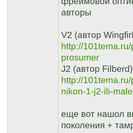
фреймовой оптик
авторы
V2 (автор Wingfir
http://101tema.ru/
prosumer
J2 (автор Filberd)
http://101tema.ru
nikon-1-j2-ili-ma
еще вот нашол в
поколения + там