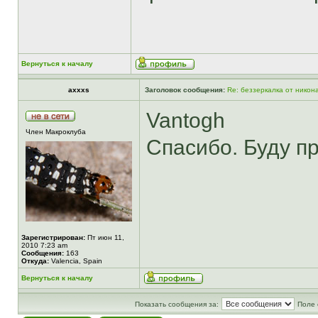
Вернуться к началу
axxxs
Заголовок сообщения:
Re: беззеркалка от никон
Vantogh
Член Макроклуба
Спасибо. Буду п
Зарегистрирован:
Пт июн 11,
2010 7:23 am
Сообщения:
163
Откуда:
Valencia, Spain
Вернуться к началу
Показать сообщения за:
Поле 