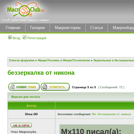
Главная
Галерея
Макроистории
Статьи
Макрообор
Вход
Регистрация
Список форумов
»
МакроТехника и МакроТехнологии
»
Зеркальная и беззеркальн
беззеркалка от никона
Страница
5
из
5
[ Сообщений: 72 ]
Версия для печати
Автор
Dima DD
Заголовок сообщения:
Re: беззеркалка от никона
Mx110 писал(а):
Член Макроклуба