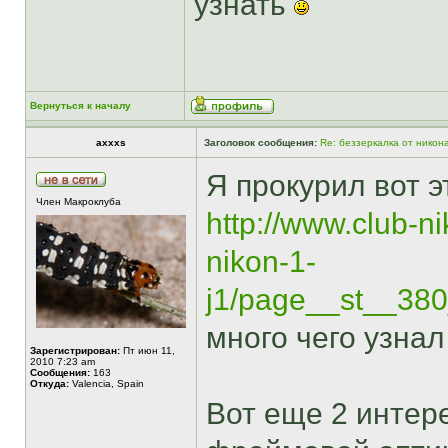
узнать
Вернуться к началу
axxxs
Заголовок сообщения:
Re: беззеркалка от никон
Я прокурил вот эт
Член Макроклуба
http://www.club-n
nikon-1-
j1/page__st__38
много чего узнал
Зарегистрирован:
Пт июн 11,
2010 7:23 am
Сообщения:
163
Откуда:
Valencia, Spain
Вот еще 2 интере