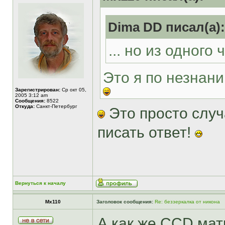
Dima DD писал(а):
... но из одного
Это я по незнани
Зарегистрирован:
Ср окт 05,
2005 3:12 am
Сообщения:
8522
Откуда:
Санкт-Петербург
Это просто случ
писать ответ!
Вернуться к началу
Mx110
Заголовок сообщения:
Re: беззеркалка от никона
А как же CCD ма