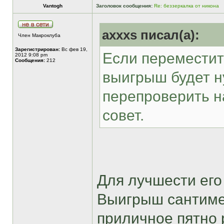
Vantogh
Заголовок сообщения:
Re: беззеркалка от никона
axxxs писал(а):
Член Макроклуба
Зарегистрирован:
Вс фев 19,
Если переместит
2012 9:08 pm
Сообщения:
212
выигрыш будет н
перепроверить на
совет.
Для лучшести ег
Выигрыш сантимет
приличное пятно 