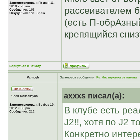
Зарегистрирован:
Пт июн 11,
2010 7:23 am
рассеивателем 
Сообщения:
163
Откуда:
Valencia, Spain
(есть П-обрАзны
крепящийся сниз
Вернуться к началу
Vantogh
Заголовок сообщения:
Re: беззеркалка от никона
axxxs писал(а):
Член Макроклуба
Зарегистрирован:
Вс фев 19,
В клубе есть ре
2012 9:08 pm
Сообщения:
212
J2!!, хотя по J2
Конкретно интере