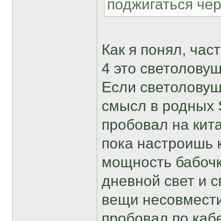
поджигаться че
Как я понял, час
4 это светолову
Если светоловуш
смысл в родных S
пробовал на кита
пока настроишь 
мощность бабочк
дневной свет и 
вещи несовмести
пробовал по кабе