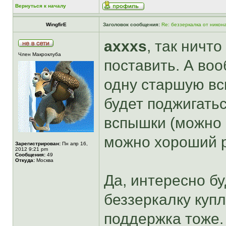
Вернуться к началу
WingfirE
Заголовок сообщения:
Re: беззеркалка от никон
axxxs
, так ничт
Член Макроклуба
поставить. А во
одну старшую вс
будет поджигать
вспышки (можно 
можно хороший р
Зарегистрирован:
Пн апр 16,
2012 9:21 pm
Сообщения:
49
Откуда:
Москва
Да, интересно бу
беззеркалку куп
поддержка тоже.