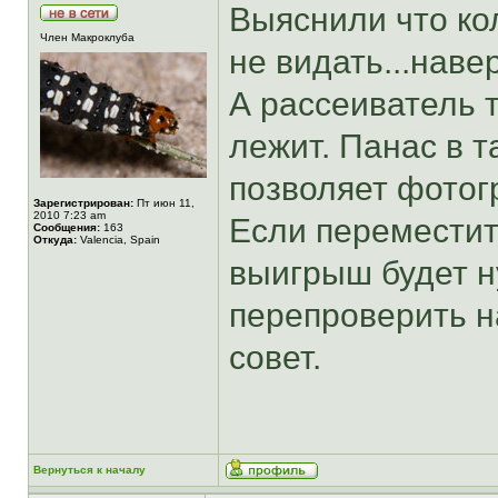
Выяснили что ко
Член Макроклуба
не видать...наве
А рассеиватель т
лежит. Панас в т
позволяет фотог
Зарегистрирован:
Пт июн 11,
2010 7:23 am
Если переместит
Сообщения:
163
Откуда:
Valencia, Spain
выигрыш будет н
перепроверить на
совет.
Вернуться к началу