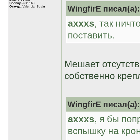
Сообщения:
163
WingfirE писал(а):
Откуда:
Valencia, Spain
axxxs
, так нич
поставить.
Мешает отсутств
собственно креп
WingfirE писал(а):
axxxs
, я бы по
вспышку на крон