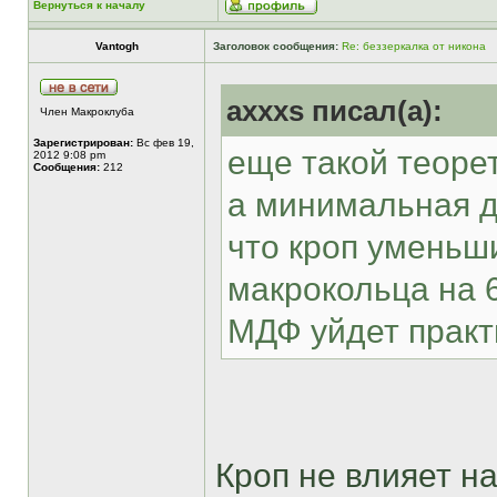
Вернуться к началу
Vantogh
Заголовок сообщения:
Re: беззеркалка от никона
axxxs писал(а):
Член Макроклуба
Зарегистрирован:
Вс фев 19,
еще такой теорет
2012 9:08 pm
Сообщения:
212
а минимальная д
что кроп уменьшил
макрокольца на 
МДФ уйдет практ
Кроп не влияет 