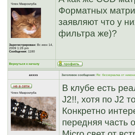
Член Макроклуба
Форматных матри
заявляют что у ни
фильтра же)?
Зарегистрирован:
Вс июн 14,
2009 1:26 pm
Сообщения:
1180
Вернуться к началу
axxxs
Заголовок сообщения:
Re: беззеркалка от никон
В клубе есть ре
Член Макроклуба
J2!!, хотя по J2
Конкретно интере
передняя часть о
Micro свет от вс