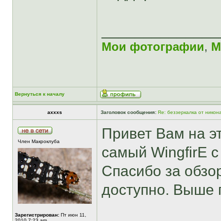
______________
Мои фотографии
,
М
Вернуться к началу
axxxs
Заголовок сообщения:
Re: беззеркалка от никон
Привет Вам на 
Член Макроклуба
самый WingfirE с 
Спасибо за обзор
доступно. Выше 
Зарегистрирован:
Пт июн 11,
2010 7:23 am