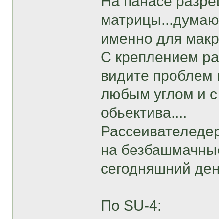
На панасе разре
матрицы...думаю 
именно для макро
С креплением ра
видите проблем 
любым углом и с
обьектива....
Рассеивателедер
на безбашмачные
сегодняшний ден
По SU-4: