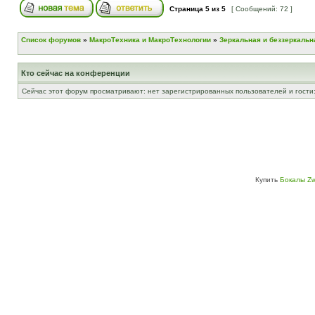
Страница
5
из
5
[ Сообщений: 72 ]
Список форумов
»
МакроТехника и МакроТехнологии
»
Зеркальная и беззеркальн
Кто сейчас на конференции
Сейчас этот форум просматривают: нет зарегистрированных пользователей и гости:
Купить
Бокалы Zw