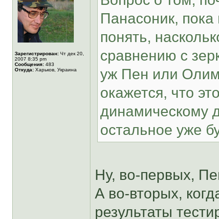
Панасоник, пока 
понять, наскольк
сравнению с зерк
Зарегистрирован:
Чт дек 20,
2007 8:35 pm
Сообщения:
483
уж Пен или Олимп
Откуда:
Харьков, Украина
окажется, что эт
динамическому д
остальное уже бу
Ну, во-первых, П
А во-вторых, когд
результаты тестир