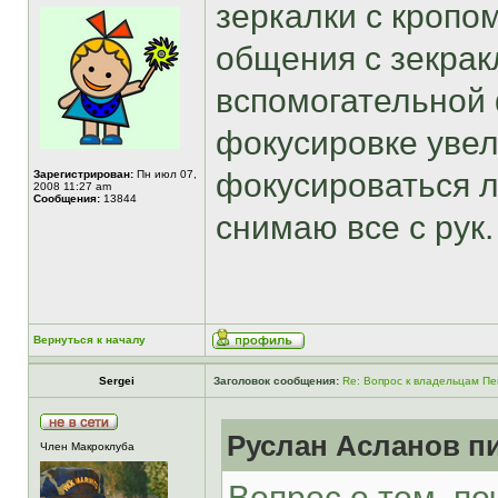
зеркалки с кропо
общения с зекрак
вспомогательной 
фокусировке увели
фокусироваться л
Зарегистрирован:
Пн июл 07,
2008 11:27 am
Сообщения:
13844
снимаю все с рук.
Вернуться к началу
Sergei
Заголовок сообщения:
Re: Вопрос к владельцам Пе
Руслан Асланов пи
Член Макроклуба
Вопрос о том, п