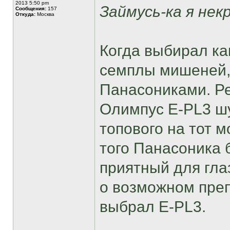
2013 5:50 pm
Займусь-ка я не
Сообщения:
157
Откуда:
Москва
Когда выбирал ка
семплы мишеней,
Панасониками. Р
Олимпус E-PL3 ш
топового на тот м
того Панасоника 
приятный для гла
о возможном преп
выбрал E-PL3.