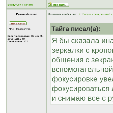
Вернуться к началу
Руслан Асланов
Заголовок сообщения:
Re: Вопрос к владельцам Пе
Тайга писал(а):
Член Макроклуба
Зарегистрирован:
Пт май 08,
Я бы сказала ина
2009 11:51 am
Сообщения:
257
зеркалки с кропо
общения с зекрак
вспомогательной
фокусировке увел
фокусироваться 
и снимаю все с р