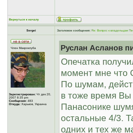
Вернуться к началу
Sergei
Заголовок сообщения:
Re: Вопрос к владельцам Пе
Руслан Асланов пи
Член Макроклуба
Опечатка получи
момент мне что О
По шумам, дейст
в тоже время Вы 
Зарегистрирован:
Чт дек 20,
2007 8:35 pm
Сообщения:
483
Панасонике шумя
Откуда:
Харьков, Украина
остальные 4/3. Т
одних и тех же 