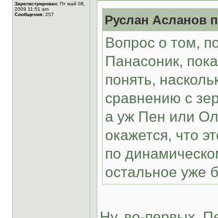
Зарегистрирован:
Пт май 08,
2009 11:51 am
Сообщения:
257
Руслан Асланов п
Вопрос о том, п
Панасоник, пока
понять, насколь
сравнению с зер
а уж Пен или Ол
окажется, что э
по динамическо
остальное уже б
Ну, во-первых, П