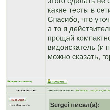
этого сделать не
какие тесты в сет
Спасибо, что уто
а то я действител
прощай компактно
видоискатель (и 
можно сказать, го
Вернуться к началу
Руслан Асланов
Заголовок сообщения:
Re: Вопрос к владельцам Пе
Sergei писал(а):
Член Макроклуба