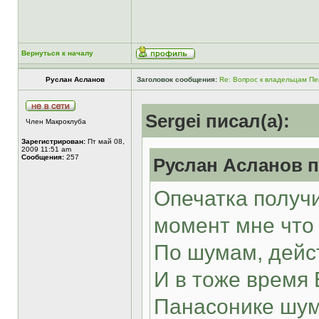
Вернуться к началу
Руслан Асланов
Заголовок сообщения:
Re: Вопрос к владельцам Пе
Sergei писал(а):
Член Макроклуба
Зарегистрирован:
Пт май 08,
2009 11:51 am
Сообщения:
257
Руслан Асланов п
Опечатка получ
момент мне что 
По шумам, дейст
И в тоже время 
Панасонике шум