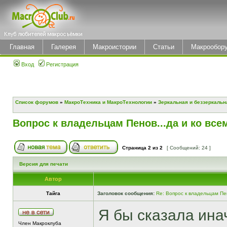
Главная
Галерея
Макроистории
Статьи
Макрообор
Вход
Регистрация
Список форумов
»
МакроТехника и МакроТехнологии
»
Зеркальная и беззеркальн
Вопрос к владельцам Пенов...да и ко вс
Страница
2
из
2
[ Сообщений: 24 ]
Версия для печати
Автор
Тайга
Заголовок сообщения:
Re: Вопрос к владельцам Пе
Я бы сказала инач
Член Макроклуба