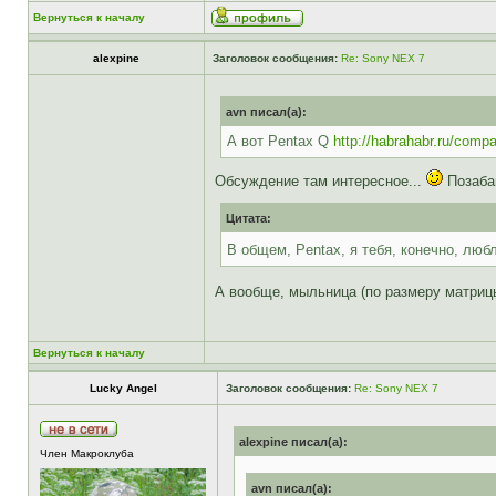
Вернуться к началу
alexpine
Заголовок сообщения:
Re: Sony NEX 7
avn писал(а):
А вот Pentax Q
http://habrahabr.ru/comp
Обсуждение там интересное...
Позаба
Цитата:
В общем, Pentax, я тебя, конечно, люб
А вообще, мыльница (по размеру матрицы
Вернуться к началу
Lucky Angel
Заголовок сообщения:
Re: Sony NEX 7
alexpine писал(а):
Член Макроклуба
avn писал(а):