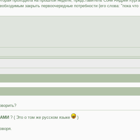
оторая проходила на прошлой неделе, представитель Сони Андрей Курган
необходимым закрыть первоочередные потребности (его слова: "пока что
оворить?
АМИ
? ( Это о том же русском языке
)
говоря.