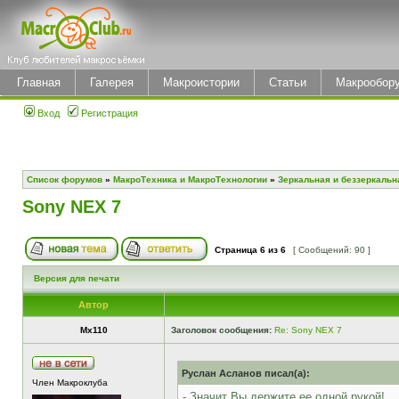
Главная
Галерея
Макроистории
Статьи
Макрообор
Вход
Регистрация
Список форумов
»
МакроТехника и МакроТехнологии
»
Зеркальная и беззеркальн
Sony NEX 7
Страница
6
из
6
[ Сообщений: 90 ]
Версия для печати
Автор
Mx110
Заголовок сообщения:
Re: Sony NEX 7
Руслан Асланов писал(а):
Член Макроклуба
- Значит Вы держите ее одной рукой!