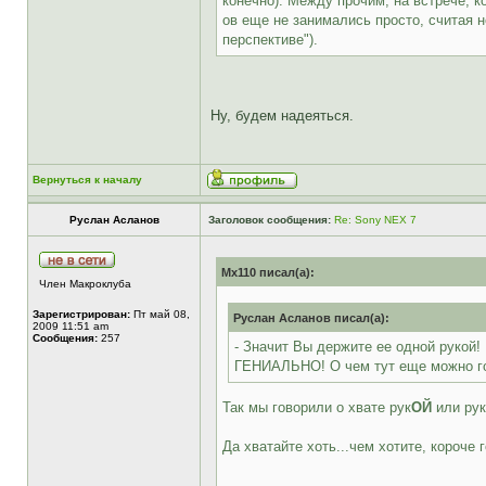
конечно). Между прочим, на встрече, к
ов еще не занимались просто, считая 
перспективе").
Ну, будем надеяться.
Вернуться к началу
Руслан Асланов
Заголовок сообщения:
Re: Sony NEX 7
Mx110 писал(а):
Член Макроклуба
Зарегистрирован:
Пт май 08,
Руслан Асланов писал(а):
2009 11:51 am
Сообщения:
257
- Значит Вы держите ее одной рукой!
ГЕНИАЛЬНО! О чем тут еще можно г
Так мы говорили о хвате рук
ОЙ
или рук
Да хватайте хоть...чем хотите, короче 