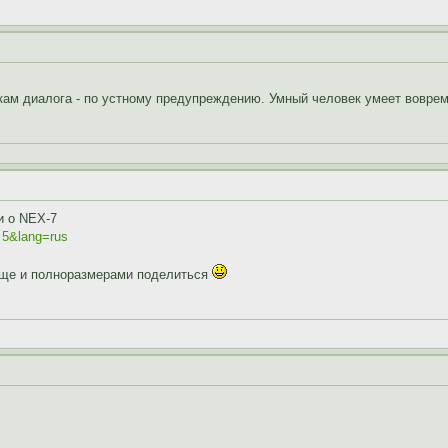
ам диалога - по устному предупреждению. Умный человек умеет воврем
и о NEX-7
. 5&lang=rus
 еще и полноразмерами поделиться