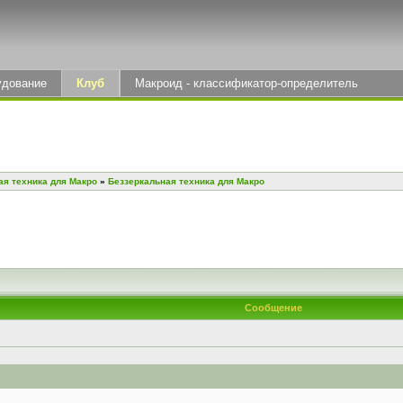
удование
Клуб
Макроид - классификатор-определитель
ая техника для Макро
»
Беззеркальная техника для Макро
Сообщение