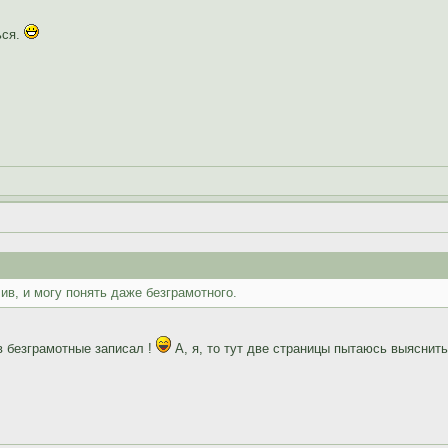
ься.
ив, и могу понять даже безграмотного.
в безграмотные записал !
А, я, то тут две страницы пытаюсь выяснит