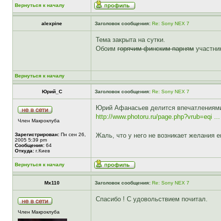
Вернуться к началу
alexpine
Заголовок сообщения:
Re: Sony NEX 7
Тема закрыта на сутки.
Обоим
горячим финским парням
участник
Вернуться к началу
Юрий_С
Заголовок сообщения:
Re: Sony NEX 7
Юрий Афанасьев делится впечатлениям
http://www.photoru.ru/page.php?vrub=eqi ..
Член Макроклуба
Зарегистрирован:
Пн сен 26,
Жаль, что у него не возникает желания
2005 5:39 pm
Сообщения:
64
Откуда:
г.Киев
Вернуться к началу
Mx110
Заголовок сообщения:
Re: Sony NEX 7
Спасибо ! С удовольствием почитал.
Член Макроклуба