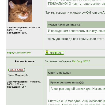
ГЕНИАЛЬНО! О чем тут еще можно гов
Так мы говорили о хвате рук
ОЙ
или рук
А
Руслан Асланов писал(а):
Зарегистрирован:
Вс июн 14,
2009 1:26 pm
И прежде чем советовать мне изучение 
Сообщения:
1180
Что бы донести до вас свои мысли этого
Вернуться к началу
Руслан Асланов
Заголовок сообщения:
Re: Sony NEX 7
Юрий_С писал(а):
Член Макроклуба
Зарегистрирован:
Пт май 08,
Руслан Асланов писал(а):
2009 11:51 am
Сообщения:
257
А как раз родной оптики для Нексов и
Система еще молодая. Анонсирована в м