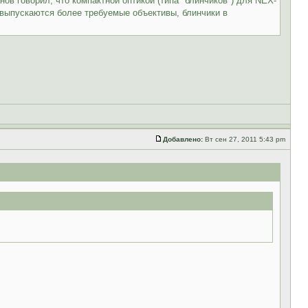
ов говорил, что компактной оптикой (типа "блинчиков") для NEX-
 выпускаются более требуемые объективы, блинчики в
Добавлено:
Вт сен 27, 2011 5:43 pm