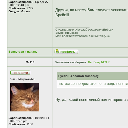
Зарегистрирован:
Ср дек 27,
2006 12:48 pm
Сообщения:
2779
Друзья, по моему Вам следует успокоит
Откуда:
Москва
Брейк!!!
_________________
С уважением, Николай Иванович (Bubus)
Skype:bubusalpt
Мой блог:http://macroclub.ru/live/blog/14
Вернуться к началу
Mx110
Заголовок сообщения:
Re: Sony NEX 7
Руслан Асланов писал(а):
Член Макроклуба
Естественно достаточно, я ведь понятл
Ну, да, какой понятливый пол интернета 
Зарегистрирован:
Вс июн 14,
2009 1:26 pm
Сообщения:
1180