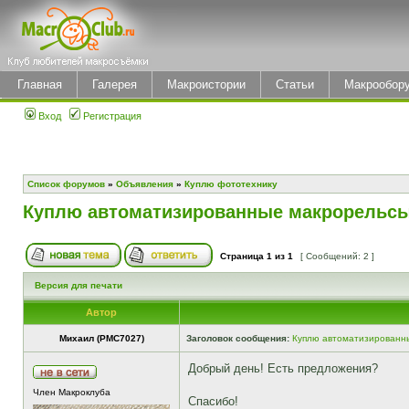
Главная
Галерея
Макроистории
Статьи
Макрообор
Вход
Регистрация
Список форумов
»
Объявления
»
Куплю фототехнику
Куплю автоматизированные макрорельс
Страница
1
из
1
[ Сообщений: 2 ]
Версия для печати
Автор
Михаил (РМС7027)
Заголовок сообщения:
Куплю автоматизированн
Добрый день! Есть предложения?
Член Макроклуба
Спасибо!