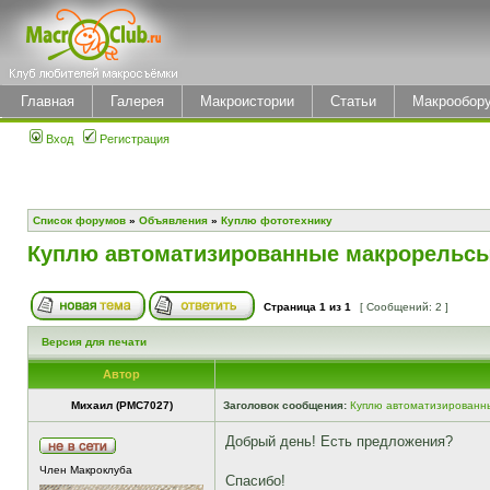
Главная
Галерея
Макроистории
Статьи
Макрообор
Вход
Регистрация
Список форумов
»
Объявления
»
Куплю фототехнику
Куплю автоматизированные макрорельс
Страница
1
из
1
[ Сообщений: 2 ]
Версия для печати
Автор
Михаил (РМС7027)
Заголовок сообщения:
Куплю автоматизированн
Добрый день! Есть предложения?
Член Макроклуба
Спасибо!