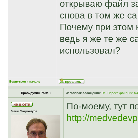
открываю файл з
снова в том же с
Почему при этом 
ведь я же те же 
использовал?
Вернуться к началу
Провидухин Роман
Заголовок сообщения:
Re: Пересохранение в 
По-моему, тут п
Член Макроклуба
http://medvedevp