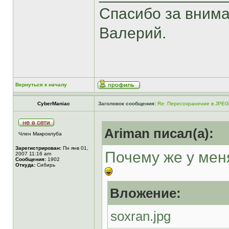
Спасибо за внима
Валерий.
Вернуться к началу
CyberManiac
Заголовок сообщения:
Re: Пересохранение в JPEG
Ariman писал(а):
Член Макроклуба
Зарегистрирован:
Пн янв 01,
Почему же у меня
2007 11:16 am
Сообщения:
1902
Откуда:
Сибирь
Вложение:
soxran.jpg