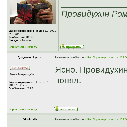
_____________
Провидухин Ро
Зарегистрирован:
Пт дек 31, 2010
2:13 am
Сообщения:
8556
Откуда:
г.Москва
Вернуться к началу
Дождливый день
Заголовок сообщения:
Re: Пересохранение в JPEG
Ясно. Провидухин 
Член Макроклуба
понял.
Зарегистрирован:
Пн янв 07,
2013 1:50 am
Сообщения:
2272
Вернуться к началу
OlenkaNik
Заголовок сообщения:
Re: Пересохранение в JPEG