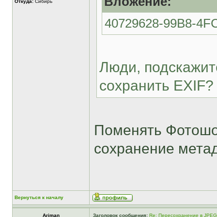
Вложение:
Откуда:
Сибирь
40729628-99B8-4F
Люди, подскажите
сохранить EXIF?
Поменять Фотошоп
сохранение мета
Вернуться к началу
Ariman
Заголовок сообщения:
Re: Пересохранение в JPEG