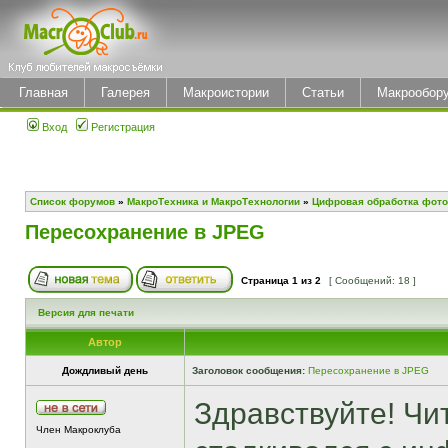
Главная
Галерея
Макроистории
Статьи
Макрообор
Вход
Регистрация
Список форумов
»
МакроТехника и МакроТехнологии
»
Цифровая обработка фото
Пересохранение в JPEG
Страница
1
из
2
[ Сообщений: 18 ]
Версия для печати
Автор
Дождливый день
Заголовок сообщения:
Пересохранение в JPEG
Здравствуйте! Чит
Член Макроклуба