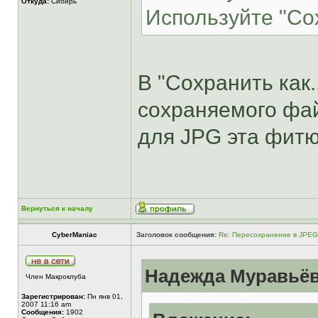
Откуда:
Сибирь
Используйте "Сох
В "Сохранить как.
сохраняемого фа
для JPG эта фитю
Вернуться к началу
CyberManiac
Заголовок сообщения:
Re: Пересохранение в JPEG
Надежда Муравьёва
Член Макроклуба
Зарегистрирован:
Пн янв 01,
2007 11:16 am
Сообщения:
1902