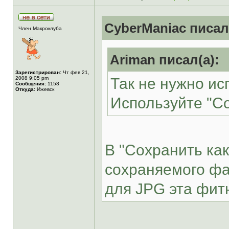
CyberManiac писал
Член Макроклуба
Ariman писал(а):
Зарегистрирован:
Чт фев 21,
2008 9:05 pm
Так не нужно ис
Сообщения:
1158
Откуда:
Ижевск
Используйте "Со
В "Сохранить как.
сохраняемого фа
для JPG эта фит