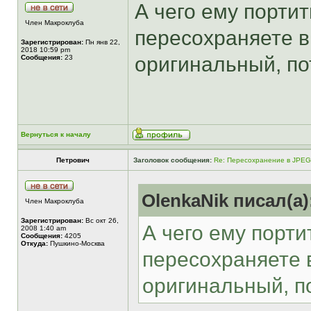
А чего ему порти
Член Макроклуба
пересохраняете в
Зарегистрирован:
Пн янв 22,
2018 10:59 pm
оригинальный, по
Сообщения:
23
Вернуться к началу
Петрович
Заголовок сообщения:
Re: Пересохранение в JPEG
OlenkaNik писал(а)
Член Макроклуба
Зарегистрирован:
Вс окт 26,
А чего ему порт
2008 1:40 am
Сообщения:
4205
Откуда:
Пушкино-Москва
пересохраняете в
оригинальный, п