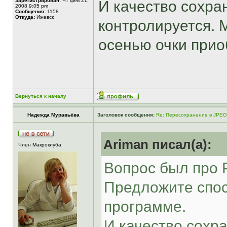
Зарегистрирован:
Чт фев 21,
И качество сохра
2008 9:05 pm
Сообщения:
1158
Откуда:
Ижевск
контролируется. 
осенью очки прио
Вернуться к началу
Надежда Муравьёва
Заголовок сообщения:
Re: Пересохранение в JPEG
Ariman писал(а):
Член Макроклуба
Вопрос был про 
Предложите спос
программе.
И качество сохр