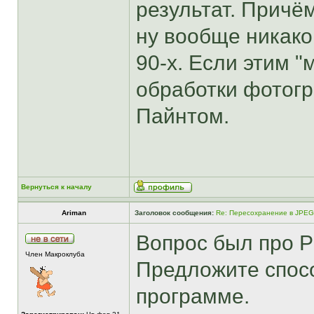
результат. Причё
ну вообще никако
90-х. Если этим "
обработки фотогр
Пайнтом.
Вернуться к началу
Ariman
Заголовок сообщения:
Re: Пересохранение в JPEG
Вопрос был про P
Член Макроклуба
Предложите спосо
программе.