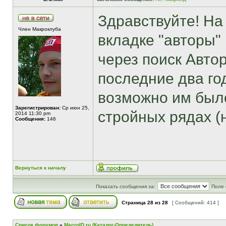
Здравствуйте! На
Член Макроклуба
вкладке "авторы"
через поиск Авто
последние два год
возможно им было
Зарегистрирован:
Ср июн 25,
стройных рядах (
2014 11:30 pm
Сообщения:
146
Вернуться к началу
Показать сообщения за:
Поле 
Страница
28
из
28
[ Сообщений: 414 ]
Список форумов
»
MacroID.ru (Каталог-Определитель)