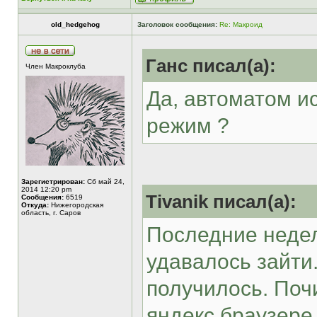
old_hedgehog
Заголовок сообщения:
Re: Макроид
Ганс писал(а):
Член Макроклуба
Да, автоматом ис
режим ?
Зарегистрирован:
Сб май 24,
2014 12:20 pm
Tivanik писал(а):
Сообщения:
6519
Откуда:
Нижегородская
область, г. Саров
Последние недел
удавалось зайти
получилось. Поч
яндекс браузере