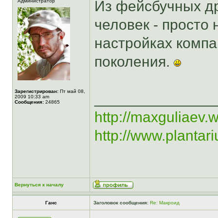
Aдминистратор
Из фейсбучных др
человек - просто 
настройках комп
поколения.
Зарегистрирован:
Пт май 08,
______________
2009 10:33 am
Сообщения:
24865
http://maxguliaev.
http://www.plantar
Вернуться к началу
Ганс
Заголовок сообщения:
Re: Макроид