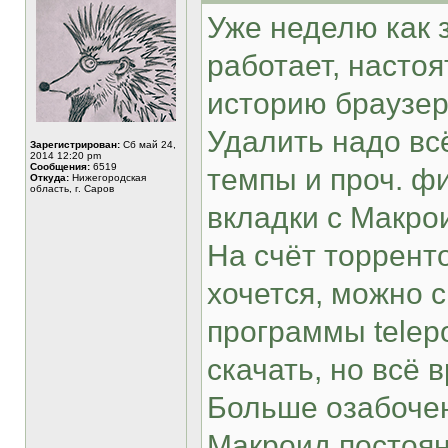
Уже неделю как з
работает, насто
историю браузера
Удалить надо всё
Зарегистрирован:
Сб май 24,
2014 12:20 pm
Сообщения:
6519
темпы и проч. ф
Откуда:
Нижегородская
область, г. Саров
вкладки с Макро
На счёт торренто
хочется, можно 
программы telepo
скачать, но всё 
Больше озабочен
Макроид постоя