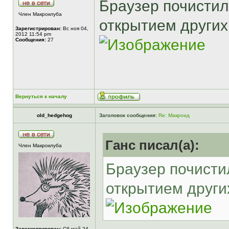
Браузер почистил
Член Макроклуба
открытием других
Зарегистрирован:
Вс ноя 04,
2012 11:54 pm
Сообщения:
27
Вернуться к началу
old_hedgehog
Заголовок сообщения:
Re: Макроид
Ганс писал(а):
Член Макроклуба
Браузер почисти
открытием других
Зарегистрирован:
Сб май 24,