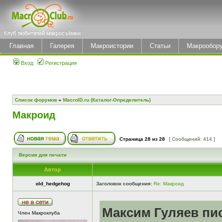
Главная
Галерея
Макроистории
Статьи
Макрообор
Вход
Регистрация
Список форумов
»
MacroID.ru (Каталог-Определитель)
Макроид
Страница
28
из
28
[ Сообщений: 414 ]
Версия для печати
Автор
old_hedgehog
Заголовок сообщения:
Re: Макроид
Максим Гуляев пис
Член Макроклуба