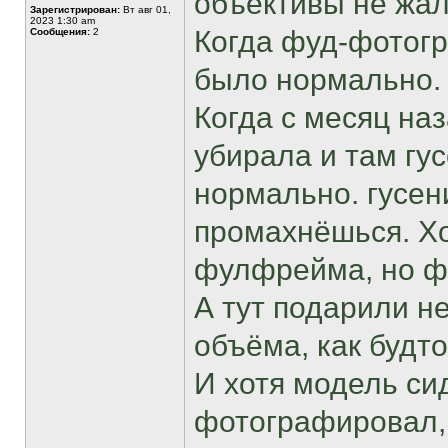
объективы не жал
Зарегистрирован:
Вт авг 01,
2023 1:30 am
Когда фуд-фотогр
Сообщения:
2
было нормально.
Когда с месяц наз
убирала и там гу
нормально. гусен
промахнёшься. Хо
фулфрейма, но ф
А тут подарили н
объёма, как будто
И хотя модель си
фотографировал, 