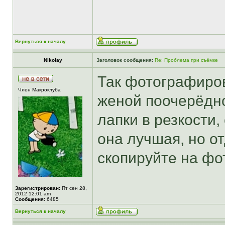
Вернуться к началу
Nikolay
Заголовок сообщения:
Re: Проблема при съёмке
Так фотографиро
Член Макроклуба
женой поочерёдно
лапки в резкости,
она лучшая, но от
скопируйте на фо
Зарегистрирован:
Пт сен 28,
2012 12:01 am
Сообщения:
6485
Вернуться к началу