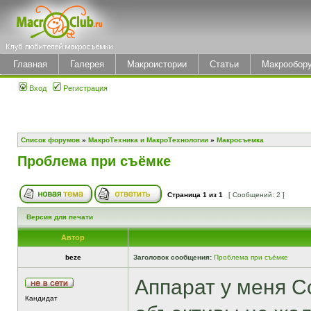
Главная
Галерея
Макроистории
Статьи
Макрообор
Вход
Регистрация
Список форумов
»
МакроТехника и МакроТехнологии
»
Макросъемка
Проблема при съёмке
Страница
1
из
1
[ Сообщений: 2 ]
Версия для печати
Автор
beze
Заголовок сообщения:
Проблема при съёмке
Аппарат у меня С
Кандидат