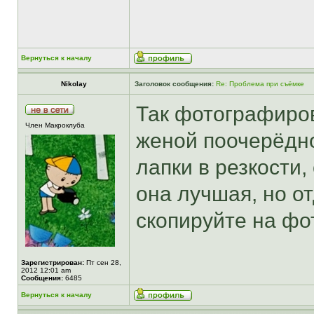
Вернуться к началу
Nikolay
Заголовок сообщения:
Re: Проблема при съёмке
Так фотографиро
Член Макроклуба
женой поочерёдно
лапки в резкости,
она лучшая, но от
скопируйте на фо
Зарегистрирован:
Пт сен 28,
2012 12:01 am
Сообщения:
6485
Вернуться к началу