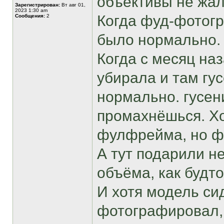
объективы не жал
Зарегистрирован:
Вт авг 01,
2023 1:30 am
Когда фуд-фотогр
Сообщения:
2
было нормально.
Когда с месяц наз
убирала и там гу
нормально. гусен
промахнёшься. Хо
фулфрейма, но ф
А тут подарили н
объёма, как будто
И хотя модель си
фотографировал, 