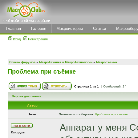
Главная
Галерея
Макроистории
Статьи
Макрообор
Вход
Регистрация
Список форумов
»
МакроТехника и МакроТехнологии
»
Макросъемка
Проблема при съёмке
Страница
1
из
1
[ Сообщений: 2 ]
Версия для печати
Автор
beze
Заголовок сообщения:
Проблема при съёмке
Аппарат у меня С
Кандидат