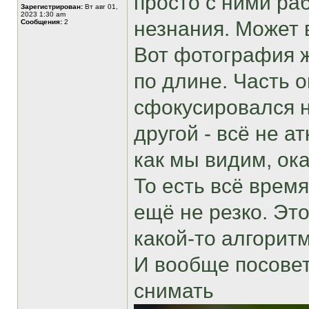
просто с ними раб
Зарегистрирован:
Вт авг 01,
2023 1:30 am
незнания. Может 
Сообщения:
2
Вот фотография ж
по длине. Часть о
сфокусировался н
другой - всё не а
как мы видим, ок
То есть всё врем
ещё не резко. Эт
какой-то алгорит
И вообще посовет
снимать