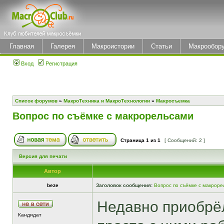
Главная
Галерея
Макроистории
Статьи
Макрообор
Вход
Регистрация
Список форумов
»
МакроТехника и МакроТехнологии
»
Макросъемка
Вопрос по съёмке с макрорельсами
Страница
1
из
1
[ Сообщений: 2 ]
Версия для печати
Автор
beze
Заголовок сообщения:
Вопрос по съёмке с макрор
Недавно приобрёл
Кандидат