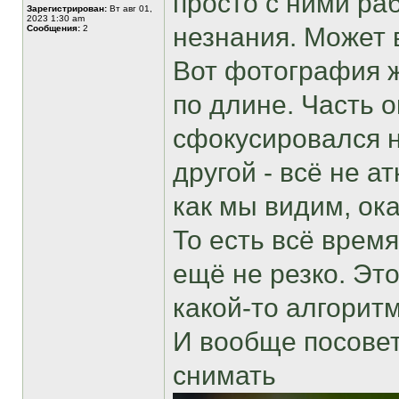
просто с ними раб
Зарегистрирован:
Вт авг 01,
2023 1:30 am
незнания. Может 
Сообщения:
2
Вот фотография ж
по длине. Часть о
сфокусировался н
другой - всё не а
как мы видим, ок
То есть всё врем
ещё не резко. Эт
какой-то алгорит
И вообще посовет
снимать