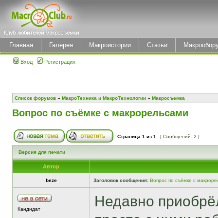
Главная
Галерея
Макроистории
Статьи
Макрообор
Вход
Регистрация
Список форумов
»
МакроТехника и МакроТехнологии
»
Макросъемка
Вопрос по съёмке с макрорельсами
Страница
1
из
1
[ Сообщений: 2 ]
Версия для печати
Автор
beze
Заголовок сообщения:
Вопрос по съёмке с макрор
Недавно приобрёл
Кандидат