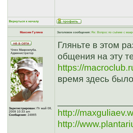
Вернуться к началу
Максим Гуляев
Заголовок сообщения:
Re: Вопрос по съёмке с мак
Гляньте в этом ра
Член Макроклуба.
Aдминистратор
общения на эту т
https://macroclub.
время здесь было
______________
Зарегистрирован:
Пт май 08,
http://maxguliaev.
2009 10:33 am
Сообщения:
24865
http://www.plantar