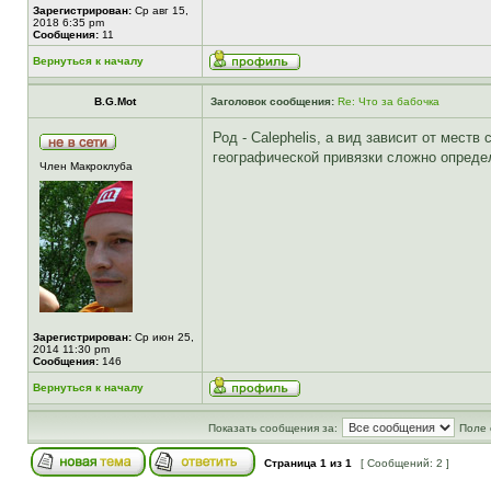
Зарегистрирован:
Ср авг 15,
2018 6:35 pm
Сообщения:
11
Вернуться к началу
B.G.Mot
Заголовок сообщения:
Re: Что за бабочка
Род - Calephelis, а вид зависит от мест
географической привязки сложно определ
Член Макроклуба
Зарегистрирован:
Ср июн 25,
2014 11:30 pm
Сообщения:
146
Вернуться к началу
Показать сообщения за:
Поле 
Страница
1
из
1
[ Сообщений: 2 ]