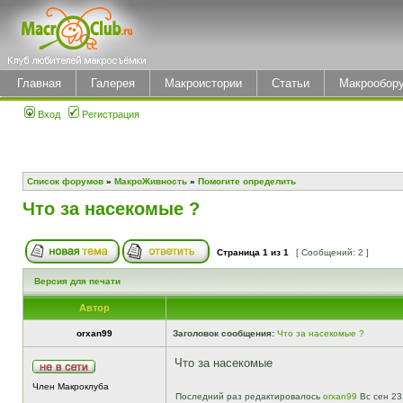
Главная
Галерея
Макроистории
Статьи
Макрообор
Вход
Регистрация
Список форумов
»
МакроЖивность
»
Помогите определить
Что за насекомые ?
Страница
1
из
1
[ Сообщений: 2 ]
Версия для печати
Автор
orxan99
Заголовок сообщения:
Что за насекомые ?
Что за насекомые
Член Макроклуба
Последний раз редактировалось
orxan99
Вс сен 23