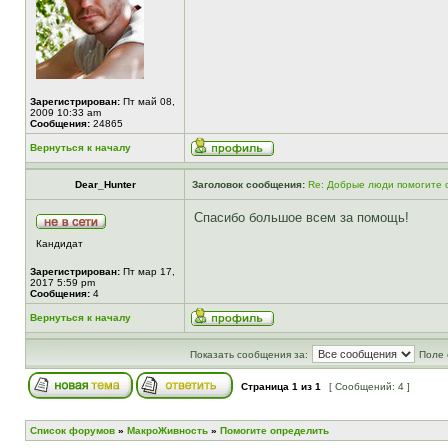
Зарегистрирован:
Пт май 08,
2009 10:33 am
Сообщения:
24865
Вернуться к началу
Dear_Hunter
Заголовок сообщения:
Re: Добрые люди помогите о
Спасибо большое всем за помощь!
Кандидат
Зарегистрирован:
Пт мар 17,
2017 5:59 pm
Сообщения:
4
Вернуться к началу
Показать сообщения за:
Поле 
Страница
1
из
1
[ Сообщений: 4 ]
Список форумов
»
МакроЖивность
»
Помогите определить