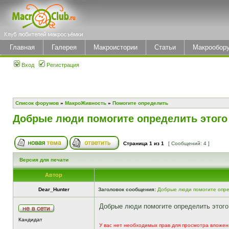
Главная
Галерея
Макроистории
Статьи
Макрообор
Вход
Регистрация
Список форумов
»
МакроЖивность
»
Помогите определить
Добрые люди помогите определить этого
Страница
1
из
1
[ Сообщений: 4 ]
Версия для печати
Автор
Dear_Hunter
Заголовок сообщения:
Добрые люди помогите опре
Добрые люди помогите определить этого
Кандидат
У вас нет необходимых прав для просмотра вложен