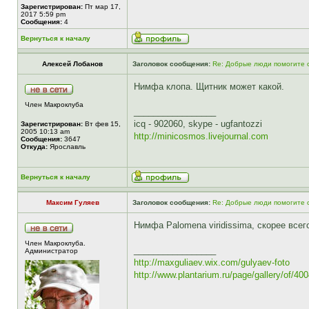
Зарегистрирован:
Пт мар 17,
2017 5:59 pm
Сообщения:
4
Вернуться к началу
Алексей Лобанов
Заголовок сообщения:
Re: Добрые люди помогите о
Нимфа клопа. Щитник может какой.
Член Макроклуба
_________________
icq - 902060, skype - ugfantozzi
Зарегистрирован:
Вт фев 15,
2005 10:13 am
http://minicosmos.livejournal.com
Сообщения:
3647
Откуда:
Ярославль
Вернуться к началу
Максим Гуляев
Заголовок сообщения:
Re: Добрые люди помогите о
Нимфа Palomena viridissima, скорее всег
Член Макроклуба.
_________________
Aдминистратор
http://maxguliaev.wix.com/gulyaev-foto
http://www.plantarium.ru/page/gallery/of/40