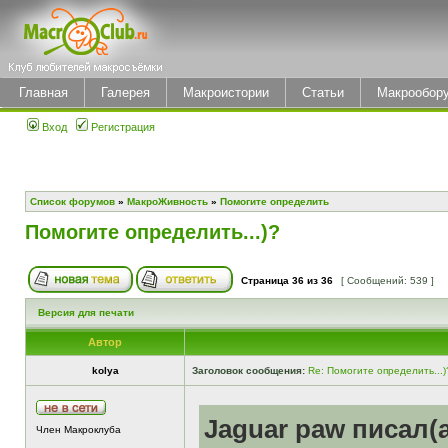
Главная
Галерея
Макроистории
Статьи
Макрообор
Вход
Регистрация
Список форумов
»
МакроЖивность
»
Помогите определить
Помогите определить...)?
Страница
36
из
36
[ Сообщений: 539 ]
Версия для печати
Автор
kolya
Заголовок сообщения:
Re: Помогите определить...)
Jaguar paw писал(а
Член Макроклуба