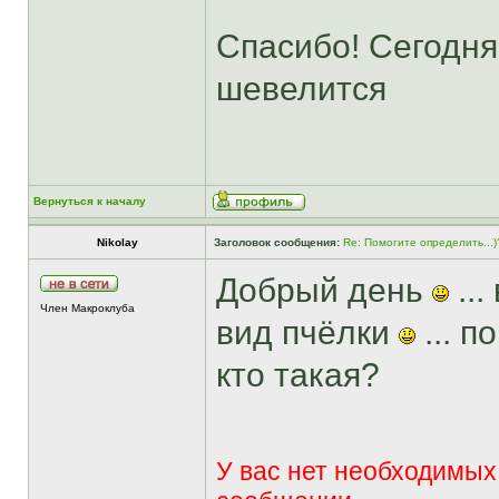
Спасибо! Сегодня
шевелится
Вернуться к началу
Nikolay
Заголовок сообщения:
Re: Помогите определить...)
Добрый день
...
Член Макроклуба
вид пчёлки
... п
кто такая?
У вас нет необходимых