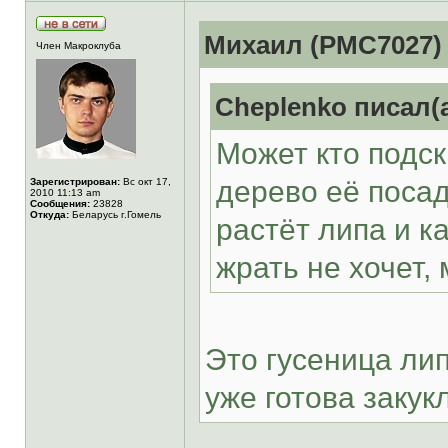
Михаил (РМС7027) 
Член Макроклуба
Cheplenko писал(а
Может кто подск
дерево её посад
Зарегистрирован:
Вс окт 17,
2010 11:13 am
Сообщения:
23828
Откуда:
Беларусь г.Гомель
растёт липа и к
жрать не хочет,
Это гусеница лип
уже готова закук