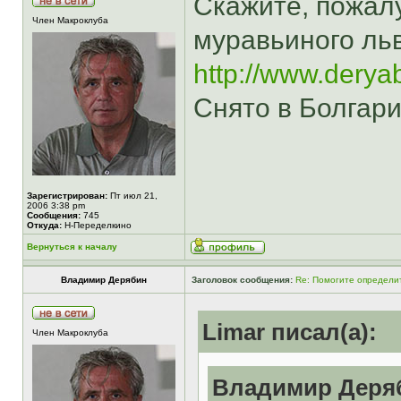
Скажите, пожалу
Член Макроклуба
муравьиного ль
http://www.dery
Снято в Болгари
Зарегистрирован:
Пт июл 21,
2006 3:38 pm
Сообщения:
745
Откуда:
Н-Переделкино
Вернуться к началу
Владимир Дерябин
Заголовок сообщения:
Re: Помогите определит
Limar писал(а):
Член Макроклуба
Владимир Деряб