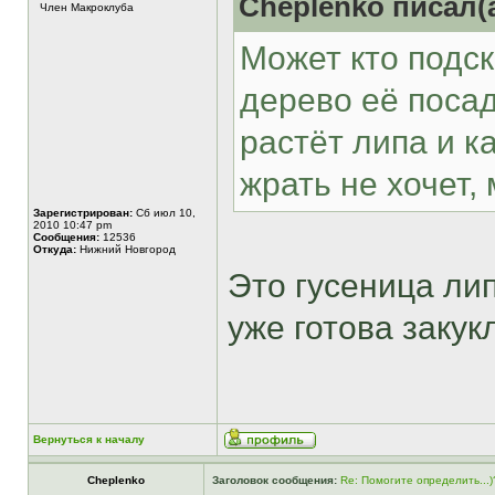
Cheplenko писал(а
Член Макроклуба
Может кто подск
дерево её посад
растёт липа и к
жрать не хочет
Зарегистрирован:
Сб июл 10,
2010 10:47 pm
Сообщения:
12536
Откуда:
Нижний Новгород
Это гусеница лип
уже готова закук
Вернуться к началу
Cheplenko
Заголовок сообщения:
Re: Помогите определить...)