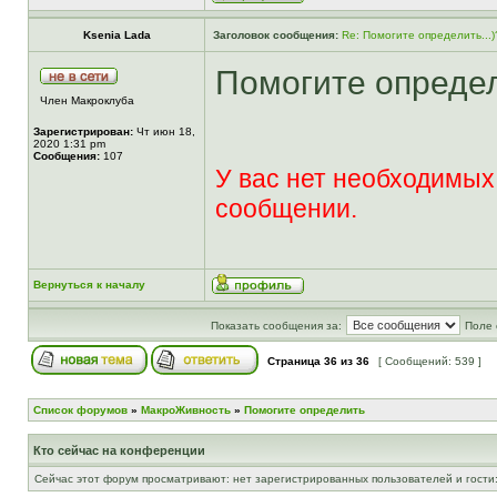
Ksenia Lada
Заголовок сообщения:
Re: Помогите определить...)
Помогите опреде
Член Макроклуба
Зарегистрирован:
Чт июн 18,
2020 1:31 pm
Сообщения:
107
У вас нет необходимых
сообщении.
Вернуться к началу
Показать сообщения за:
Поле 
Страница
36
из
36
[ Сообщений: 539 ]
Список форумов
»
МакроЖивность
»
Помогите определить
Кто сейчас на конференции
Сейчас этот форум просматривают: нет зарегистрированных пользователей и гости: