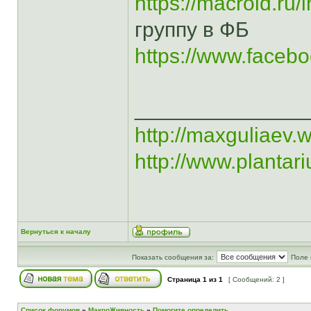
https://macroid.r
группу в ФБ
https://www.face
______________
http://maxguliaev.
http://www.plantar
Вернуться к началу
Показать сообщения за:
Поле 
Страница
1
из
1
[ Сообщений: 2 ]
Список форумов
»
МакроЖивность
»
Помогите определить