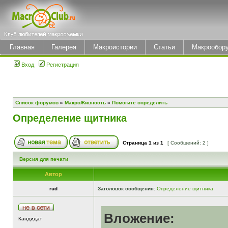
Главная
Галерея
Макроистории
Статьи
Макрообор
Вход
Регистрация
Список форумов
»
МакроЖивность
»
Помогите определить
Определение щитника
Страница
1
из
1
[ Сообщений: 2 ]
Версия для печати
Автор
rud
Заголовок сообщения:
Определение щитника
Вложение:
Кандидат