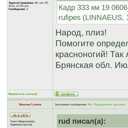
Зарегистрирован:
Вт окт 25,
Кадр 333 км 19 060
2011 12:54 pm
Сообщения:
2
rufipes (LINNAEUS, 
Народ, плиз!
Помогите определ
красноногий! Так 
Брянская обл. Ию
Вернуться к началу
Максим Гуляев
Заголовок сообщения:
Re: Определение щитника
rud писал(а):
Член Макроклуба.
Aдминистратор