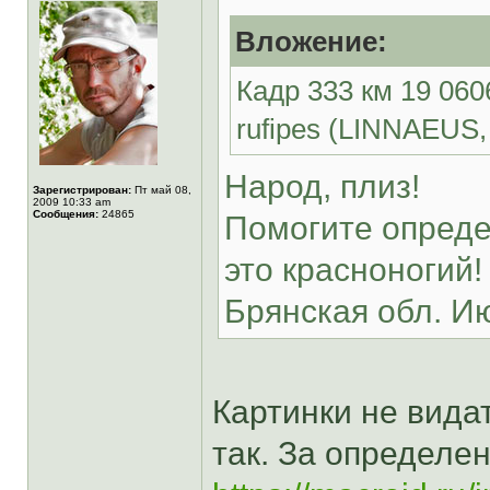
Вложение:
Кадр 333 км 19 06
rufipes (LINNAEUS,
Народ, плиз!
Зарегистрирован:
Пт май 08,
2009 10:33 am
Сообщения:
24865
Помогите опреде
это красноногий!
Брянская обл. И
Картинки не видат
так. За определе