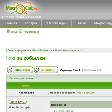
Главная
Галерея
Макроистории
Статьи
Макрообор
Вход
Регистрация
Список форумов
»
МакроЖивность
»
Помогите определить
Что за кобылки
Страница
1
из
1
[ Сообщений: 3 ]
Версия для печати
Автор
Ksenia Lada
Заголовок сообщения:
Что за кобылки
Вложение:
Член Макроклуба
_DSC8394-обр.jpg