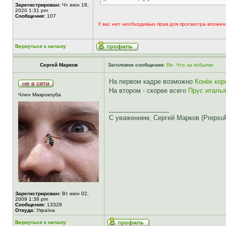
Зарегистрирован:
Чт июн 18,
2020 1:31 pm
Сообщения:
107
У вас нет необходимых прав для просмотра вложен
Вернуться к началу
Сергей Марков
Заголовок сообщения:
Re: Что за кобылки
На первом кадре возможно
Конёк ко
На втором - скорее всего
Прус италь
Член Макроклуба
_________________
С уважением, Сергей Марков (Prepsu
Зарегистрирован:
Вт июн 02,
2009 1:38 pm
Сообщения:
13329
Откуда:
Україна
Вернуться к началу