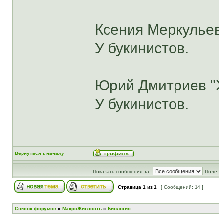
Ксения Меркульев
У букинистов.
Юрий Дмитриев "Х
У букинистов.
Вернуться к началу
Показать сообщения за:
Поле 
Страница
1
из
1
[ Сообщений: 14 ]
Список форумов
»
МакроЖивность
»
Биология