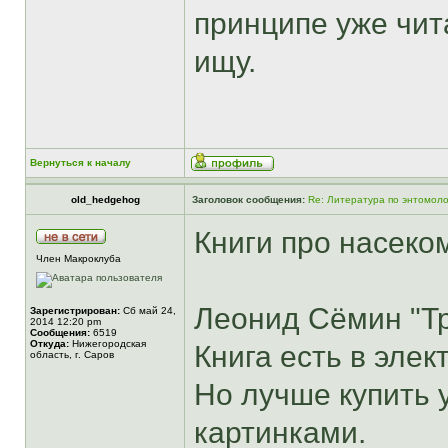
принципе уже чита
ищу.
Вернуться к началу
old_hedgehog
Заголовок сообщения:
Re: Литература по энтомоло
Книги про насеко
Член Макроклуба
Леонид Сёмин "Тре
Зарегистрирован:
Сб май 24,
2014 12:20 pm
Сообщения:
6519
Откуда:
Нижегородская
Книга есть в эле
область, г. Саров
Но лучше купить у 
картинками.