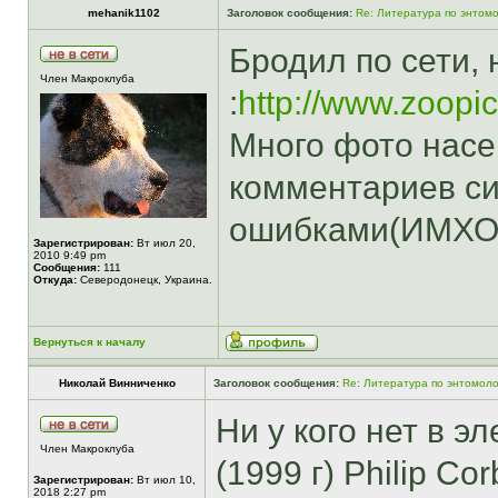
mehanik1102
Заголовок сообщения:
Re: Литература по энтомо
Бродил по сети, 
Член Макроклуба
:
http://www.zoopic
Много фото насе
комментариев си
ошибками(ИМХО
Зарегистрирован:
Вт июл 20,
2010 9:49 pm
Сообщения:
111
Откуда:
Северодонецк, Украина.
Вернуться к началу
Николай Винниченко
Заголовок сообщения:
Re: Литература по энтомоло
Ни у кого нет в э
Член Макроклуба
(1999 г) Philip Co
Зарегистрирован:
Вт июл 10,
2018 2:27 pm