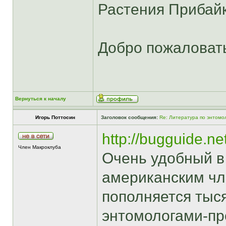
Растения Прибай
Добро пожаловат
Вернуться к началу
Игорь Поттосин
Заголовок сообщения:
Re: Литература по энтомол
http://bugguide.n
Член Макроклуба
Очень удобный в 
американским чл
пополняется тыс
энтомологами-п