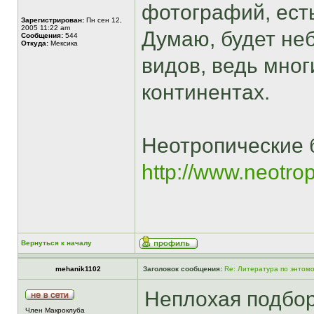
фотографий, есть
Зарегистрирован:
Пн сен 12,
2005 11:22 am
Думаю, будет не
Сообщения:
544
Откуда:
Мексика
видов, ведь мно
континентах.
Неотропические 
http://www.neotrop
Вернуться к началу
mehanik1102
Заголовок сообщения:
Re: Литература по энтомо
Неплохая подбор
Член Макроклуба