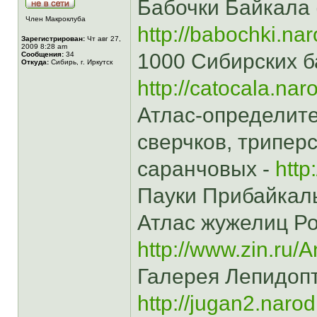
Бабочки Байкала 
Член Макроклуба
http://babochki.nar
Зарегистрирован:
Чт авг 27,
2009 8:28 am
1000 Сибирских ба
Сообщения:
34
Откуда:
Сибирь, г. Иркутск
http://catocala.nar
Атлас-определите
сверчков, трипер
саранчовых -
http
Пауки Прибайкал
Атлас жужелиц Ро
http://www.zin.ru/
Галерея Лепидопт
http://jugan2.narod