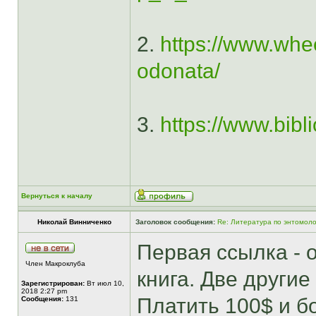
2.
https://www.whee
odonata/
3.
https://www.bib
Вернуться к началу
Николай Винниченко
Заголовок сообщения:
Re: Литература по энтомоло
Первая ссылка - о
Член Макроклуба
книга. Две другие
Зарегистрирован:
Вт июл 10,
2018 2:27 pm
Платить 100$ и бо
Сообщения:
131