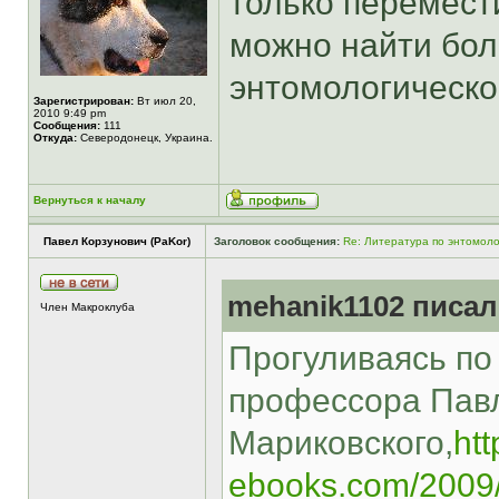
только перемест
можно найти бол
энтомологической
Зарегистрирован:
Вт июл 20,
2010 9:49 pm
Сообщения:
111
Откуда:
Северодонецк, Украина.
Вернуться к началу
Павел Корзунович (PaKor)
Заголовок сообщения:
Re: Литература по энтомоло
mehanik1102 писал(
Член Макроклуба
Прогуливаясь по 
профессора Пав
Мариковского,
htt
ebooks.com/2009/