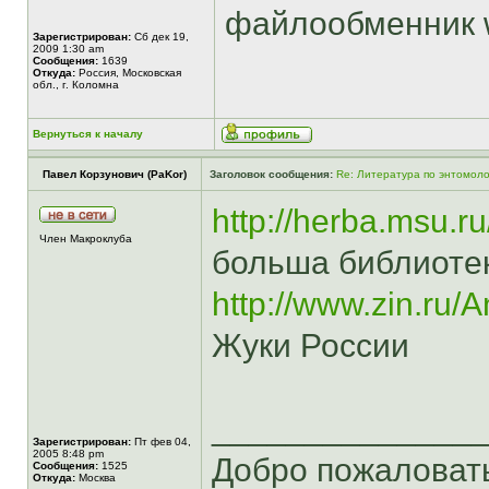
файлообменник w
Зарегистрирован:
Сб дек 19,
2009 1:30 am
Сообщения:
1639
Откуда:
Россия, Московская
обл., г. Коломна
Вернуться к началу
Павел Корзунович (PaKor)
Заголовок сообщения:
Re: Литература по энтомоло
http://herba.msu.r
Член Макроклуба
больша библиоте
http://www.zin.ru/
Жуки России
______________
Зарегистрирован:
Пт фев 04,
2005 8:48 pm
Добро пожаловат
Сообщения:
1525
Откуда:
Москва