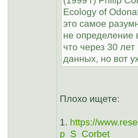
(1999 г) Philip Co
Ecology of Odonat
это самое разумн
не определение в
что через 30 лет
данных, но вот у
Плохо ищете:
1.
https://www.resea
p_S_Corbet