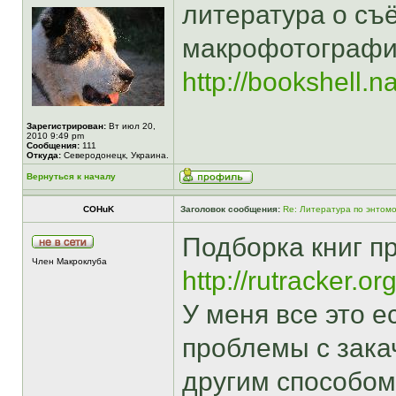
литература о съ
макрофотографи
http://bookshell.n
Зарегистрирован:
Вт июл 20,
2010 9:49 pm
Сообщения:
111
Откуда:
Северодонецк, Украина.
Вернуться к началу
COHuK
Заголовок сообщения:
Re: Литература по энтомо
Подборка книг п
Член Макроклуба
http://rutracker.
У меня все это ес
проблемы с зака
другим способом