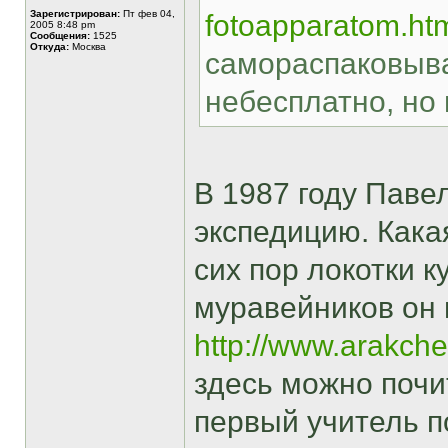
Зарегистрирован:
Пт фев 04,
fotoapparatom.ht
2005 8:48 pm
Сообщения:
1525
Откуда:
Москва
самораспаковыва
небесплатно, но 
В 1987 году Паве
экспедицию. Какая
сих пор локотки к
муравейников он п
http://www.arakche
здесь можно почи
первый учитель п