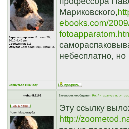
профессора Пав
Мариковского,
htt
ebooks.com/2009/
fotoapparatom.ht
Зарегистрирован:
Вт июл 20,
2010 9:49 pm
самораспаковыва
Сообщения:
111
Откуда:
Северодонецк, Украина.
небесплатно, но 
Вернуться к началу
mehanik1102
Заголовок сообщения:
Re: Литература по энтомо
Эту ссылку выло
Член Макроклуба
http://zoometod.