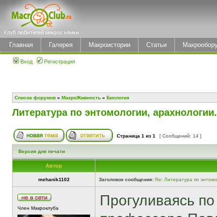
Главная
Галерея
Макроистории
Статьи
Макрообор
Вход
Регистрация
Список форумов
»
МакроЖивность
»
Биология
Литература по энтомологии, арахнологии.
Страница
1
из
1
[ Сообщений: 14 ]
Версия для печати
Автор
mehanik1102
Заголовок сообщения:
Re: Литература по энтомо
Прогуливаясь по
Член Макроклуба