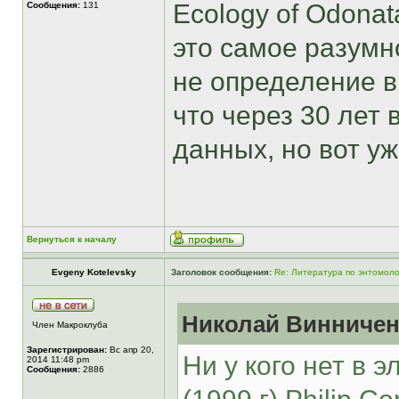
Ecology of Odonat
Сообщения:
131
это самое разумно
не определение в
что через 30 лет 
данных, но вот уж
Вернуться к началу
Evgeny Kotelevsky
Заголовок сообщения:
Re: Литература по энтомоло
Николай Винниченк
Член Макроклуба
Зарегистрирован:
Вс апр 20,
Ни у кого нет в 
2014 11:48 pm
Сообщения:
2886