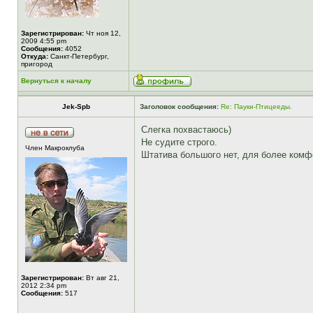
Зарегистрирован:
Чт ноя 12,
2009 4:55 pm
Сообщения:
4052
Откуда:
Санкт-Петербург,
пригород
Вернуться к началу
Jek-Spb
Заголовок сообщения:
Re: Пауки-Птицееды.
Слегка похвастаюсь)
Не судите строго.
Член Макроклуба
Штатива большого нет, для более комф
Зарегистрирован:
Вт авг 21,
2012 2:34 pm
Сообщения:
517