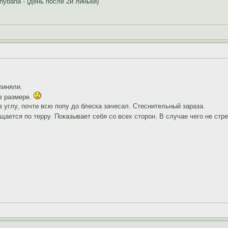
ybana - (день после 2й линьки)
линяли.
 в размере.
 углу, почти всю попу до блеска зачесал. Стеснительный зараза.
ается по терру. Показывает себя со всех сторон. В случае чего не стр