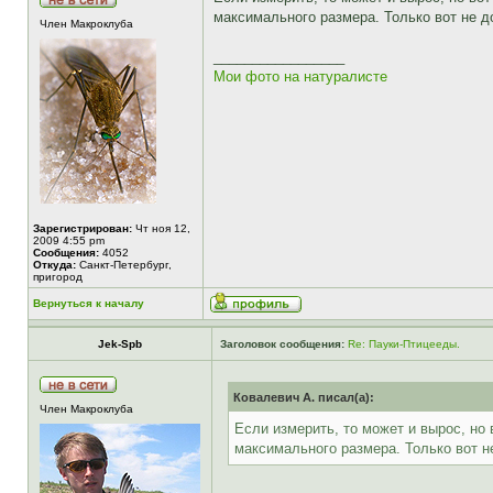
максимального размера. Только вот не д
Член Макроклуба
_________________
Мои фото на натуралисте
Зарегистрирован:
Чт ноя 12,
2009 4:55 pm
Сообщения:
4052
Откуда:
Санкт-Петербург,
пригород
Вернуться к началу
Jek-Spb
Заголовок сообщения:
Re: Пауки-Птицееды.
Ковалевич А. писал(а):
Член Макроклуба
Если измерить, то может и вырос, но 
максимального размера. Только вот н