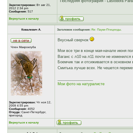
Последняя фотография - Lasiodora Parah
Зарегистрирован:
Вт авг 21,
2012 2:34 pm
Сообщения:
517
Вернуться к началу
Ковалевич А.
Заголовок сообщения:
Re: Пауки-Птицееды.
Вкусный сверчок
Член Макроклуба
Мои все три в конце мая-начале июня по
Ваганс с л10 на л11 почти не изменился
Боемчик так и отсиживается в основном в
Смитька лучше всех. Не чешется перемещ
_________________
Мои фото на натуралисте
Зарегистрирован:
Чт ноя 12,
2009 4:55 pm
Сообщения:
4052
Откуда:
Санкт-Петербург,
пригород
Вернуться к началу