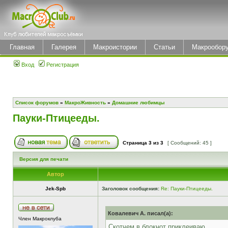
Главная
Галерея
Макроистории
Статьи
Макрообор
Вход
Регистрация
Список форумов
»
МакроЖивность
»
Домашние любимцы
Пауки-Птицееды.
Страница
3
из
3
[ Сообщений: 45 ]
Версия для печати
Автор
Jek-Spb
Заголовок сообщения:
Re: Пауки-Птицееды.
Ковалевич А. писал(а):
Член Макроклуба
Скотчем в блокнот приклеиваю.