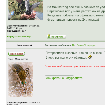
На мой взгляд все очень зависит от ус
Парахибана вот у меня растет как на д
Когда цвет обретет - я сфоткаю с монет
будет виден прирост на 2х линьках)
Зарегистрирован:
Вт авг 21,
2012 2:34 pm
Сообщения:
517
Вернуться к началу
Ковалевич А.
Заголовок сообщения:
Re: Пауки-Птицееды.
Поторопился я заявив, что он не вырос. 
Вчера выгнал его и обалдел.
Член Макроклуба
У вас нет необходимых прав для просмотра вложен
_________________
Мои фото на натуралисте
Зарегистрирован:
Чт ноя 12,