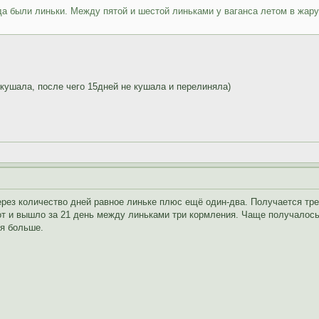
да были линьки. Между пятой и шестой линьками у ваганса летом в жару
кушала, после чего 15дней не кушала и перелиняла)
рез количество дней равное линьке плюс ещё один-два. Получается тре
от и вышло за 21 день между линьками три кормления. Чаще получалось
ся больше.