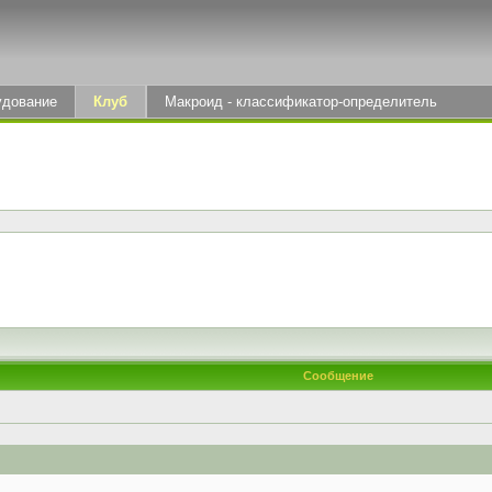
удование
Клуб
Макроид - классификатор-определитель
Сообщение