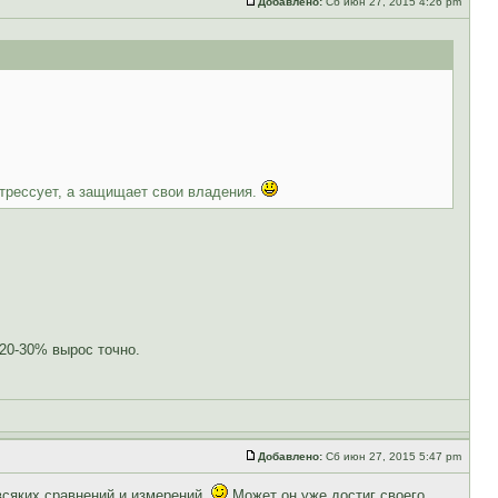
Добавлено:
Сб июн 27, 2015 4:26 pm
стрессует, а защищает свои владения.
 20-30% вырос точно.
Добавлено:
Сб июн 27, 2015 5:47 pm
 всяких сравнений и измерений.
Может он уже достиг своего