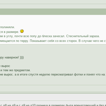
 полиняли.
лся в размере.
м в углу, почти всю попу до блеска зачесал. Стеснительный зараза.
мещается по терру. Показывает себя со всех сторон. В случае чего не 
у наверное! ))))
е вырос
 и тем же предметом.
не вырос. а в итоге спустя неделю пересматривал фотки и понял что на
 с л8 на л9 и с л9 на л10 разница в размерах была впечатляющей и без