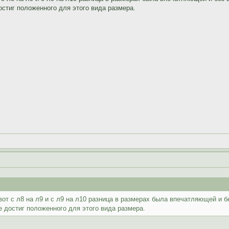
остиг положенного для этого вида размера.
вот с л8 на л9 и с л9 на л10 разница в размерах была впечатляющей и 
е достиг положенного для этого вида размера.