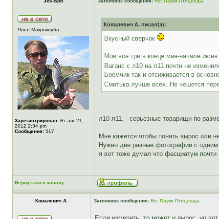
Jek-Spb
Заголовок сообщения:
Re: Пауки-Птицееды.
Ковалевич А. писал(а):
Член Макроклуба
Вкусный сверчок
Мои все три в конце мая-начале июня
Ваганс с л10 на л11 почти не измени
Боемчик так и отсиживается в основно
Смитька лучше всех. Не чешется пере
л10-л11. - серьезные товарищи по размер
Зарегистрирован:
Вт авг 21,
2012 2:34 pm
Сообщения:
517
Мне кажется чтобы понять вырос или н
Нужно две разные фотографии с одним
я вот тоже думал что фасциатум почти 
Вернуться к началу
Ковалевич А.
Заголовок сообщения:
Re: Пауки-Птицееды.
Если измерить, то может и вырос, но вот