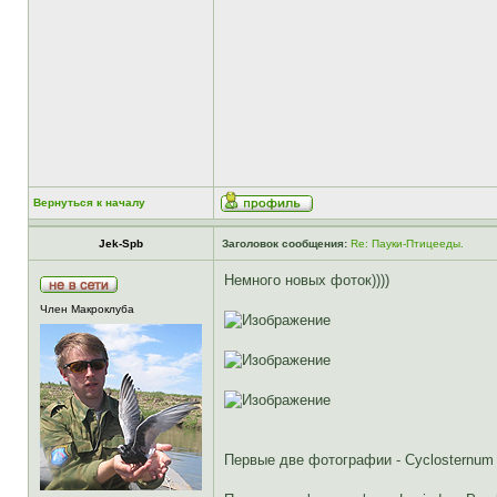
Вернуться к началу
Jek-Spb
Заголовок сообщения:
Re: Пауки-Птицееды.
Немного новых фоток))))
Член Макроклуба
Первые две фотографии - Cyclosternum 