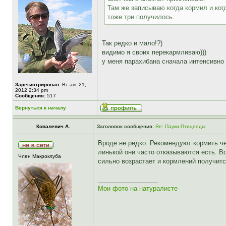
Там же записываю когда кормил и ког
тоже три получилось.
Так редко и мало!?)
видимо я своих перекармливаю)))
у меня парахибана сначала интенсивно 
Зарегистрирован:
Вт авг 21,
2012 2:34 pm
Сообщения:
517
Вернуться к началу
Ковалевич А.
Заголовок сообщения:
Re: Пауки-Птицееды.
Вроде не редко. Рекомендуют кормить че
линькой они часто отказываются есть. В
Член Макроклуба
сильно возрастает и кормлений получит
_________________
Мои фото на натуралисте