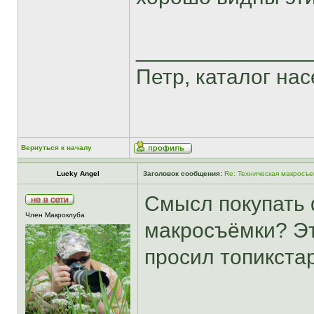
______________
Петр, каталог насе
Вернуться к началу
Lucky Angel
Заголовок сообщения:
Re: Техническая макросъе
Смысл покупать 
Член Макроклуба
макросъёмки? Эт
просил топикста
______________