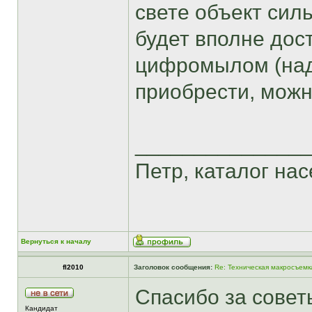
свете объект силь
будет вполне дос
цифромылом (над
приобрести, мож
______________
Петр, каталог насе
Вернуться к началу
fl2010
Заголовок сообщения:
Re: Техническая макросъемк
Спасибо за совет
Кандидат