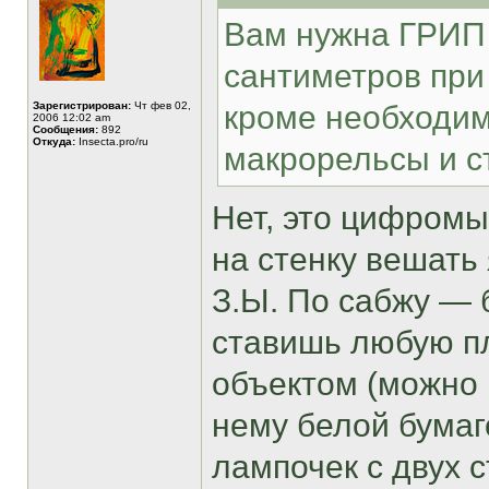
Вам нужна ГРИП 
сантиметров при
Зарегистрирован:
Чт фев 02,
кроме необходим
2006 12:02 am
Сообщения:
892
Откуда:
Insecta.pro/ru
макрорельсы и ст
Нет, это цифромы
на стенку вешать 
З.Ы. По сабжу —
ставишь любую п
объектом (можно 
нему белой бумаг
лампочек с двух 