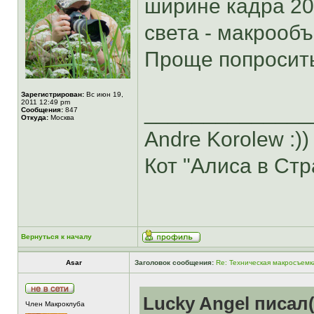
ширине кадра 20
света - макрообъ
Проще попросит
Зарегистрирован:
Вс июн 19,
2011 12:49 pm
______________
Сообщения:
847
Откуда:
Москва
Andre Korolew :))
Кот "Алиса в Стр
Вернуться к началу
Asar
Заголовок сообщения:
Re: Техническая макросъемк
Lucky Angel писал(
Член Макроклуба