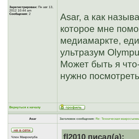
Зарегистрирован:
Пн авг 13,
2012 10:44 am
Asar, а как назы
Сообщения:
2
которое мне помо
медиамаркте, еди
ультразум Olympu
Может быть я что
нужно посмотрет
Вернуться к началу
Asar
Заголовок сообщения:
Re: Техническая макросъемк
fl2010 писал(а):
Член Макроклуба