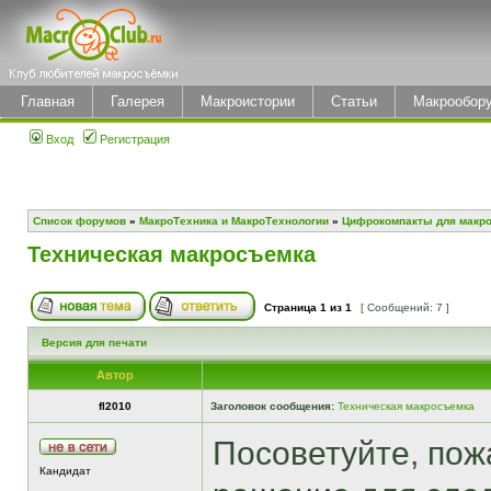
Главная
Галерея
Макроистории
Статьи
Макрообор
Вход
Регистрация
Список форумов
»
МакроТехника и МакроТехнологии
»
Цифрокомпакты для макр
Техническая макросъемка
Страница
1
из
1
[ Сообщений: 7 ]
Версия для печати
Автор
fl2010
Заголовок сообщения:
Техническая макросъемка
Посоветуйте, пож
Кандидат