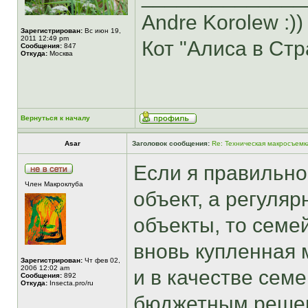
Andre Korolew :))
Зарегистрирован:
Вс июн 19,
2011 12:49 pm
Кот "Алиса в Стр
Сообщения:
847
Откуда:
Москва
Вернуться к началу
Asar
Заголовок сообщения:
Re: Техническая макросъемк
Если я правильно
Член Макроклуба
объект, а регуляр
объекты, то семе
вновь купленная 
Зарегистрирован:
Чт фев 02,
2006 12:02 am
и в качестве сем
Сообщения:
892
Откуда:
Insecta.pro/ru
бюджетным решен