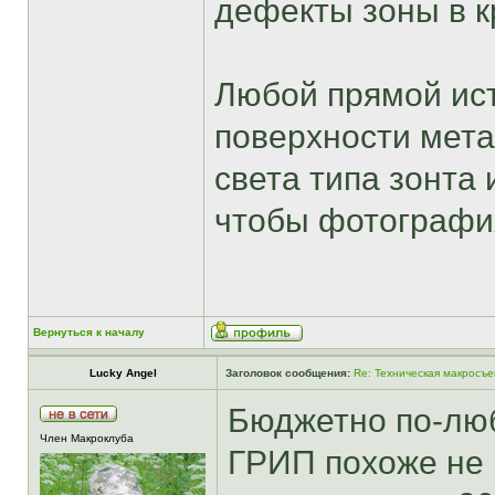
дефекты зоны в к
Любой прямой ист
поверхности мета
света типа зонта 
чтобы фотография
Вернуться к началу
Lucky Angel
Заголовок сообщения:
Re: Техническая макросъе
Бюджетно по-люб
Член Макроклуба
ГРИП похоже не 