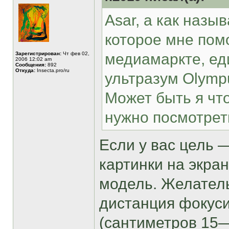
Asar, а как наз
которое мне пом
Зарегистрирован:
Чт фев 02,
медиамаркте, ед
2006 12:02 am
Сообщения:
892
Откуда:
Insecta.pro/ru
ультразум Olympu
Может быть я чт
нужно посмотрет
Если у вас цель 
картинки на экра
модель. Желател
дистанция фокус
(сантиметров 15—