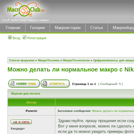
Главная
Галерея
Макроистории
Статьи
Макрообор
Вход
Регистрация
Список форумов
»
МакроТехника и МакроТехнологии
»
Цифрокомпакты для макр
Можно делать ли нормальное макро с Niko
Страница
1
из
1
[ Сообщений: 5 ]
Версия для печати
Автор
Ponerin
Заголовок сообщения:
Можно делать ли нормальное
Здравствуйте, прошу прощения если соз
Вот у меня вопросик, можно ли сделать н
Кандидат
если да то можно увидеть примеры фото