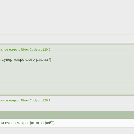
ьное макро с Nikon Coolpix L120 ?
я супер макро фотографий?)
ьное макро с Nikon Coolpix L120 ?
ля супер макро фотографий?)