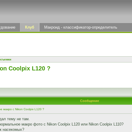
удование
Клуб
Макроид - классификатор-определитель
осъемки
n Coolpix L120 ?
Сообщение
 макро с Nikon Coolpix L120 ?
дал тему не там.
ормальное макро фото с Nikon Coolpix L120 или Nikon Coolpix L110?
к насекомых?