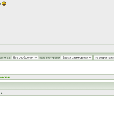
??
ения за:
Поле сортировки
осъемки
 1