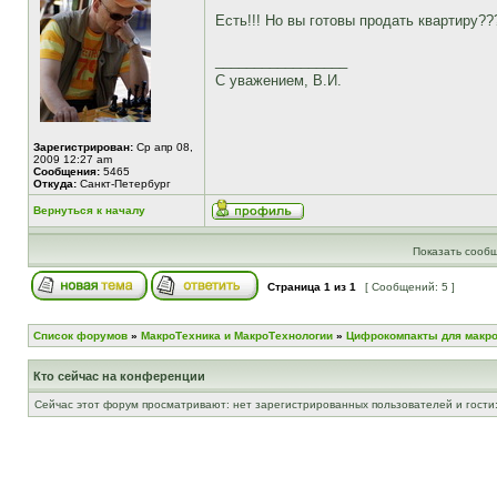
Есть!!! Но вы готовы продать квартиру?
_________________
С уважением, В.И.
Зарегистрирован:
Ср апр 08,
2009 12:27 am
Сообщения:
5465
Откуда:
Санкт-Петербург
Вернуться к началу
Показать сообщ
Страница
1
из
1
[ Сообщений: 5 ]
Список форумов
»
МакроТехника и МакроТехнологии
»
Цифрокомпакты для макр
Кто сейчас на конференции
Сейчас этот форум просматривают: нет зарегистрированных пользователей и гости: