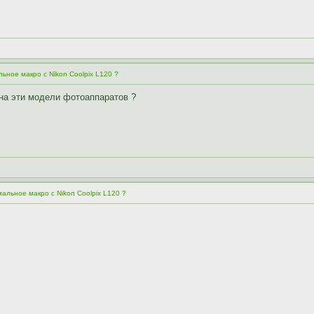
ьное макро с Nikon Coolpix L120 ?
 на эти модели фотоаппаратов ?
альное макро с Nikon Coolpix L120 ?