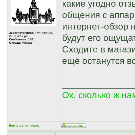
какие угодно отз
общения с аппар
интернет-обзор н
Зарегистрирован:
Чт июл 09,
будут его ощуща
2009 4:11 pm
Сообщения:
1181
Откуда:
Москва
Сходите в магази
ещё останутся в
______________
Ох, сколько ж на
Вернуться к началу