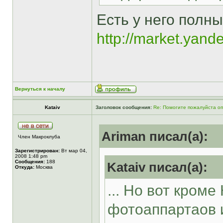
Есть у него полн
http://market.yand
Вернуться к началу
Kataiv
Заголовок сообщения:
Re: Помогите пожалуйста о
Ariman писал(а):
Член Макроклуба
Зарегистрирован:
Вт мар 04,
2008 1:48 pm
Сообщения:
188
Kataiv писал(а):
Откуда:
Москва
... Но вот кроме
фотоаппартаов и 