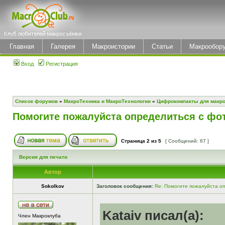
Главная
Галерея
Макроистории
Статьи
Макрообор
Вход
Регистрация
Список форумов
»
МакроТехника и МакроТехнологии
»
Цифрокомпакты для макр
Помогите пожалуйста определиться с фо
Страница
2
из
5
[ Сообщений: 67 ]
Версия для печати
Автор
Sokolkov
Заголовок сообщения:
Re: Помогите пожалуйста о
Kataiv писал(а):
Член Макроклуба