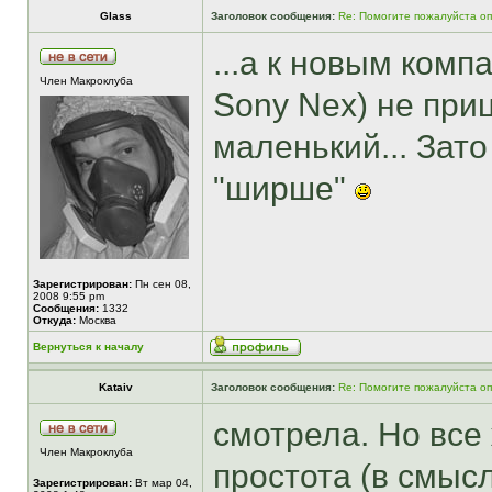
Glass
Заголовок сообщения:
Re: Помогите пожалуйста о
...а к новым ком
Член Макроклуба
Sony Nex) не при
маленький... Зат
"ширше"
Зарегистрирован:
Пн сен 08,
2008 9:55 pm
Сообщения:
1332
Откуда:
Москва
Вернуться к началу
Kataiv
Заголовок сообщения:
Re: Помогите пожалуйста о
смотрела. Но все
Член Макроклуба
простота (в смыс
Зарегистрирован:
Вт мар 04,