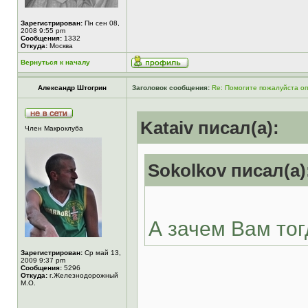
Зарегистрирован:
Пн сен 08,
2008 9:55 pm
Сообщения:
1332
Откуда:
Москва
Вернуться к началу
Александр Штогрин
Заголовок сообщения:
Re: Помогите пожалуйста о
Kataiv писал(а):
Член Макроклуба
Sokolkov писал(а)
А зачем Вам тог
Зарегистрирован:
Ср май 13,
2009 9:37 pm
Сообщения:
5296
Откуда:
г.Железнодорожный
М.О.