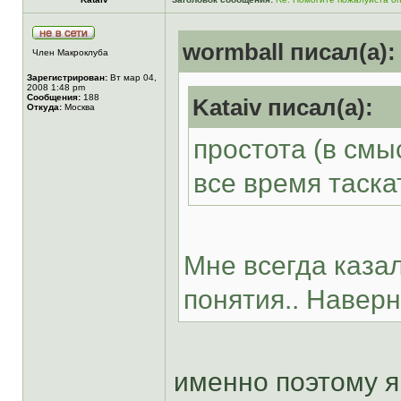
wormball писал(а):
Член Макроклуба
Зарегистрирован:
Вт мар 04,
2008 1:48 pm
Сообщения:
188
Kataiv писал(а):
Откуда:
Москва
простота (в см
все время таскат
Мне всегда казал
понятия.. Наверн
именно поэтому я