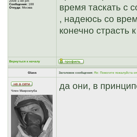
2008 1:48 pm
время таскать с 
Сообщения:
188
Откуда:
Москва
, надеюсь со вре
конечно страсть 
Вернуться к началу
Glass
Заголовок сообщения:
Re: Помогите пожалуйста о
да они, в принцип
Член Макроклуба