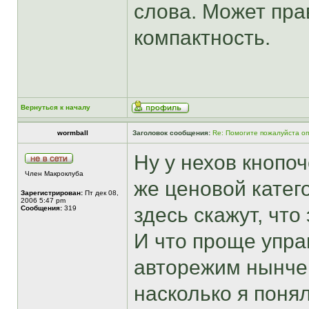
слова. Может пра
компактность.
Вернуться к началу
wormball
Заголовок сообщения:
Re: Помогите пожалуйста о
Ну у нехов кнопо
Член Макроклуба
же ценовой катего
Зарегистрирован:
Пт дек 08,
2006 5:47 pm
здесь скажут, что
Сообщения:
319
И что проще управ
авторежим нынче 
насколько я понял