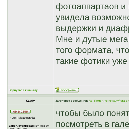
фотоаппартаов и н
увидела возможно
выдержки и диаф
Мне и дутые мегап
того формата, что
такие фотики уже
Вернуться к началу
Kataiv
Заголовок сообщения:
Re: Помогите пожалуйста о
чтобы было понят
Член Макроклуба
посмотреть в гал
Зарегистрирован:
Вт мар 04,
2008 1:48 pm