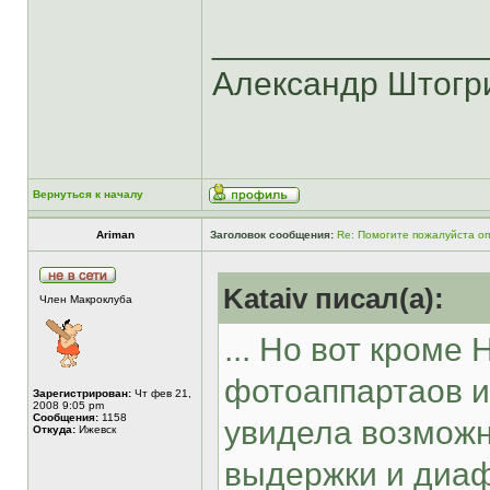
______________
Александр Штогр
Вернуться к началу
Ariman
Заголовок сообщения:
Re: Помогите пожалуйста о
Kataiv писал(а):
Член Макроклуба
... Но вот кроме
фотоаппартаов и 
Зарегистрирован:
Чт фев 21,
2008 9:05 pm
Сообщения:
1158
увидела возможн
Откуда:
Ижевск
выдержки и диа