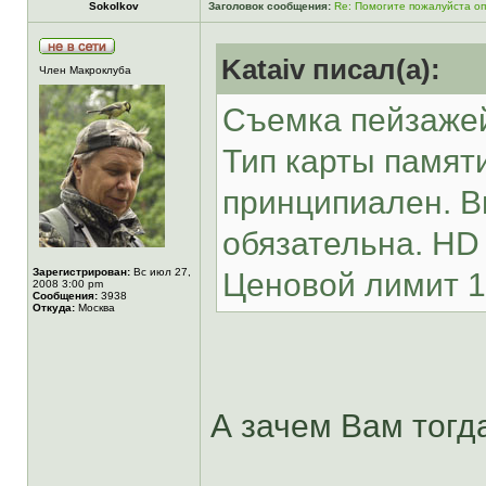
Sokolkov
Заголовок сообщения:
Re: Помогите пожалуйста о
Kataiv писал(а):
Член Макроклуба
Съемка пейзажей
Тип карты памят
принципиален. В
обязательна. HD
Зарегистрирован:
Вс июл 27,
Ценовой лимит 1
2008 3:00 pm
Сообщения:
3938
Откуда:
Москва
А зачем Вам тогд