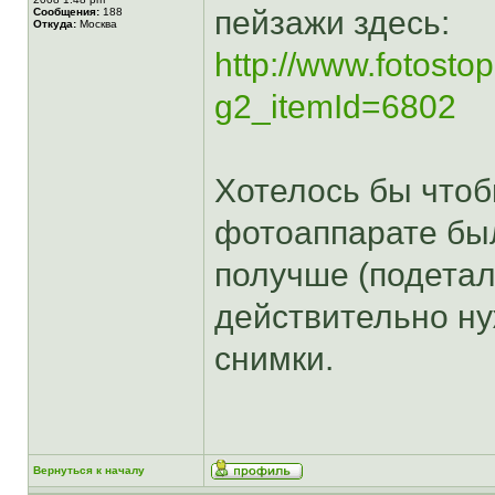
пейзажи здесь:
Сообщения:
188
Откуда:
Москва
http://www.fotosto
g2_itemId=6802
Хотелось бы чтоб
фотоаппарате был
получше (подетал
действительно ну
снимки.
Вернуться к началу