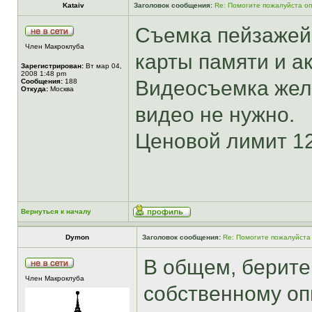
Kataiv
Заголовок сообщения:
Re: Помогите пожалуйста о
Съемка пейзажей 
Член Макроклуба
карты памяти и а
Зарегистрирован:
Вт мар 04,
2008 1:48 pm
Видеосъемка жела
Сообщения:
188
Откуда:
Москва
видео не нужно.
Ценовой лимит 12
Вернуться к началу
Dymon
Заголовок сообщения:
Re: Помогите пожалуйста
В общем, берите 
Член Макроклуба
собственному оп