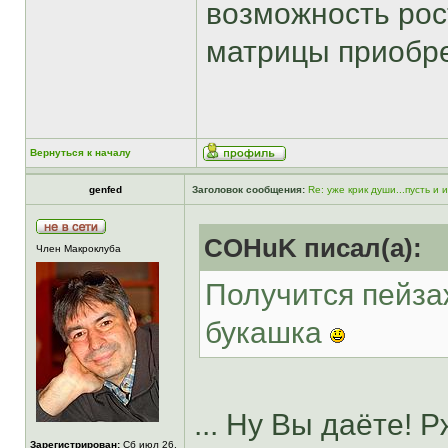
возможность рос
матрицы приобре
Вернуться к началу
genfed
Заголовок сообщения:
Re: уже крик души...пусть и
COHuK писал(а):
Член Макроклуба
Получится пейза
букашка
... Ну Вы даёте! 
Зарегистрирован:
Сб июл 26,