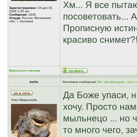
Хм... Я все пыта
Зарегистрирован:
Сб дек 19,
2009 1:30 am
посоветовать... 
Сообщения:
1639
Откуда:
Россия, Московская
обл., г. Коломна
Прописную истин
красиво снимет?
Вернуться к началу
bar0n
Заголовок сообщения:
Re: уже крик души...пусть
Да Боже упаси, н
Член Макроклуба
хочу. Просто нам
мыльнецо ... но 
то много чего, з