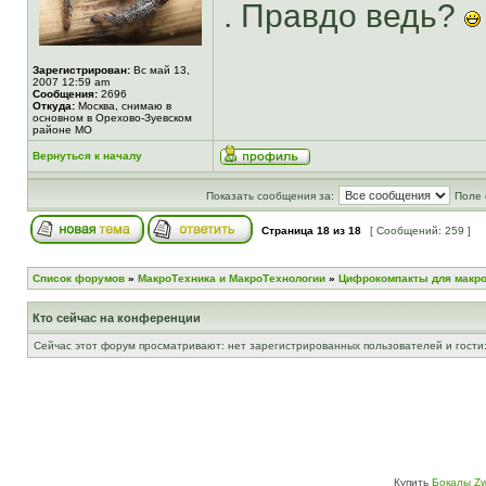
. Правдо ведь?
Зарегистрирован:
Вс май 13,
2007 12:59 am
Сообщения:
2696
Откуда:
Москва, снимаю в
основном в Орехово-Зуевском
районе МО
Вернуться к началу
Показать сообщения за:
Поле 
Страница
18
из
18
[ Сообщений: 259 ]
Список форумов
»
МакроТехника и МакроТехнологии
»
Цифрокомпакты для макр
Кто сейчас на конференции
Сейчас этот форум просматривают: нет зарегистрированных пользователей и гости:
Купить
Бокалы Zw