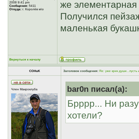
же элементарная 
2008 9:41 pm
Сообщения:
5411
Откуда:
г. Королёв м\о
Получился пейза
маленькая букаш
Вернуться к началу
COHuK
Заголовок сообщения:
Re: уже крик души...пусть
bar0n писал(а):
Член Макроклуба
Брррр... Ни разу
хотели?