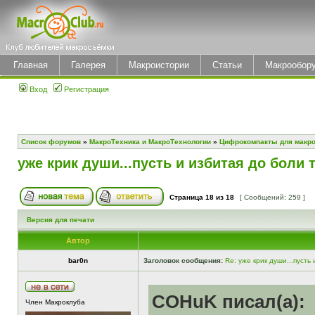
Главная
Галерея
Макроистории
Статьи
Макрообор
Вход
Регистрация
Список форумов
»
МакроТехника и МакроТехнологии
»
Цифрокомпакты для макр
уже крик души...пусть и избитая до боли 
Страница
18
из
18
[ Сообщений: 259 ]
Версия для печати
Автор
bar0n
Заголовок сообщения:
Re: уже крик души...пусть
COHuK писал(а):
Член Макроклуба