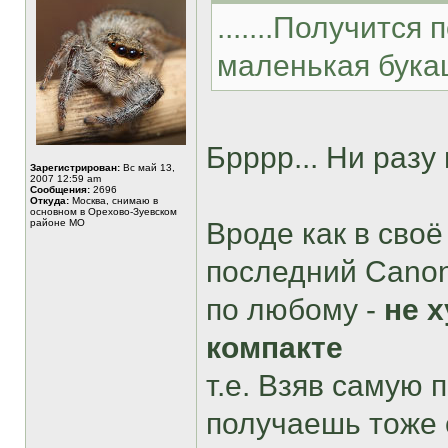
.......Получится
маленькая бук
Брррр... Ни разу 
Зарегистрирован:
Вс май 13,
2007 12:59 am
Сообщения:
2696
Откуда:
Москва, снимаю в
основном в Орехово-Зуевском
районе МО
Вроде как в своё
последний Canon`
по любому -
не 
компакте
т.е. Взяв самую 
получаешь тоже 