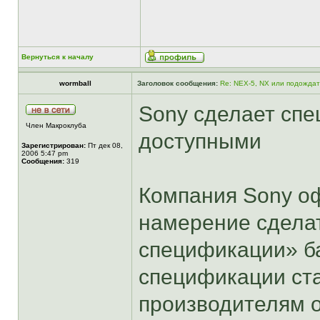
Вернуться к началу
wormball
Заголовок сообщения:
Re: NEX-5, NX или подожда
Sony сделает спе
Член Макроклуба
доступными
Зарегистрирован:
Пт дек 08,
2006 5:47 pm
Сообщения:
319
Компания Sony о
намерение сдела
спецификации» ба
спецификации ста
производителям о