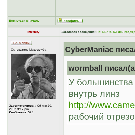
Вернуться к началу
internity
Заголовок сообщения:
Re: NEX-5, NX или подож
CyberManiac писал
Основатель Макроклуба
wormball писал(а
У большинства
внутрь линз
http://www.came
Зарегистрирован:
Сб янв 29,
2005 9:17 pm
Сообщения:
593
рабочий отрезо