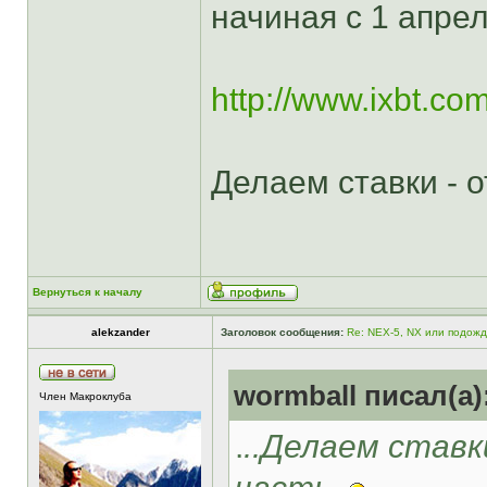
начиная с 1 апрел
http://www.ixbt.co
Делаем ставки - 
Вернуться к началу
alekzander
Заголовок сообщения:
Re: NEX-5, NX или подож
wormball писал(а)
Член Макроклуба
.
..Делаем ставк