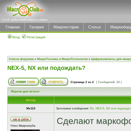
Главная
Галерея
Макроистории
Статьи
Макрообор
Вход
Регистрация
Список форумов
»
МакроТехника и МакроТехнологии
»
Цифрокомпакты для макр
NEX-5, NX или подождать?
Страница
2
из
2
[ Сообщений: 20 ]
Версия для печати
Автор
Mx110
Заголовок сообщения:
Re: NEX-5, NX или подожда
Сделают маркофф
Член Макроклуба