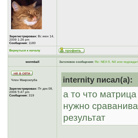
Зарегистрирован:
Вс июн 14,
2009 1:26 pm
Сообщения:
1180
Вернуться к началу
wormball
Заголовок сообщения:
Re: NEX-5, NX или подожда
internity писал(а):
Член Макроклуба
Зарегистрирован:
Пт дек 08,
а то что матрица
2006 5:47 pm
Сообщения:
319
нужно сраванива
результат