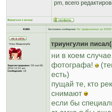
pm, всего редактиров
Вернуться к началу
KitMit
Заголовок сообщения:
Re: Цифрокомпакт до 20000
триунгулин писал(
Член Макроклуба
ни в коем случае
фотографа!
(те
Зарегистрирован:
Сб ноя 06,
2010 12:22 am
Сообщения:
19
есть)
пущай те, кто ре
снимают
если бы специал