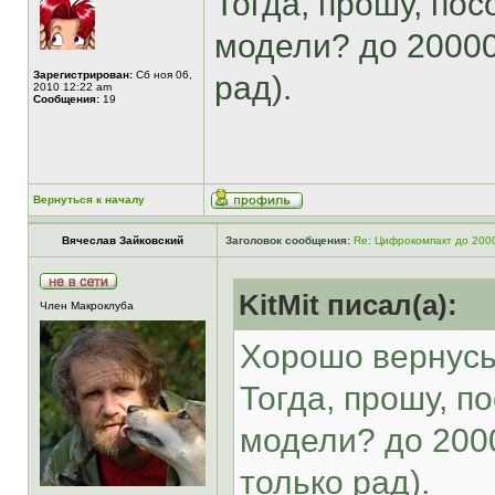
Тогда, прошу, по
модели? до 20000
Зарегистрирован:
Сб ноя 06,
рад).
2010 12:22 am
Сообщения:
19
Вернуться к началу
Вячеслав Зайковский
Заголовок сообщения:
Re: Цифрокомпакт до 200
KitMit писал(а):
Член Макроклуба
Хорошо вернусь
Тогда, прошу, п
модели? до 200
только рад).