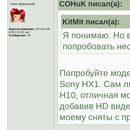
COHuK писал(а):
Член Макроклуба
KitMit писал(а):
Зарегистрирован:
Сб ноя 06,
2010 12:22 am
Я понимаю. Но в
Сообщения:
19
попробовать не
Попробуйте моде
Sony HX1. Сам л
H10, отличная м
добавив HD виде
моему сняты с п