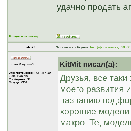
удачно продать а
Вернуться к началу
alar73
Заголовок сообщения:
Re: Цифрокомпакт до 20000
KitMit писал(а):
Член Макроклуба
Зарегистрирован:
Сб июл 19,
Друзья, все таки
2008 1:46 pm
Сообщения:
320
Откуда:
СПб
моего развития и
названию подфор
хорошие модели
макро. Те, моде