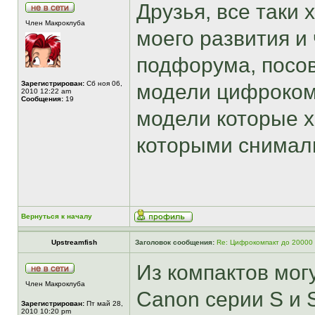
Друзья, все таки 
Член Макроклуба
моего развития и
подфорума, посо
Зарегистрирован:
Сб ноя 06,
модели цифрокомп
2010 12:22 am
Сообщения:
19
модели которые х
которыми снимал
Вернуться к началу
Upstreamfish
Заголовок сообщения:
Re: Цифрокомпакт до 20000
Из компактов мог
Член Макроклуба
Canon серии S и 
Зарегистрирован:
Пт май 28,
2010 10:20 pm