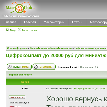
Главная
Галерея
Макроистории
Статьи
Макрообор
Вход
Регистрация
Список форумов
»
МакроТехника и МакроТехнологии
»
Цифрокомпакты для макр
Цифрокомпакт до 20000 руб для миниатю
Страница
4
из
4
[ Сообщений: 56 ]
Версия для печати
Автор
KitMit
Заголовок сообщения:
Re: Цифрокомпакт до 20000
Хорошо вернусь к
Член Макроклуба