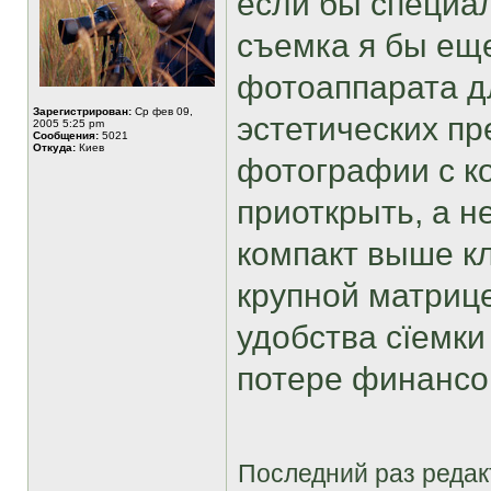
если бы специа
съемка я бы еще
фотоаппарата д
Зарегистрирован:
Ср фев 09,
эстетических пр
2005 5:25 pm
Сообщения:
5021
Откуда:
Киев
фотографии с к
приоткрыть, а н
компакт выше кл
крупной матрице
удобства сїемки
потере финансо
Последний раз реда