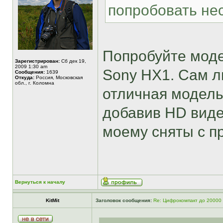
попробовать не
Попробуйте моде
Зарегистрирован:
Сб дек 19,
2009 1:30 am
Sony HX1. Сам л
Сообщения:
1639
Откуда:
Россия, Московская
обл., г. Коломна
отличная модель
добавив HD виде
моему сняты с п
Вернуться к началу
KitMit
Заголовок сообщения:
Re: Цифрокомпакт до 20000