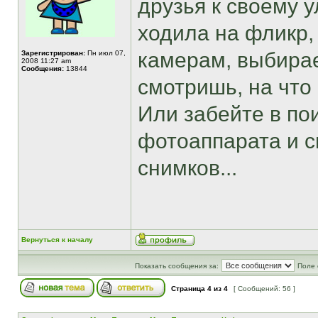
друзья к своему 
ходила на фликр,
камерам, выбирае
Зарегистрирован:
Пн июл 07,
2008 11:27 am
Сообщения:
13844
смотришь, на что
Или забейте в пои
фотоаппарата и с
снимков...
Вернуться к началу
Показать сообщения за:
Поле 
Страница
4
из
4
[ Сообщений: 56 ]