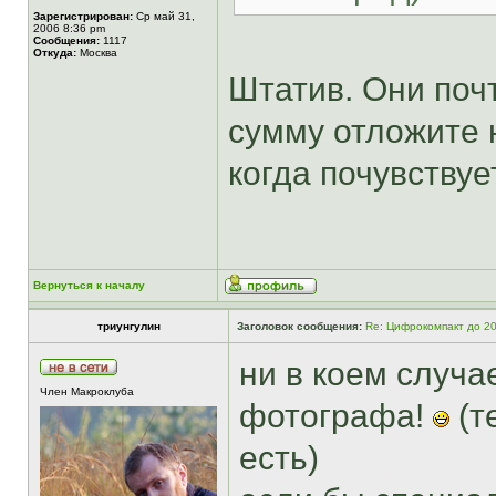
Зарегистрирован:
Ср май 31,
2006 8:36 pm
Сообщения:
1117
Откуда:
Москва
Штатив. Они поч
сумму отложите 
когда почувствуе
Вернуться к началу
триунгулин
Заголовок сообщения:
Re: Цифрокомпакт до 2
ни в коем случае
Член Макроклуба
фотографа!
(т
есть)