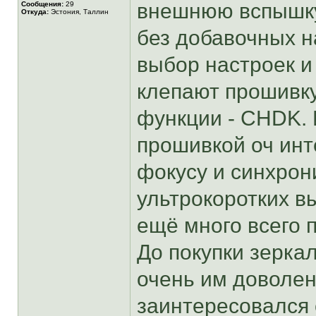
внешнюю вспышку
Сообщения:
29
Откуда:
Эстония, Таллин
без добавочных н
выбор настроек и 
клепают прошивк
функции - CHDK. 
прошивкой оч инт
фокусу и синхрон
ультрокоротких в
ещё много всего п
До покупки зерка
очень им доволен
заинтересовался 