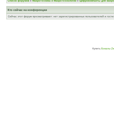
Список форумов
»
МакроТехника и МакроТехнологии
»
Цифрокомпакты для макр
Кто сейчас на конференции
Сейчас этот форум просматривают: нет зарегистрированных пользователей и гости:
Купить
Бокалы Zw