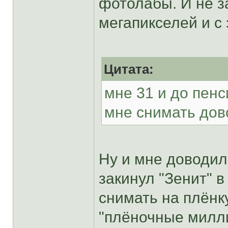
фотолабы. И не з
мегапикселей и с 
Цитата:
мне 31 и до пенс
мне снимать дов
Ну и мне доводил
закинул "Зенит" 
снимать на плёнк
"плёночные милли