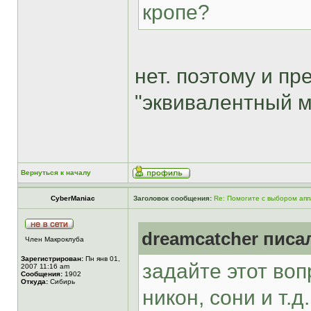
кропе?
нет. поэтому и п
"эквивалентный м
Вернуться к началу
CyberManiac
Заголовок сообщения:
Re: Помогите с выбором ап
dreamcatcher писал
Член Макроклуба
Зарегистрирован:
Пн янв 01,
задайте этот воп
2007 11:16 am
Сообщения:
1902
Откуда:
Сибирь
никон, сони и т.д