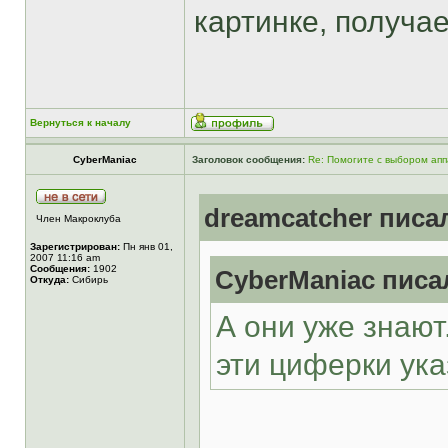
картинке, получа
Вернуться к началу
CyberManiac
Заголовок сообщения:
Re: Помогите с выбором ап
dreamcatcher писал
Член Макроклуба
Зарегистрирован:
Пн янв 01,
2007 11:16 am
Сообщения:
1902
CyberManiac писал
Откуда:
Сибирь
А они уже знают
эти циферки ука