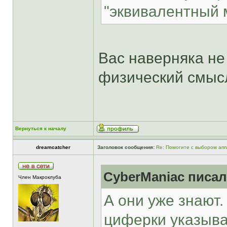
"эквивалентный 
Вас наверняка не
физический смысл
Вернуться к началу
dreamcatcher
Заголовок сообщения:
Re: Помогите с выбором ап
CyberManiac писал
Член Макроклуба
А они уже знают.
циферки указыва