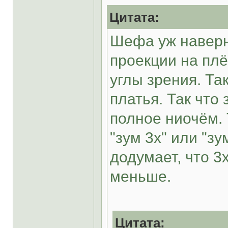
Цитата:
Шефа уж наверн
проекции на пл
углы зрения. Та
платья. Так что
полное ниочём.
"зум 3x" или "зу
додумает, что 3x
меньше.
Цитата: