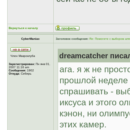
Вернуться к началу
CyberManiac
Заголовок сообщения:
Re: Помогите с выбором ап
dreamcatcher писал
Член Макроклуба
Зарегистрирован:
Пн янв 01,
ага. я ж не прост
2007 11:16 am
Сообщения:
1902
Откуда:
Сибирь
прошлой неделе 
спрашивать - вы
иксуса и этого о
кэнон, ни олимпу
этих камер.