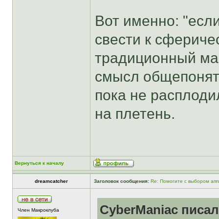
Вот именно: "если
свести к сферичес
традиционный мас
смысл общепонят
пока не расплоди
на плетень.
Вернуться к началу
dreamcatcher
Заголовок сообщения:
Re: Помогите с выбором ап
CyberManiac писал
Член Макроклуба