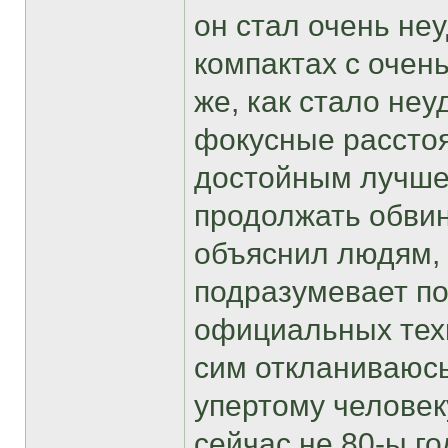
он стал очень неу
компактах с очен
же, как стало не
фокусные расстоя
достойным лучше
продолжать обвин
объяснил людям,
подразумевает по
официальных техн
сим откланиваюсь
упертому человеку
сейчас не 80-ы г