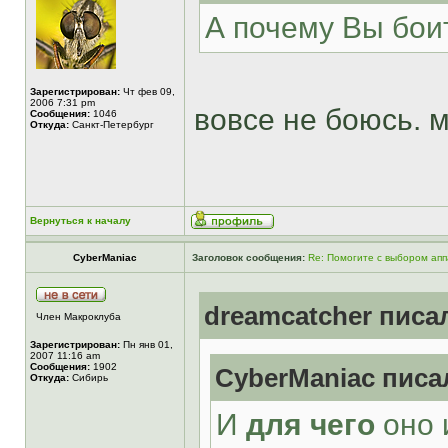
А почему Вы боит
Зарегистрирован:
Чт фев 09,
2006 7:31 pm
вовсе не боюсь.
Сообщения:
1046
Откуда:
Санкт-Петербург
Вернуться к началу
CyberManiac
Заголовок сообщения:
Re: Помогите с выбором ап
dreamcatcher писал
Член Макроклуба
Зарегистрирован:
Пн янв 01,
2007 11:16 am
Сообщения:
1902
CyberManiac писал
Откуда:
Сибирь
И
для чего
оно 