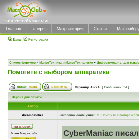
Главная
Галерея
Макроистории
Статьи
Макрообор
Вход
Регистрация
Список форумов
»
МакроТехника и МакроТехнологии
»
Цифрокомпакты для макр
Помогите с выбором аппаратика
Страница
4
из
4
[ Сообщений: 54 ]
Версия для печати
Автор
dreamcatcher
Заголовок сообщения:
Re: Помогите с выбором ап
CyberManiac писал
Член Макроклуба