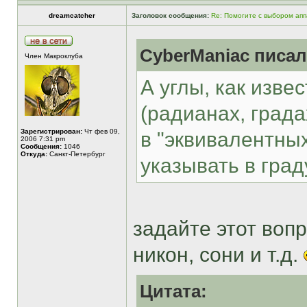
dreamcatcher
Заголовок сообщения:
Re: Помогите с выбором ап
CyberManiac писал
Член Макроклуба
А углы, как изве
(радианах, града
Зарегистрирован:
Чт фев 09,
в "эквивалентны
2006 7:31 pm
Сообщения:
1046
Откуда:
Санкт-Петербург
указывать в град
задайте этот воп
никон, сони и т.д.
Цитата: