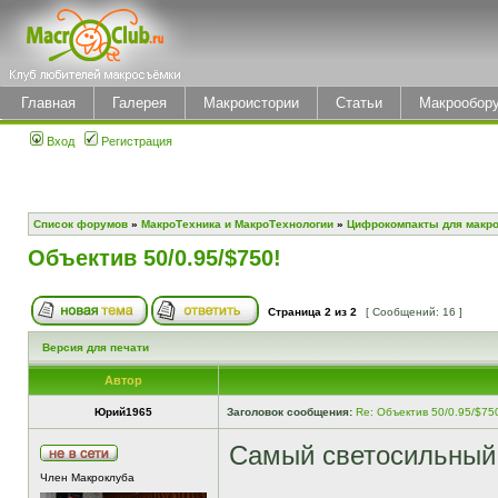
Главная
Галерея
Макроистории
Статьи
Макрообор
Вход
Регистрация
Список форумов
»
МакроТехника и МакроТехнологии
»
Цифрокомпакты для макр
Объектив 50/0.95/$750!
Страница
2
из
2
[ Сообщений: 16 ]
Версия для печати
Автор
Юрий1965
Заголовок сообщения:
Re: Объектив 50/0.95/$75
Самый светосильный 
Член Макроклуба