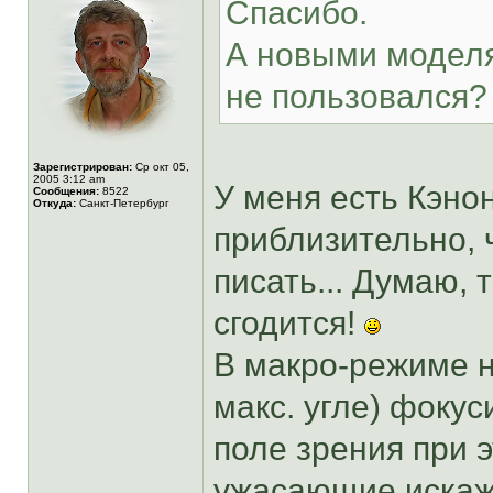
Спасибо.
А новыми моделя
не пользовался?
Зарегистрирован:
Ср окт 05,
2005 3:12 am
У меня есть Кэно
Сообщения:
8522
Откуда:
Санкт-Петербург
приблизительно, ч
писать... Думаю, 
сгодится!
В макро-режиме н
макс. угле) фокус
поле зрения при 
ужасающие искаж