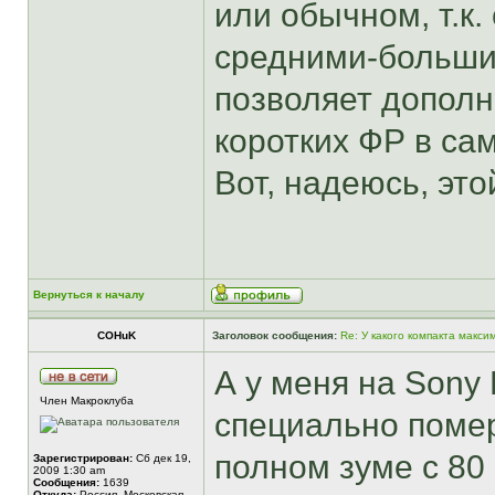
или обычном, т.к.
средними-больши
позволяет дополн
коротких ФР в сам
Вот, надеюсь, эт
Вернуться к началу
COHuK
Заголовок сообщения:
Re: У какого компакта макс
А у меня на Sony 
Член Макроклуба
специально помер
полном зуме с 80 
Зарегистрирован:
Сб дек 19,
2009 1:30 am
Сообщения:
1639
Откуда:
Россия, Московская