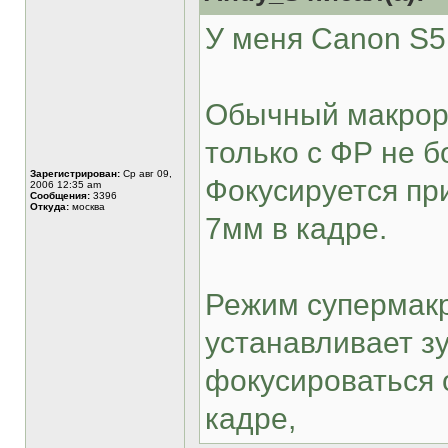
У меня Canon S5
Обычный макрор
только с ФР не б
Зарегистрирован:
Ср авг 09,
Фокусируется при
2006 12:35 am
Сообщения:
3396
Откуда:
москва
7мм в кадре.
Режим супермакр
устанавливает з
фокусироваться 
кадре,