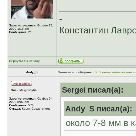
______________
-
Зарегистрирован:
Вс фев 15,
Константин Лавр
2009 1:18 am
Сообщения:
21
Вернуться к началу
Andy_S
Заголовок сообщения:
Re: У какого компакта макс
Sergei писал(а):
Член Макроклуба
Зарегистрирован:
Ср фев 04,
2009 8:02 pm
Сообщения:
576
Andy_S писал(а):
Откуда:
Крым, Севастополь
около 7-8 мм в 