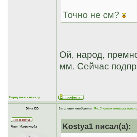
Точно не см?
Ой, народ, премн
мм. Сейчас подпр
Вернуться к началу
Dima DD
Заголовок сообщения:
Re: У какого компакта макс
Kostya1 писал(а):
Член Макроклуба