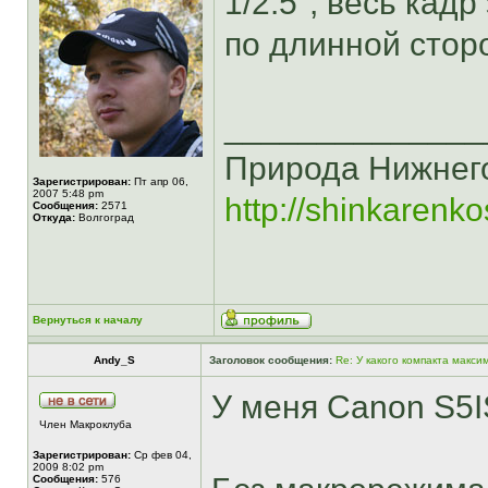
1/2.5", весь кад
по длинной стор
______________
Природа Нижнег
Зарегистрирован:
Пт апр 06,
2007 5:48 pm
http://shinkarenko
Сообщения:
2571
Откуда:
Волгоград
Вернуться к началу
Andy_S
Заголовок сообщения:
Re: У какого компакта макс
У меня Canon S5I
Член Макроклуба
Зарегистрирован:
Ср фев 04,
2009 8:02 pm
Сообщения:
576