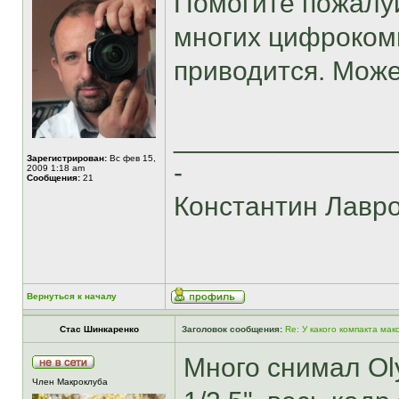
Помогите пожалуй
многих цифрокомп
приводится. Може
______________
Зарегистрирован:
Вс фев 15,
-
2009 1:18 am
Сообщения:
21
Константин Лавр
Вернуться к началу
Стас Шинкаренко
Заголовок сообщения:
Re: У какого компакта м
Много снимал Ol
Член Макроклуба