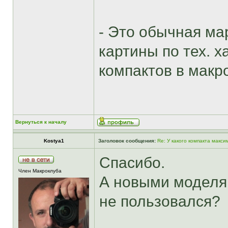
- Это обычная ма
картины по тех. х
компактов в макр
Вернуться к началу
Kostya1
Заголовок сообщения:
Re: У какого компакта макс
Спасибо.
Член Макроклуба
А новыми моделям
не пользовался?