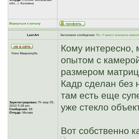
обл., г. Коломна
Вернуться к началу
Last-Art
Заголовок сообщения:
Re: У какого компакта мак
Кому интересно, 
Член Макроклуба
опытом с камерой 
размером матриц
Кадр сделан без 
там есть еще суп
Зарегистрирован:
Пт мар 05,
уже стекло объек
2010 5:28 pm
Сообщения:
66
Откуда:
Москва
Вот собственно к