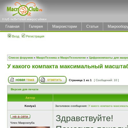
Главная
Галерея
Макроистории
Статьи
Макрообор
Вход
Регистрация
Список форумов
»
МакроТехника и МакроТехнологии
»
Цифрокомпакты для макр
У какого компакта максимальный масшта
Страница
1
из
1
[ Сообщений: 10 ]
Версия для печати
Автор
Kostya1
Заголовок сообщения:
У какого компакта максима
Здравствуйте!
Член Макроклуба