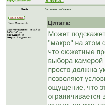
Вернуться к началу
Mantis
Заголовок сообщения:
Цитата:
Член Макроклуба
Зарегистрирован:
Пн май 29,
Может подскажет
2006 2:06 pm
Сообщения:
76
Откуда:
Владивосток
"макро" на этом 
что сюжетные пр
выбора камерой 
просто должна у
позволяют услов
ощущение, что э
ограничивается 