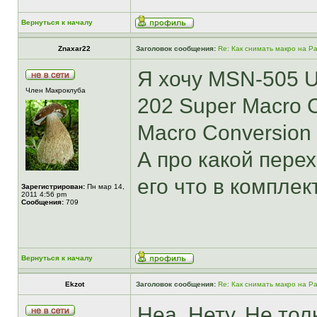
Вернуться к началу
Znaxar22
Заголовок сообщения:
Re: Как снимать макро на P
Я хочу MSN-505 U
Член Макроклуба
202 Super Macro 
Macro Conversion
А про какой пере
его что в компле
Зарегистрирован:
Пн мар 14,
2011 4:56 pm
Сообщения:
709
Вернуться к началу
Ekzot
Заголовок сообщения:
Re: Как снимать макро на P
Неа. Нету. Не тол