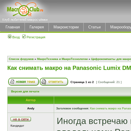
Главная
Галерея
Макроистории
Статьи
Макрообор
Вход
Регистрация
Список форумов
»
МакроТехника и МакроТехнологии
»
Цифрокомпакты для макр
Как снимать макро на Panasonic Lumix D
Страница
1
из
2
[ Сообщений: 21 ]
Версия для печати
Автор
Andy
Заголовок сообщения:
Как снимать макро на Panas
Иногда встречаю
Кандидат