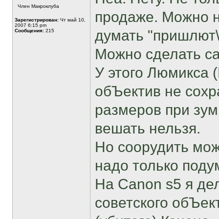
Член Макроклуба
продаже. Можно н
Зарегистрирован:
Чт май 10,
2007 6:15 pm
думать "пришлют
Сообщения:
215
Можно сделать с
У этого Люмикса (
обЪектив не сохр
размеров при зуми
вешать нельзя.
Но соорудить мож
надо только поду
На Canon s5 я де
советского обЪект