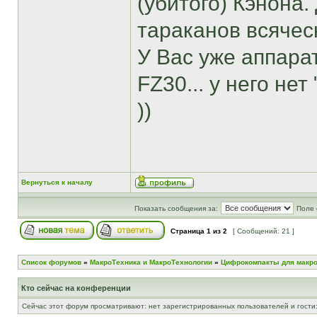
(убитого) Кэнона.
тараканов всячес
У Вас уже аппарат
FZ30... у него нет
))
Вернуться к началу
Показать сообщения за:
Поле 
Страница
1
из
2
[ Сообщений: 21 ]
Список форумов
»
МакроТехника и МакроТехнологии
»
Цифрокомпакты для макр
Кто сейчас на конференции
Сейчас этот форум просматривают: нет зарегистрированных пользователей и гости: