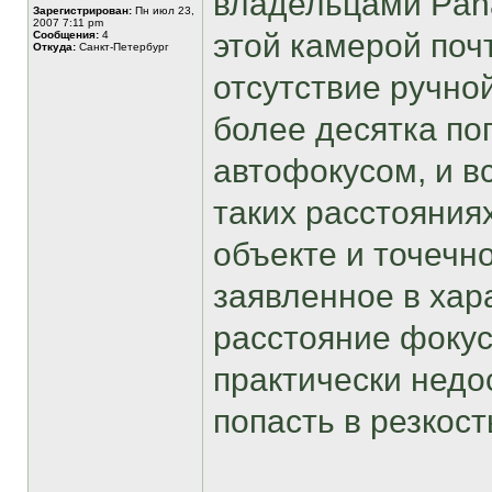
владельцами Pana
Зарегистрирован:
Пн июл 23,
2007 7:11 pm
этой камерой поч
Сообщения:
4
Откуда:
Санкт-Петербург
отсутствие ручно
более десятка по
автофокусом, и в
таких расстояния
объекте и точечн
заявленное в ха
расстояние фокус
практически недо
попасть в резкост