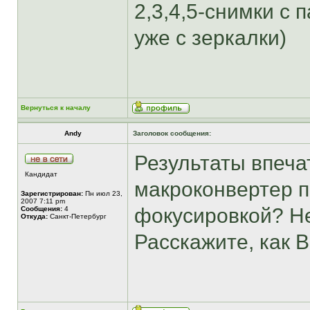
2,3,4,5-снимки с 
уже с зеркалки)
Вернуться к началу
Andy
Заголовок сообщения:
Результаты впечат
Кандидат
макроконвертер п
Зарегистрирован:
Пн июл 23,
2007 7:11 pm
фокусировкой? Не
Сообщения:
4
Откуда:
Санкт-Петербург
Расскажите, как В