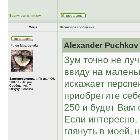
Вернуться к началу
Moris
Заголовок сообщения:
Alexander Puchkov 
Член Макроклуба
Зум точно не лу
ввиду на малень
Зарегистрирован:
Пт июл 06,
искажает перспе
2007 12:48 pm
Сообщения:
7
Откуда:
Москва
приобретите себ
250 и будет Вам 
Если интересно, 
глянуть в моей, 