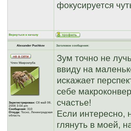
фокусируется чут
Вернуться к началу
Alexander Puchkov
Заголовок сообщения:
Зум точно не луч
Член Макроклуба
ввиду на маленьк
искажает перспек
себе макроконвер
счастье!
Зарегистрирован:
Сб май 06,
2006 3:04 pm
Сообщения:
310
Если интересно, 
Откуда:
Тосно, Ленинградская
область
глянуть в моей, н