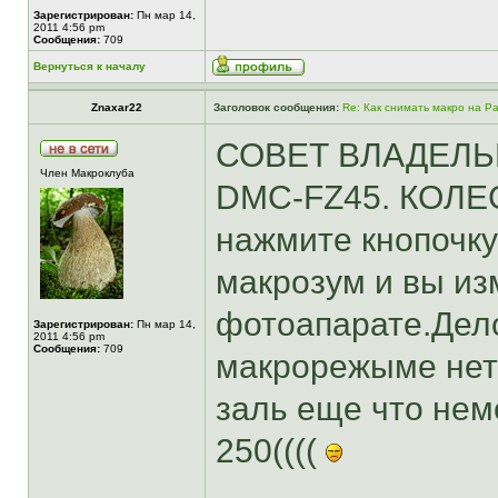
Зарегистрирован:
Пн мар 14,
2011 4:56 pm
Сообщения:
709
Вернуться к началу
Znaxar22
Заголовок сообщения:
Re: Как снимать макро на P
СОВЕТ ВЛАДЕЛЬЦА
Член Макроклуба
DMC-FZ45. КОЛ
нажмите кнопочк
макрозум и вы из
фотоапарате.Дело
Зарегистрирован:
Пн мар 14,
2011 4:56 pm
Сообщения:
709
макрорежыме нет
заль еще что нем
250((((