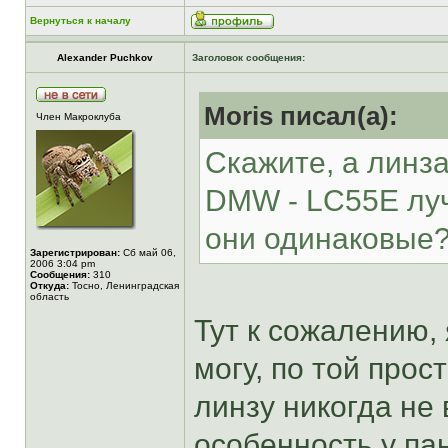
Вернуться к началу
Alexander Puchkov
Заголовок сообщения:
Moris писал(а):
Член Макроклуба
Скажите, а линз
DMW - LC55E луч
они одинаковые
Зарегистрирован:
Сб май 06,
2006 3:04 pm
Сообщения:
310
Откуда:
Тосно, Ленинградская
область
Тут к сожалению, 
могу, по той прос
линзу никогда не
особенность у па