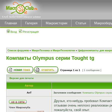
Главная
Галерея
Макроистории
Статьи
Макрообор
Вход
Регистрация
Список форумов
»
МакроТехника и МакроТехнологии
»
Цифрокомпакты для макр
Компакты Olympus серии Tought tg
Страница
1
из
1
[ 1 сообщение ]
Версия для печати
Автор
AnT
Заголовок сообщения:
Компакты Olympus серии
Друзья, кто-нибудь пробовал Компак
отзывам очень неплохо реализован р
Член Макроклуба
пожалуйста, свой опыт.