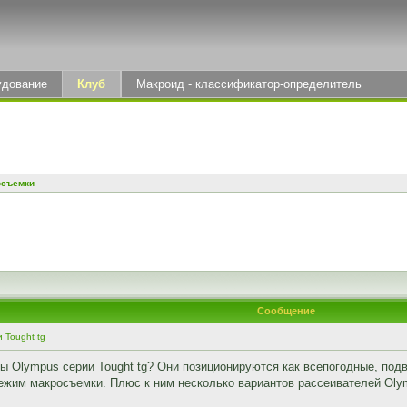
удование
Клуб
Макроид - классификатор-определитель
осъемки
Сообщение
 Tought tg
ты Olympus серии Tought tg? Они позиционируются как всепогодные, под
ежим макросъемки. Плюс к ним несколько вариантов рассеивателей Olym