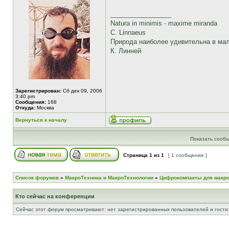
_________________
Natura in minimis - maxime miranda
C. Linnaeus
Природа наиболее удивительна в ма
К. Линней
Зарегистрирован:
Сб дек 09, 2006
3:40 pm
Сообщения:
168
Откуда:
Москва
Вернуться к началу
Показать сообщ
Страница
1
из
1
[ 1 сообщение ]
Список форумов
»
МакроТехника и МакроТехнологии
»
Цифрокомпакты для макр
Кто сейчас на конференции
Сейчас этот форум просматривают: нет зарегистрированных пользователей и гости: