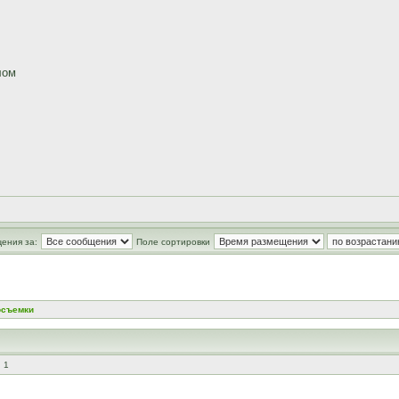
лом
ения за:
Поле сортировки
осъемки
 1