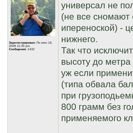
универсал не по
(не все сномают 
ипереноской) - ц
нижнего.
Зарегистрирован:
Пн июн 16,
2008 11:35 pm
Так что исключи
Сообщения:
1432
высоту до метра
уж если примени
(типа обвала бал
при грузоподьем
800 грамм без го
применяемого кл