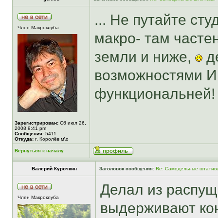
... Не путайте с
Член Макроклуба
макро- там часте
земли и ниже,
де
возможностями И
функциональней!
Зарегистрирован:
Сб июл 26,
2008 9:41 pm
Сообщения:
5411
Откуда:
г. Королёв м\о
Вернуться к началу
Валерий Курочкин
Заголовок сообщения:
Re: Самодельные штатив
Делал из распущ
Член Макроклуба
выдерживают кон