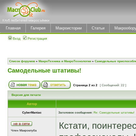
Главная
Галерея
Макроистории
Статьи
Макрообор
Вход
Регистрация
Список форумов
»
МакроТехника и МакроТехнологии
»
Самодельные приспособл
Самодельные штативы!
Страница
2
из
2
[ Сообщений: 22 ]
Версия для печати
Автор
CyberManiac
Заголовок сообщения:
Re: Самодельные штативы!
Кстати, поинтерес
Член Макроклуба