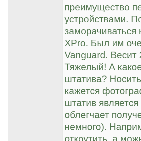
преимущество п
устройствами. П
заморачиваться н
XPro. Был им оче
Vanguard. Весит 
Тяжелый! А како
штатива? Носить
кажется фотогра
штатив является
облегчает получе
немного). Напри
открутить, а мож