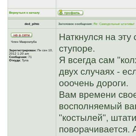
Вернуться к началу
ded_pihto
Заголовок сообщения:
Re: Самодельные штативы!
Наткнулся на эту 
Член Макроклуба
ступоре.
Зарегистрирован:
Пн сен 10,
2012 1:20 am
Я всегда сам "кол
Сообщения:
71
Откуда:
Тула
двух случаях - ес
ооочень дороги.
Вам времени свое
восполняемый ваш
"костылей", штати
поворачивается. 