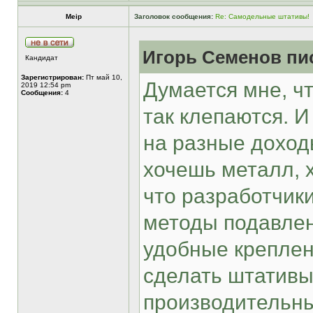
Meip
Заголовок сообщения:
Re: Самодельные штативы!
Игорь Семенов пис
Кандидат
Зарегистрирован:
Пт май 10,
Думается мне, ч
2019 12:54 pm
Сообщения:
4
так клепаются. И
на разные доход
хочешь металл, х
что разработчики
методы подавлен
удобные креплен
сделать штатив
производительны