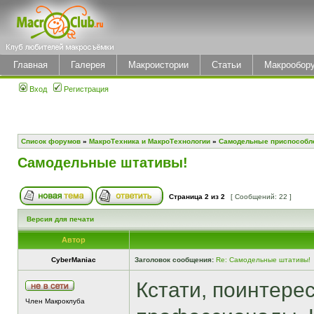
Главная
Галерея
Макроистории
Статьи
Макрообор
Вход
Регистрация
Список форумов
»
МакроТехника и МакроТехнологии
»
Самодельные приспособл
Самодельные штативы!
Страница
2
из
2
[ Сообщений: 22 ]
Версия для печати
Автор
CyberManiac
Заголовок сообщения:
Re: Самодельные штативы!
Кстати, поинтерес
Член Макроклуба