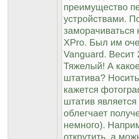
преимущество п
устройствами. П
заморачиваться н
XPro. Был им оче
Vanguard. Весит 
Тяжелый! А како
штатива? Носить
кажется фотогра
штатив является
облегчает получе
немного). Напри
открутить, а мож