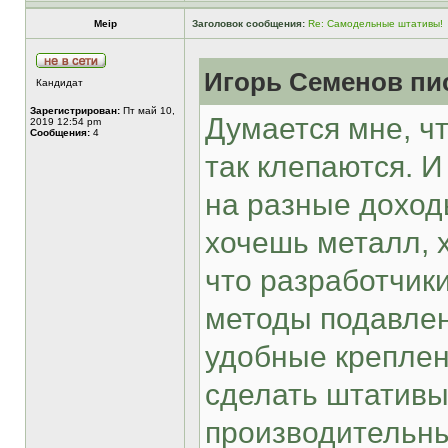
Meip
Заголовок сообщения:
Re: Самодельные штативы!
Игорь Семенов пис
Кандидат
Зарегистрирован:
Пт май 10,
Думается мне, ч
2019 12:54 pm
Сообщения:
4
так клепаются. И
на разные доход
хочешь металл, х
что разработчики
методы подавлен
удобные креплен
сделать штатив
производительны