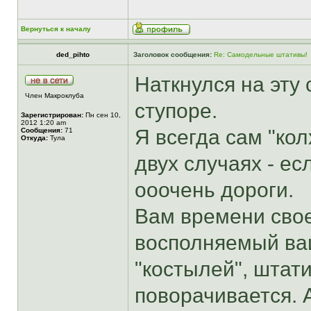
Вернуться к началу
ded_pihto
Заголовок сообщения:
Re: Самодельные штативы!
Наткнулся на эту 
Член Макроклуба
ступоре.
Зарегистрирован:
Пн сен 10,
2012 1:20 am
Я всегда сам "кол
Сообщения:
71
Откуда:
Тула
двух случаях - ес
ооочень дороги.
Вам времени свое
восполняемый ваш
"костылей", штати
поворачивается. 