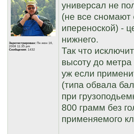
универсал не по
(не все сномают 
ипереноской) - ц
нижнего.
Зарегистрирован:
Пн июн 16,
2008 11:35 pm
Так что исключи
Сообщения:
1432
высоту до метра
уж если примени
(типа обвала бал
при грузоподьем
800 грамм без го
применяемого кл