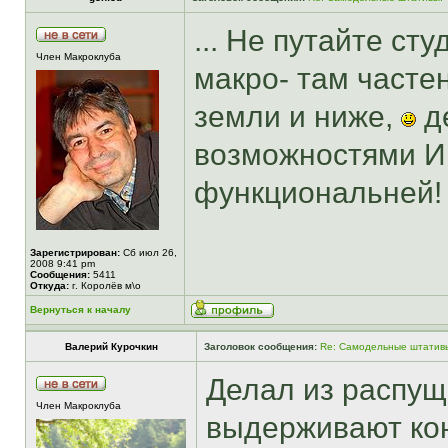
... Не путайте с
Член Макроклуба
макро- там часте
земли и ниже,
де
возможностями И
функциональней!
Зарегистрирован:
Сб июл 26,
2008 9:41 pm
Сообщения:
5411
Откуда:
г. Королёв м\о
Вернуться к началу
Валерий Курочкин
Заголовок сообщения:
Re: Самодельные штатив
Делал из распущ
Член Макроклуба
выдерживают кон