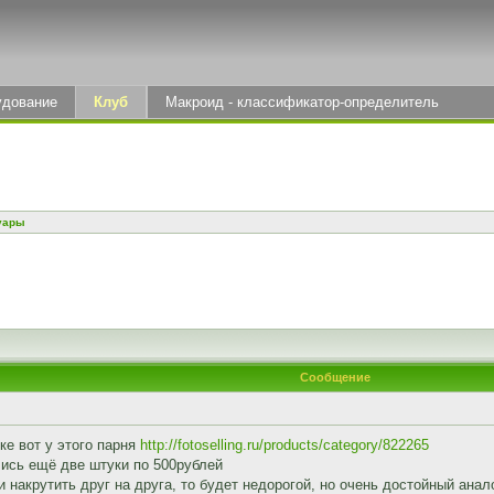
удование
Клуб
Макроид - классификатор-определитель
уары
Сообщение
ке вот у этого парня
http://fotoselling.ru/products/category/822265
ились ещё две штуки по 500рублей
и накрутить друг на друга, то будет недорогой, но очень достойный ана