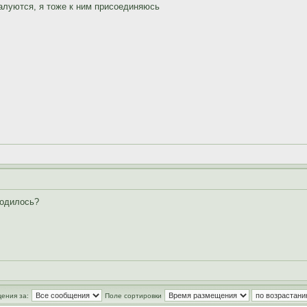
алуются, я тоже к ним присоединяюсь
водилось?
ения за:
Поле сортировки