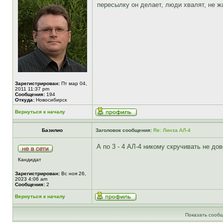
пересылку он делает, люди хвалят, не ж
Зарегистрирован:
Пт мар 04,
2011 11:37 pm
Сообщения:
194
Откуда:
Новосибирск
Вернуться к началу
Базилио
Заголовок сообщения:
Re: Линза АЛ-4
А по 3 - 4 АЛ-4 никому скручивать не до
Кандидат
Зарегистрирован:
Вс ноя 26,
2023 4:06 am
Сообщения:
2
Вернуться к началу
Показать сообщ