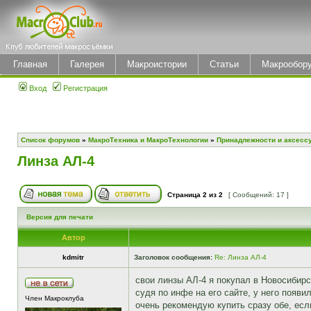
Главная
Галерея
Макроистории
Статьи
Макрообор
Вход
Регистрация
Список форумов
»
МакроТехника и МакроТехнологии
»
Принадлежности и аксесс
Линза АЛ-4
Страница
2
из
2
[ Сообщений: 17 ]
Версия для печати
Автор
kdmitr
Заголовок сообщения:
Re: Линза АЛ-4
свои линзы АЛ-4 я покупал в Новосибирс
судя по инфе на его сайте, у него появ
Член Макроклуба
очень рекомендую купить сразу обе, есл