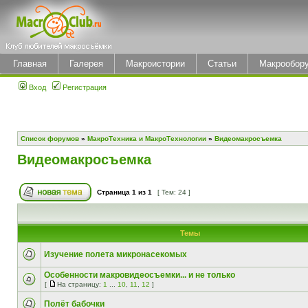
Главная
Галерея
Макроистории
Статьи
Макрообор
Вход
Регистрация
Список форумов
»
МакроТехника и МакроТехнологии
»
Видеомакросъемка
Видеомакросъемка
Страница
1
из
1
[ Тем: 24 ]
Темы
Изучение полета микронасекомых
Особенности макровидеосъемки... и не только
[
На страницу:
1
...
10
,
11
,
12
]
Полёт бабочки