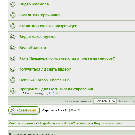
Видео богомола
Гибель бактерий-видео
стоматологическое макровидео
Видео макро жучков
ВидеоГалерея
Как в Премьере почистить клип от пятен на сенсоре?
получиться ли снять видео?
Новинка: Canon Cinema EOS.
Программы для ВИДЕО-редактирования.
[
На страницу:
1
,
2
,
3
,
4
]
Показать темы за:
Поле сорти
Страница
1
из
1
[ Тем: 24 ]
Список форумов
»
МакроТехника и МакроТехнологии
»
Видеомакросъемка
Кто сейчас на конференции