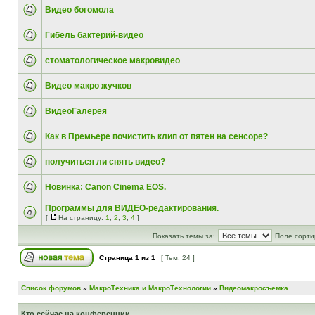
Видео богомола
Гибель бактерий-видео
стоматологическое макровидео
Видео макро жучков
ВидеоГалерея
Как в Премьере почистить клип от пятен на сенсоре?
получиться ли снять видео?
Новинка: Canon Cinema EOS.
Программы для ВИДЕО-редактирования.
[
На страницу:
1
,
2
,
3
,
4
]
Показать темы за:
Поле сорти
Страница
1
из
1
[ Тем: 24 ]
Список форумов
»
МакроТехника и МакроТехнологии
»
Видеомакросъемка
Кто сейчас на конференции