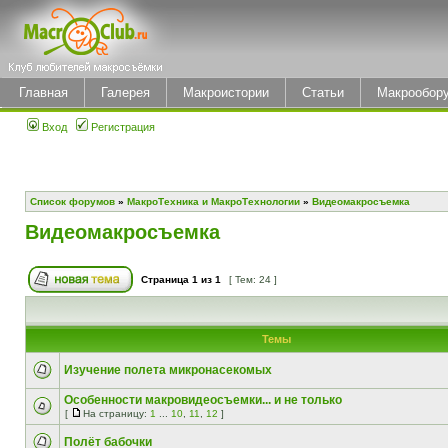
Главная
Галерея
Макроистории
Статьи
Макрообор
Вход
Регистрация
Список форумов
»
МакроТехника и МакроТехнологии
»
Видеомакросъемка
Видеомакросъемка
Страница
1
из
1
[ Тем: 24 ]
Темы
Изучение полета микронасекомых
Особенности макровидеосъемки... и не только
[
На страницу:
1
...
10
,
11
,
12
]
Полёт бабочки