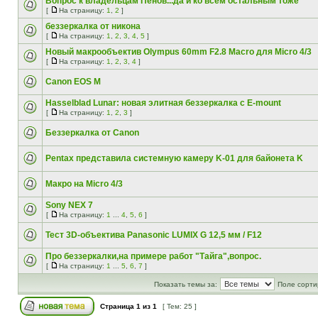
Вопрос к владельцам Пенов...да и ко всем остальным тоже
[
На страницу:
1
,
2
]
беззеркалка от никона
[
На страницу:
1
,
2
,
3
,
4
,
5
]
Новый макрообъектив Olympus 60mm F2.8 Macro для Micro 4/3
[
На страницу:
1
,
2
,
3
,
4
]
Canon EOS M
Hasselblad Lunar: новая элитная беззеркалка с E-mount
[
На страницу:
1
,
2
,
3
]
Беззеркалка от Canon
Pentax представила системную камеру K-01 для байонета K
Макро на Micro 4/3
Sony NEX 7
[
На страницу:
1
...
4
,
5
,
6
]
Тест 3D-объектива Panasonic LUMIX G 12,5 мм / F12
Про беззеркалки,на примере работ "Тайга",вопрос.
[
На страницу:
1
...
5
,
6
,
7
]
Показать темы за:
Поле сорти
Страница
1
из
1
[ Тем: 25 ]