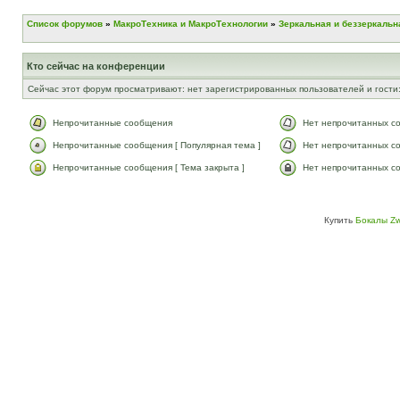
Список форумов
»
МакроТехника и МакроТехнологии
»
Зеркальная и беззеркальн
Кто сейчас на конференции
Сейчас этот форум просматривают: нет зарегистрированных пользователей и гости:
Непрочитанные сообщения
Нет непрочитанных с
Непрочитанные сообщения [ Популярная тема ]
Нет непрочитанных со
Непрочитанные сообщения [ Тема закрыта ]
Нет непрочитанных со
Купить
Бокалы Zw