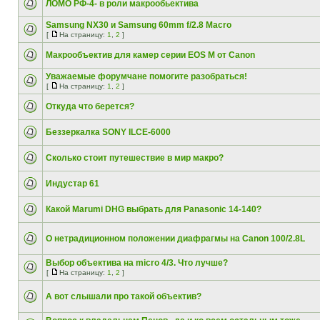
ЛОМО РФ-4- в роли макрообьектива
Samsung NX30 и Samsung 60mm f/2.8 Macro
[
На страницу:
1
,
2
]
Макрообъектив для камер серии EOS M от Canon
Уважаемые форумчане помогите разобраться!
[
На страницу:
1
,
2
]
Откуда что берется?
Беззеркалка SONY ILCE-6000
Сколько стоит путешествие в мир макро?
Индустар 61
Какой Marumi DHG выбрать для Panasonic 14-140?
О нетрадиционном положении диафрагмы на Canon 100/2.8L
Выбор объектива на micro 4/3. Что лучше?
[
На страницу:
1
,
2
]
А вот слышали про такой объектив?