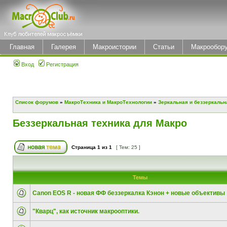
Главная
Галерея
Макроистории
Статьи
Макрообор
Вход
Регистрация
Список форумов
»
МакроТехника и МакроТехнологии
»
Зеркальная и беззеркальн
Беззеркальная техника для Макро
Страница
1
из
1
[ Тем: 25 ]
Темы
Canon EOS R - новая ФФ беззеркалка Кэнон + новые объективы
"Кварц", как источник макрооптики.