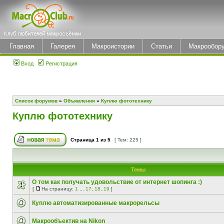
Главная
Галерея
Макроистории
Статьи
Макрообор
Вход
Регистрация
Список форумов
»
Объявления
»
Куплю фототехнику
Куплю фототехнику
Страница
1
из
5
[ Тем: 225 ]
Темы
О том как получать удовольствие от интернет шопинга :)
[
На страницу:
1
...
17
,
18
,
19
]
Куплю автоматизированные макрорельсы
Макрообъектив на Nikon