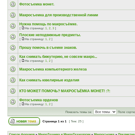
Фотосъемка монет.
Макросъемка для производственной линии
Нужна помощь по макросъёмке.
[
На страницу:
1
,
2
,
3
]
Плоские неподвижные предметы.
[
На страницу:
1
,
2
]
Прошу помочь в съемке знаков.
Как снимать бижутерию, не совсем макро...
[
На страницу:
1
,
2
]
Макросъемка компьютерного железа
Как снимать ювелирные изделия
КТО МОЖЕТ ПОМОЧЬ? МАКРОСЪЁМКА МОНЕТ! :?:
Фотосъемка орденов
[
На страницу:
1
,
2
]
Показать темы за:
Поле сорти
Страница
1
из
1
[ Тем: 25 ]
Список форумов
»
МакроТехника и МакроТехнологии
»
Макросъемка
»
Предметна