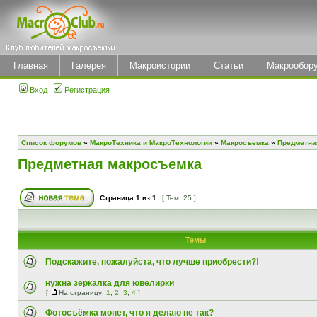
Главная
Галерея
Макроистории
Статьи
Макрообор
Вход
Регистрация
Список форумов
»
МакроТехника и МакроТехнологии
»
Макросъемка
»
Предметна
Предметная макросъемка
Страница
1
из
1
[ Тем: 25 ]
Темы
Подскажите, пожалуйста, что лучше приобрести?!
нужна зеркалка для ювелирки
[
На страницу:
1
,
2
,
3
,
4
]
Фотосъёмка монет, что я делаю не так?