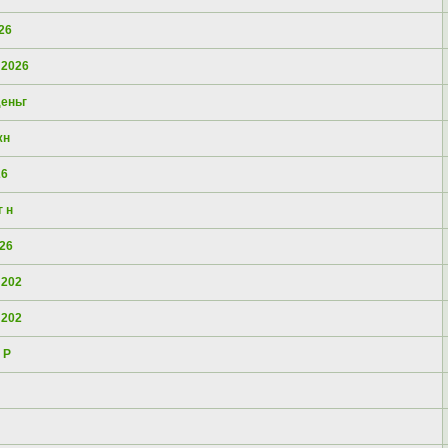
26
 2026
еньг
жн
26
 н
26
 202
 202
 Р