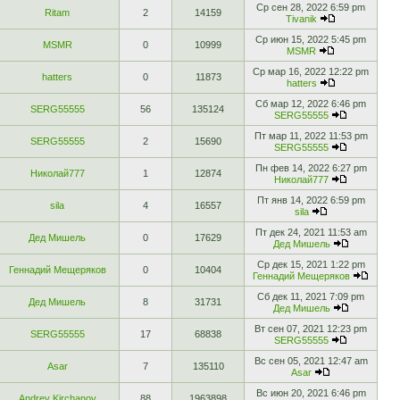
Ср сен 28, 2022 6:59 pm
Ritam
2
14159
Tivanik
Ср июн 15, 2022 5:45 pm
MSMR
0
10999
MSMR
Ср мар 16, 2022 12:22 pm
hatters
0
11873
hatters
Сб мар 12, 2022 6:46 pm
SERG55555
56
135124
SERG55555
Пт мар 11, 2022 11:53 pm
SERG55555
2
15690
SERG55555
Пн фев 14, 2022 6:27 pm
Николай777
1
12874
Николай777
Пт янв 14, 2022 6:59 pm
sila
4
16557
sila
Пт дек 24, 2021 11:53 am
Дед Мишель
0
17629
Дед Мишель
Ср дек 15, 2021 1:22 pm
Геннадий Мещеряков
0
10404
Геннадий Мещеряков
Сб дек 11, 2021 7:09 pm
Дед Мишель
8
31731
Дед Мишель
Вт сен 07, 2021 12:23 pm
SERG55555
17
68838
SERG55555
Вс сен 05, 2021 12:47 am
Asar
7
135110
Asar
Вс июн 20, 2021 6:46 pm
Andrey Kirchanov
88
1963898