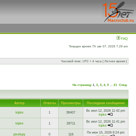
FAQ
Текущее время: Пт авг 07, 2026 7:29 am
Часовой пояс: UTC + 4 часа [ Летнее время ]
На страницу
1
,
2
,
3
,
4
,
5
...
21
След.
Автор
Ответы
Просмотры
Последнее сообщение
Вс июл 12, 2026 11:42 pm
kipke
1
38407
kipke
Вс июл 12, 2026 11:41 pm
kipke
1
28711
kipke
Пн июн 15, 2026 8:24 pm
pixelspy
0
116