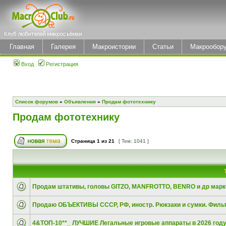
Главная
Галерея
Макроистории
Статьи
Макрообор
Вход
Регистрация
Список форумов
»
Объявления
»
Продам фототехнику
Продам фототехнику
Страница
1
из
21
[ Тем: 1041 ]
Продам штативы, головы GITZO, MANFROTTO, BENRO и др марк
Продаю ОБЪЕКТИВЫ СССР, РФ, иностр. Рюкзаки и сумки. Филь
4&ТОП-10**‗ ЛУЧШИЕ Легальные игровые аппараты в 2026 году