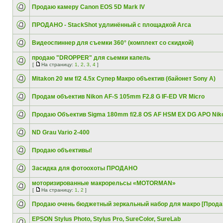
Продаю камеру Canon EOS 5D Mark IV
ПРОДАНО - StackShot удлинённый с площадкой Arca
Видеоспиннер для съемки 360° (комплект со скидкой)
продаю "DROPPER" для сьемки капель
[
На страницу:
1
,
2
,
3
,
4
]
Mitakon 20 мм f/2 4.5x Супер Макро объектив (байонет Sony A)
Продам объектив Nikon AF-S 105mm F2.8 G IF-ED VR Micro
Продаю Объектив Sigma 180mm f/2.8 OS AF HSM EX DG APO Nik
ND Grau Vario 2-400
Продаю объективы!
Засидка для фотоохоты ПРОДАНО
моторизированные макрорельсы «MOTORMAN»
[
На страницу:
1
,
2
]
Продаю очень бюджетный зеркальный набор для макро [Прода
EPSON Stylus Photo, Stylus Pro, SureColor, SureLab