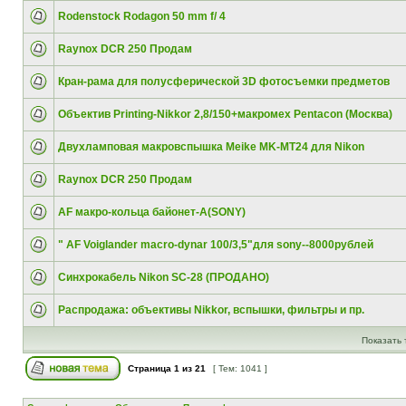
Rodenstock Rodagon 50 mm f/ 4
Raynox DCR 250 Продам
Кран-рама для полусферической 3D фотосъемки предметов
Объектив Printing-Nikkor 2,8/150+макромех Pentacon (Москва)
Двухламповая макровспышка Meike MK-MT24 для Nikon
Raynox DCR 250 Продам
AF макро-кольца байонет-А(SONY)
" AF Voiglander macro-dynar 100/3,5"для sony--8000рублей
Синхрокабель Nikon SC-28 (ПРОДАНО)
Распродажа: объективы Nikkor, вспышки, фильтры и пр.
Показать 
Страница
1
из
21
[ Тем: 1041 ]