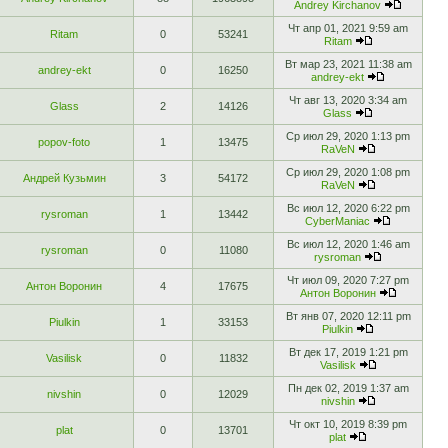
Andrey Kirchanov
Чт апр 01, 2021 9:59 am
Ritam
0
53241
Ritam
Вт мар 23, 2021 11:38 am
andrey-ekt
0
16250
andrey-ekt
Чт авг 13, 2020 3:34 am
Glass
2
14126
Glass
Ср июл 29, 2020 1:13 pm
popov-foto
1
13475
RaVeN
Ср июл 29, 2020 1:08 pm
Андрей Кузьмин
3
54172
RaVeN
Вс июл 12, 2020 6:22 pm
rysroman
1
13442
CyberManiac
Вс июл 12, 2020 1:46 am
rysroman
0
11080
rysroman
Чт июл 09, 2020 7:27 pm
Антон Воронин
4
17675
Антон Воронин
Вт янв 07, 2020 12:11 pm
Piulkin
1
33153
Piulkin
Вт дек 17, 2019 1:21 pm
Vasilisk
0
11832
Vasilisk
Пн дек 02, 2019 1:37 am
nivshin
0
12029
nivshin
Чт окт 10, 2019 8:39 pm
plat
0
13701
plat