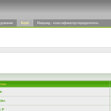
удование
Клуб
Макроид - классификатор-определитель
Темы
и.
тры.
: Р