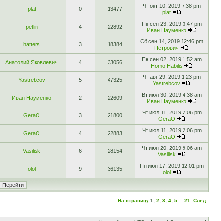
Чт окт 10, 2019 7:38 pm
plat
0
13477
plat
Пн сен 23, 2019 3:47 pm
petlin
4
22892
Иван Науменко
Сб сен 14, 2019 12:46 pm
hatters
3
18384
Петрович
Пн сен 02, 2019 1:52 am
Анатолий Яковлевич
4
33056
Homo Habilis
Чт авг 29, 2019 1:23 pm
Yastrebcov
5
47325
Yastrebcov
Вт июл 30, 2019 4:38 am
Иван Науменко
2
22609
Иван Науменко
Чт июл 11, 2019 2:06 pm
GeraO
3
21800
GeraO
Чт июл 11, 2019 2:06 pm
GeraO
4
22883
GeraO
Чт июн 20, 2019 9:06 am
Vasilisk
6
28154
Vasilisk
Пн июн 17, 2019 12:01 pm
olol
9
36135
olol
На страницу
1
,
2
,
3
,
4
,
5
...
21
След.