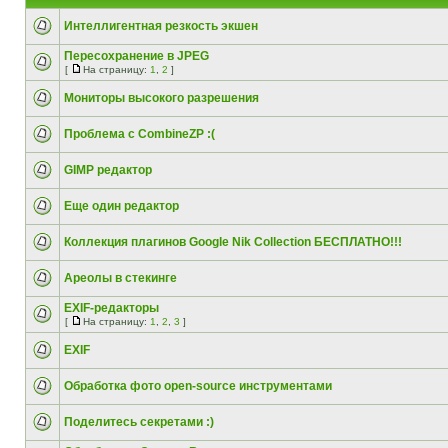
Интеллигентная резкость экшен
Пересохранение в JPEG
[
На страницу:
1
,
2
]
Мониторы высокого разрешения
Проблема с CombineZP :(
GIMP редактор
Еще один редактор
Коллекция плагинов Google Nik Collection БЕСПЛАТНО!!!
Ареолы в стекинге
EXIF-редакторы
[
На страницу:
1
,
2
,
3
]
EXIF
Обработка фото open-source инструментами
Поделитесь секретами :)