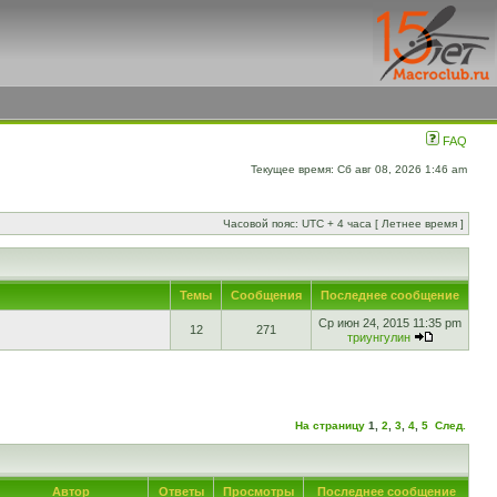
FAQ
Текущее время: Сб авг 08, 2026 1:46 am
Часовой пояс: UTC + 4 часа [ Летнее время ]
Темы
Сообщения
Последнее сообщение
Ср июн 24, 2015 11:35 pm
12
271
триунгулин
На страницу
1
,
2
,
3
,
4
,
5
След.
Автор
Ответы
Просмотры
Последнее сообщение