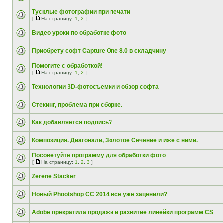
Тусклые фотографии при печати
[
На страницу:
1
,
2
]
Видео уроки по обработке фото
Приобрету софт Capture One 8.0 в складчину
Помогите с обработкой!
[
На страницу:
1
,
2
]
Технологии 3D-фотосъемки и обзор софта
Стекинг, проблема при сборке.
Как добавляется подпись?
Композиция. Диагонали, Золотое Сечение и иже с ними.
Посоветуйте программу для обработки фото
[
На страницу:
1
,
2
,
3
]
Zerene Stacker
Новый Phootshop CC 2014 все уже заценили?
Adobe прекратила продажи и развитие линейки программ CS