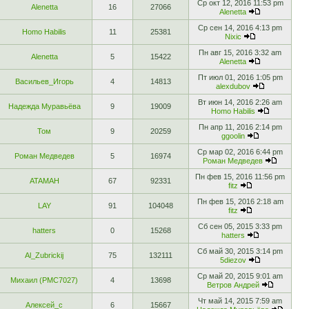
Ср окт 12, 2016 11:53 pm
Alenetta
16
27066
Alenetta
Ср сен 14, 2016 4:13 pm
Homo Habilis
11
25381
Nixic
Пн авг 15, 2016 3:32 am
Alenetta
5
15422
Alenetta
Пт июл 01, 2016 1:05 pm
Васильев_Игорь
4
14813
alexdubov
Вт июн 14, 2016 2:26 am
Надежда Муравьёва
9
19009
Homo Habilis
Пн апр 11, 2016 2:14 pm
Том
9
20259
ggoolin
Ср мар 02, 2016 6:44 pm
Роман Медведев
5
16974
Роман Медведев
Пн фев 15, 2016 11:56 pm
ATAMAH
67
92331
fitz
Пн фев 15, 2016 2:18 am
LAY
91
104048
fitz
Сб сен 05, 2015 3:33 pm
hatters
0
15268
hatters
Сб май 30, 2015 3:14 pm
Al_Zubrickij
75
132111
5diezov
Ср май 20, 2015 9:01 am
Михаил (РМС7027)
4
13698
Ветров Андрей
Чт май 14, 2015 7:59 am
Алексей_с
6
15667