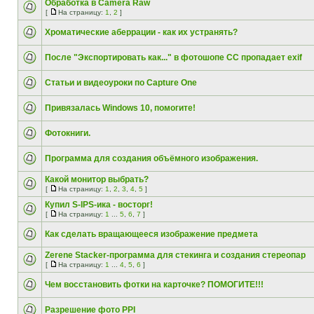
Обработка в Camera Raw
[
На страницу:
1
,
2
]
Хроматические аберрации - как их устранять?
После "Экспортировать как..." в фотошопе СС пропадает exif
Статьи и видеоуроки по Capture One
Привязалась Windows 10, помогите!
Фотокниги.
Программа для создания объёмного изображения.
Какой монитор выбрать?
[
На страницу:
1
,
2
,
3
,
4
,
5
]
Купил S-IPS-ика - восторг!
[
На страницу:
1
...
5
,
6
,
7
]
Как сделать вращающееся изображение предмета
Zerene Stacker-программа для стекинга и создания стереопар
[
На страницу:
1
...
4
,
5
,
6
]
Чем восстановить фотки на карточке? ПОМОГИТЕ!!!
Разрешение фото PPI