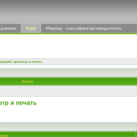
удование
Клуб
Макроид - классификатор-определитель
графий, просмотр и печать
Форум
тр и печать
Темы