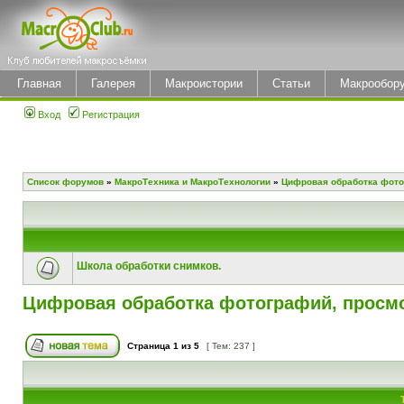
Главная
Галерея
Макроистории
Статьи
Макрообор
Вход
Регистрация
Список форумов
»
МакроТехника и МакроТехнологии
»
Цифровая обработка фото
Школа обработки снимков.
Цифровая обработка фотографий, просмо
Страница
1
из
5
[ Тем: 237 ]