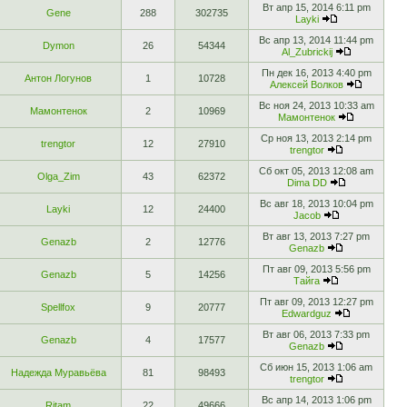
Вт апр 15, 2014 6:11 pm
Gene
288
302735
Layki
Вс апр 13, 2014 11:44 pm
Dymon
26
54344
Al_Zubrickij
Пн дек 16, 2013 4:40 pm
Антон Логунов
1
10728
Алексей Волков
Вс ноя 24, 2013 10:33 am
Мамонтенок
2
10969
Мамонтенок
Ср ноя 13, 2013 2:14 pm
trengtor
12
27910
trengtor
Сб окт 05, 2013 12:08 am
Olga_Zim
43
62372
Dima DD
Вс авг 18, 2013 10:04 pm
Layki
12
24400
Jacob
Вт авг 13, 2013 7:27 pm
Genazb
2
12776
Genazb
Пт авг 09, 2013 5:56 pm
Genazb
5
14256
Тайга
Пт авг 09, 2013 12:27 pm
Spellfox
9
20777
Edwardguz
Вт авг 06, 2013 7:33 pm
Genazb
4
17577
Genazb
Сб июн 15, 2013 1:06 am
Надежда Муравьёва
81
98493
trengtor
Вс апр 14, 2013 1:06 pm
Ritam
22
49666