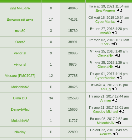
Пн мар 29, 2021 11:54 am
Дед Мишель
0
40845
Дед Мишель
Сб май 18, 2019 10:34 am
Дождливый день
17
74181
CyberManiac
Вт ноя 27, 2018 4:20 pm
mva80
3
15730
mva80
Пт фев 02, 2018 11:39 am
Олег2
0
38991
Олег2
Чт янв 25, 2018 1:40 am
viktor sl
9
20995
OlenkaNik
Чт янв 25, 2018 1:39 am
viktor sl
1
9975
OlenkaNik
Пт дек 01, 2017 4:14 pm
Михаил (РМС7027)
12
27765
CyberManiac
Чт май 04, 2017 8:15 pm
MelechinAV
11
38425
saul_g
Пт апр 21, 2017 12:44 am
Dima DD
34
125593
Ariman
Пт апр 21, 2017 12:01 am
DengybVlad
1
15666
Gnedov Michael
Вс янв 08, 2017 2:52 am
MelechinAV
1
11727
MelechinAV
Сб окт 22, 2016 1:49 am
Nikolay
11
22890
Alenetta