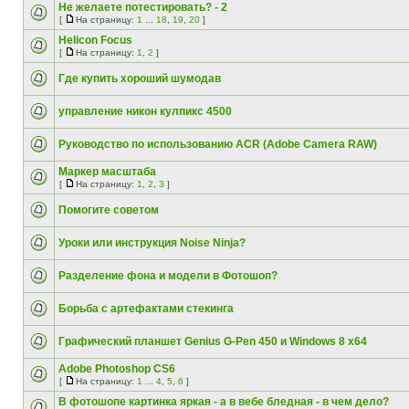
Не желаете потестировать? - 2
[
На страницу:
1
...
18
,
19
,
20
]
Helicon Focus
[
На страницу:
1
,
2
]
Где купить хороший шумодав
управление никон кулпикс 4500
Руководство по использованию ACR (Adobe Camera RAW)
Маркер масштаба
[
На страницу:
1
,
2
,
3
]
Помогите советом
Уроки или инструкция Noise Ninja?
Разделение фона и модели в Фотошоп?
Борьба с артефактами стекинга
Графический планшет Genius G-Pen 450 и Windows 8 х64
Adobe Photoshop CS6
[
На страницу:
1
...
4
,
5
,
6
]
В фотошопе картинка яркая - а в вебе бледная - в чем дело?