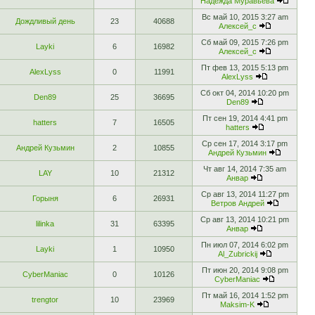
Надежда Муравьёва
Вс май 10, 2015 3:27 am
Дождливый день
23
40688
Алексей_с
Сб май 09, 2015 7:26 pm
Layki
6
16982
Алексей_с
Пт фев 13, 2015 5:13 pm
AlexLyss
0
11991
AlexLyss
Сб окт 04, 2014 10:20 pm
Den89
25
36695
Den89
Пт сен 19, 2014 4:41 pm
hatters
7
16505
hatters
Ср сен 17, 2014 3:17 pm
Андрей Кузьмин
2
10855
Андрей Кузьмин
Чт авг 14, 2014 7:35 am
LAY
10
21312
Анвар
Ср авг 13, 2014 11:27 pm
Горыня
6
26931
Ветров Андрей
Ср авг 13, 2014 10:21 pm
lilinka
31
63395
Анвар
Пн июл 07, 2014 6:02 pm
Layki
1
10950
Al_Zubrickij
Пт июн 20, 2014 9:08 pm
CyberManiac
0
10126
CyberManiac
Пт май 16, 2014 1:52 pm
trengtor
10
23969
Maksim-K