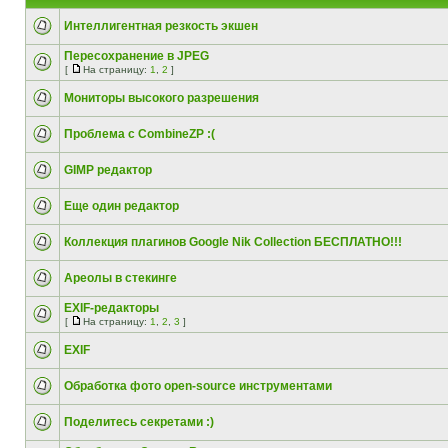
Интеллигентная резкость экшен
Пересохранение в JPEG
[
На страницу:
1
,
2
]
Мониторы высокого разрешения
Проблема с CombineZP :(
GIMP редактор
Еще один редактор
Коллекция плагинов Google Nik Collection БЕСПЛАТНО!!!
Ареолы в стекинге
EXIF-редакторы
[
На страницу:
1
,
2
,
3
]
EXIF
Обработка фото open-source инструментами
Поделитесь секретами :)