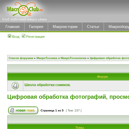
Главная
Галерея
Макроистории
Статьи
Макрообор
Вход
Регистрация
Список форумов
»
МакроТехника и МакроТехнологии
»
Цифровая обработка фото
Форум
Школа обработки снимков.
Цифровая обработка фотографий, просмо
Страница
1
из
5
[ Тем: 237 ]
Темы