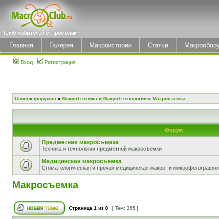
Главная
Галерея
Макроистории
Статьи
Макрообор
Вход
Регистрация
Список форумов
»
МакроТехника и МакроТехнологии
»
Макросъемка
Форум
Предметная макросъемка
Техника и технологии предметной макросъемки
Медицинская макросъемка
Стоматологическая и прочая медицинская макро- и микрофотография
Макросъемка
Страница
1
из
8
[ Тем: 365 ]