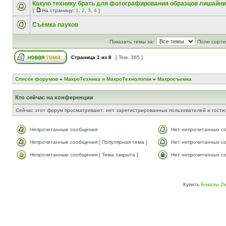
Какую технику брать для фотографирования образцов лишайни
[
На страницу:
1
,
2
,
3
,
4
]
Съёмка пауков
Показать темы за:
Поле сорти
Страница
1
из
8
[ Тем: 365 ]
Список форумов
»
МакроТехника и МакроТехнологии
»
Макросъемка
Кто сейчас на конференции
Сейчас этот форум просматривают: нет зарегистрированных пользователей и гости:
Непрочитанные сообщения
Нет непрочитанных с
Непрочитанные сообщения [ Популярная тема ]
Нет непрочитанных со
Непрочитанные сообщения [ Тема закрыта ]
Нет непрочитанных со
Купить
Бокалы Zw