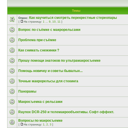
Темы
Как научиться смотреть перекрестные стереопары
Опрос:
[
На страницу:
1
...
9
,
10
,
11
]
Вопрос по съёмке с макрорельсами
Проблема при съёмке
Как снимать снежинки ?
Прошу помощи знатоков по ультрамакросъемке
Помощь новичку и советы бывалых...
Точные макрорельсы для стекинга
Панорамы
Макросъемка с рельсами
Raynox DCR-250 и телемакрообъективы. Софт-эффект.
Вопросы по макросъемке
[
На страницу:
1
,
2
,
3
]