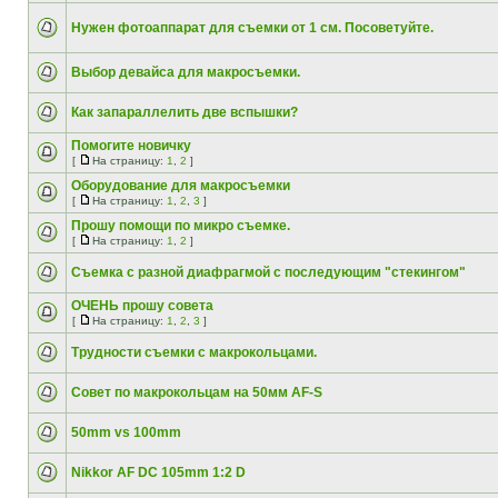
Нужен фотоаппарат для съемки от 1 см. Посоветуйте.
Выбор девайса для макросъемки.
Как запараллелить две вспышки?
Помогите новичку
[
На страницу:
1
,
2
]
Оборудование для макросъемки
[
На страницу:
1
,
2
,
3
]
Прошу помощи по микро съемке.
[
На страницу:
1
,
2
]
Съемка с разной диафрагмой с последующим "стекингом"
ОЧЕНЬ прошу совета
[
На страницу:
1
,
2
,
3
]
Трудности съемки с макрокольцами.
Совет по макрокольцам на 50мм AF-S
50mm vs 100mm
Nikkor AF DC 105mm 1:2 D