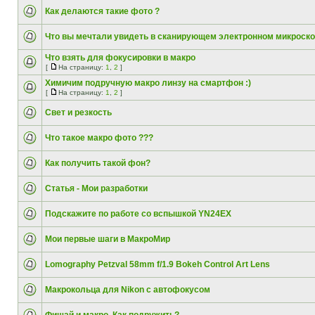
Как делаются такие фото ?
Что вы мечтали увидеть в сканирующем электронном микроск
Что взять для фокусировки в макро
[
На страницу:
1
,
2
]
Химичим подручную макро линзу на смартфон :)
[
На страницу:
1
,
2
]
Свет и резкость
Что такое макро фото ???
Как получить такой фон?
Статья - Мои разработки
Подскажите по работе со вспышкой YN24EX
Мои первые шаги в МакроМир
Lomography Petzval 58mm f/1.9 Bokeh Control Art Lens
Макрокольца для Nikon с автофокусом