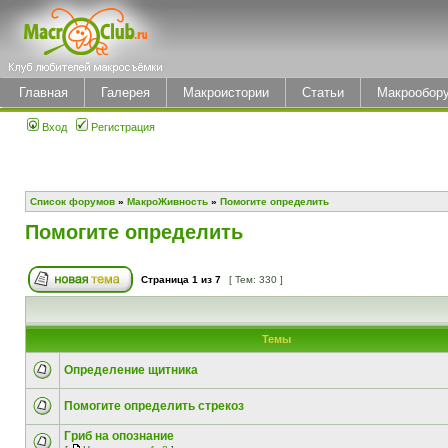
Главная
Галерея
Макроистории
Статьи
Макрообор
Вход
Регистрация
Список форумов
»
МакроЖивность
»
Помогите определить
Помогите определить
Страница
1
из
7
[ Тем: 330 ]
Темы
Определение щитника
Помогите определить стрекоз
Гриб на опознание