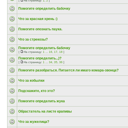
[
На страницу:
1
,
2
]
Помогите определить бабочку
Что за красная хрень :)
Помогите опознать паука.
Что за стрекозы?
Помогите определить бабочку
[
На страницу:
1
...
16
,
17
,
18
]
Помогите определить...)?
[
На страницу:
1
...
34
,
35
,
36
]
Помогите разобраться. Питается ли имаго комара-звонца?
Что за кобылки
Подскажите, кто это?
Помогите определить жука
Обрастатель на листе крапивы
Что за жужелица?