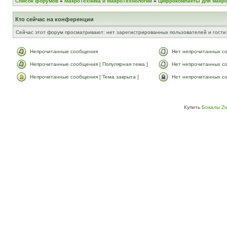
Список форумов
»
МакроТехника и МакроТехнологии
»
Цифрокомпакты для макр
Кто сейчас на конференции
Сейчас этот форум просматривают: нет зарегистрированных пользователей и гости:
Непрочитанные сообщения
Нет непрочитанных с
Непрочитанные сообщения [ Популярная тема ]
Нет непрочитанных со
Непрочитанные сообщения [ Тема закрыта ]
Нет непрочитанных со
Купить
Бокалы Zw