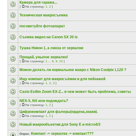
Камера для гаража...
[
На страницу:
1
,
2
]
Техническая макросъемка
посоветуйте фотоапарат
Съемка видео на Canon SX 30 is
Тушка Никон 1, а линза от зеркалки
Прощай, унылое зеркалко!
[
На страницу:
1
...
8
,
9
,
10
]
Можно делать ли нормальное макро с Nikon Coolpix L120 ?
Ищу компакт для макросъёмки и для пейзажей
[
На страницу:
1
,
2
,
3
]
Casio Exilim Zoom EX-Z... в чем может быть проблема, советы
NEX-5, NX или подождать?
[
На страницу:
1
,
2
]
Цифрокомпакт для фалеры(ордена,знаки).
[
На страницу:
1
,
2
]
Новый макрообъектив для Sony E и micro4/3
Компакт -> зеркалка -> компакт???
Опрос: