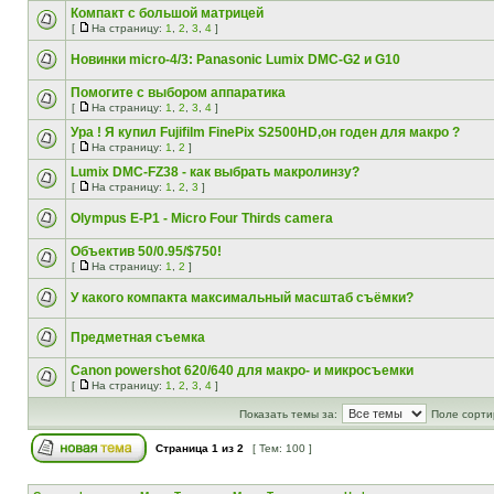
Компакт с большой матрицей
[
На страницу:
1
,
2
,
3
,
4
]
Новинки micro-4/3: Panasonic Lumix DMC-G2 и G10
Помогите с выбором аппаратика
[
На страницу:
1
,
2
,
3
,
4
]
Ура ! Я купил Fujifilm FinePix S2500HD,он годен для макро ?
[
На страницу:
1
,
2
]
Lumix DMC-FZ38 - как выбрать макролинзу?
[
На страницу:
1
,
2
,
3
]
Olympus E-P1 - Micro Four Thirds camera
Объектив 50/0.95/$750!
[
На страницу:
1
,
2
]
У какого компакта максимальный масштаб съёмки?
Предметная съемка
Canon powershot 620/640 для макро- и микросъемки
[
На страницу:
1
,
2
,
3
,
4
]
Показать темы за:
Поле сорти
Страница
1
из
2
[ Тем: 100 ]