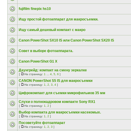
fujifilm finepix hs10
Ищу простой фотоаппарат для макросъемки.
Ищу самый дешевый компакт с макро
Canon PowerShot SX10 IS или Canon PowerShot SX20 IS
Совет в выборе фотоаппарата.
Canon PowerShot G1 X
Даунгрейд: компакт на смену зеркалке
[
На страницу:
1
...
4
,
5
,
6
]
CANON PowerShot S5 IS для макросъемки
[
На страницу:
1
,
2
,
3
,
4
]
Цифрокомпакт для съемки микрофильмов 35 мм
Слухи о полнокадровом компакте Sony RX1
[
На страницу:
1
,
2
]
Выбор компакта для макросъемки насекомых.
[
На страницу:
1
,
2
]
Посоветуйте фотоаппарат
[
На страницу:
1
,
2
,
3
]