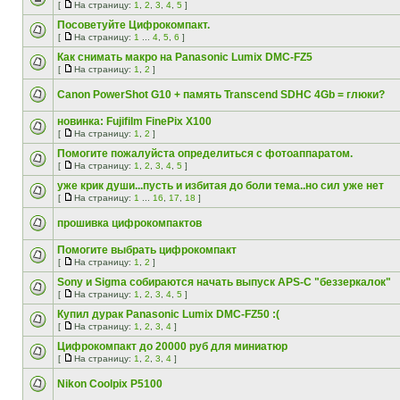
[
На страницу:
1
,
2
,
3
,
4
,
5
]
Посоветуйте Цифрокомпакт.
[
На страницу:
1
...
4
,
5
,
6
]
Как снимать макро на Panasonic Lumix DMC-FZ5
[
На страницу:
1
,
2
]
Canon PowerShot G10 + память Transcend SDHC 4Gb = глюки?
новинка: Fujifilm FinePix X100
[
На страницу:
1
,
2
]
Помогите пожалуйста определиться с фотоаппаратом.
[
На страницу:
1
,
2
,
3
,
4
,
5
]
уже крик души...пусть и избитая до боли тема..но сил уже нет
[
На страницу:
1
...
16
,
17
,
18
]
прошивка цифрокомпактов
Помогите выбрать цифрокомпакт
[
На страницу:
1
,
2
]
Sony и Sigma собираются начать выпуск APS-C "беззеркалок"
[
На страницу:
1
,
2
,
3
,
4
,
5
]
Купил дурак Panasonic Lumix DMC-FZ50 :(
[
На страницу:
1
,
2
,
3
,
4
]
Цифрокомпакт до 20000 руб для миниатюр
[
На страницу:
1
,
2
,
3
,
4
]
Nikon Coolpix P5100