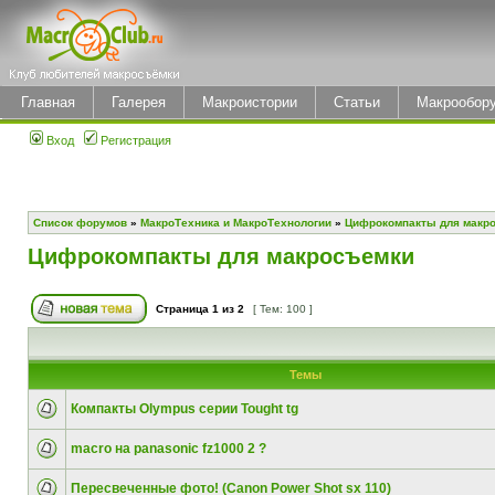
Главная
Галерея
Макроистории
Статьи
Макрообор
Вход
Регистрация
Список форумов
»
МакроТехника и МакроТехнологии
»
Цифрокомпакты для макр
Цифрокомпакты для макросъемки
Страница
1
из
2
[ Тем: 100 ]
Темы
Компакты Olympus серии Tought tg
macro на panasonic fz1000 2 ?
Пересвеченные фото! (Canon Power Shot sx 110)