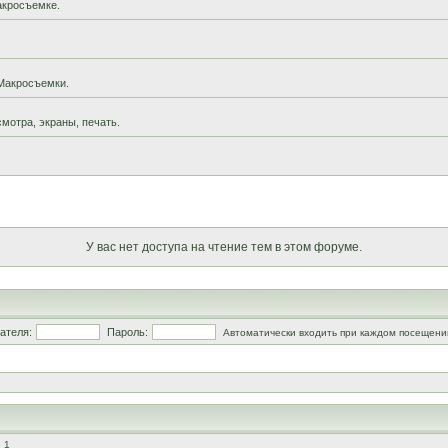
акросъемке.
Макросъемки.
мотра, экраны, печать.
У вас нет доступа на чтение тем в этом форуме.
ателя:
Пароль:
Автоматически входить при каждом посещени
 1