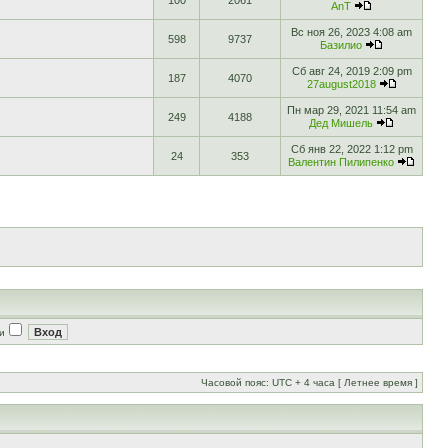
100
2061
AnT
Вс ноя 26, 2023 4:08 am
598
9737
Базилио
Сб авг 24, 2019 2:09 pm
187
4070
27august2018
Пн мар 29, 2021 11:54 am
249
4188
Дед Мишель
Сб янв 22, 2022 1:12 pm
24
353
Валентин Пилипенко
и
Часовой пояс: UTC + 4 часа [ Летнее время ]