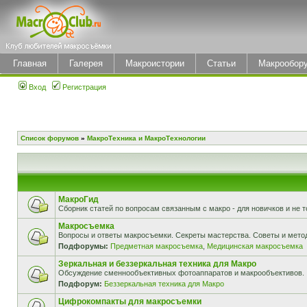
Главная
Галерея
Макроистории
Статьи
Макрообор
Вход
Регистрация
Список форумов
»
МакроТехника и МакроТехнологии
МакроГид
Сборник статей по вопросам связанным с макро - для новичков и не т
Макросъемка
Вопросы и ответы макросъемки. Секреты мастерства. Советы и мето
Подфорумы:
Предметная макросъемка
,
Медицинская макросъемка
Зеркальная и беззеркальная техника для Макро
Обсуждение сменнообъективных фотоаппаратов и макрообъективов.
Подфорум:
Беззеркальная техника для Макро
Цифрокомпакты для макросъемки