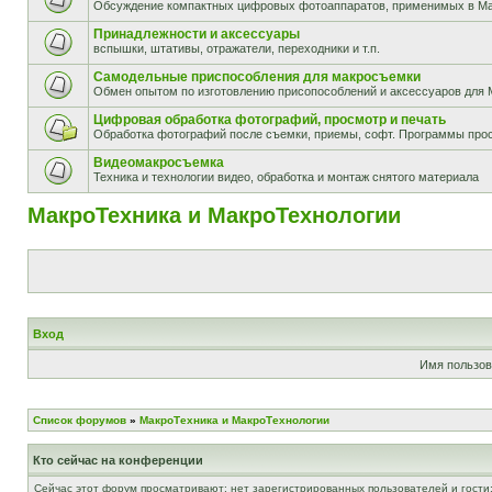
Обсуждение компактных цифровых фотоаппаратов, применимых в М
Принадлежности и аксессуары
вспышки, штативы, отражатели, переходники и т.п.
Самодельные приспособления для макросъемки
Обмен опытом по изготовлению присопособлений и аксессуаров для 
Цифровая обработка фотографий, просмотр и печать
Обработка фотографий после съемки, приемы, софт. Программы прос
Видеомакросъемка
Техника и технологии видео, обработка и монтаж снятого материала
МакроТехника и МакроТехнологии
Вход
Имя пользов
Список форумов
»
МакроТехника и МакроТехнологии
Кто сейчас на конференции
Сейчас этот форум просматривают: нет зарегистрированных пользователей и гости: