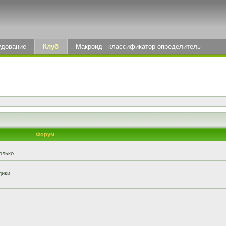
удование
Клуб
Макроид - классификатор-определитель
Форум
олько
дики.