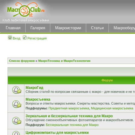
Главная
Галерея
Макроистории
Статьи
Макрообор
Вход
Регистрация
Список форумов
»
МакроТехника и МакроТехнологии
Форум
МакроГид
Сборник статей по вопросам связанным с макро - для новичков и не т
Макросъемка
Вопросы и ответы макросъемки. Секреты мастерства. Советы и мето
Подфорумы:
Предметная макросъемка
,
Медицинская макросъемка
Зеркальная и беззеркальная техника для Макро
Обсуждение сменнообъективных фотоаппаратов и макрообъективов.
Подфорум:
Беззеркальная техника для Макро
Цифрокомпакты для макросъемки