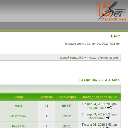
FAQ
Текущее время: Сб авг 08, 2026 7:23 pm
Часовой пояс: UTC + 4 часа [ Летнее время ]
На страницу
1
,
2
,
3
,
4
След.
Автор
Ответы
Просмотры
Последнее сообщение
Сб авг 24, 2019 2:09 pm
макс
21
193747
27august2018
Вт апр 09, 2019 3:38 pm
MelechinAV
4
19172
MelechinAV
Пн апр 01, 2019 1:53 pm
Pilot1979
1
10331