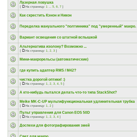
Лазерная ловушка
[
На страницу:
1
...
5
,
6
,
7
]
Как скрестить Кэнон и Никон
Переделка мануального "полтинника" под "умеренный" макро.
Вариант освещения со штатной вспышкой
Альтернатива изолону? Возможно ...
[
На страницу:
1
,
2
,
3
]
Мини-макрорельсы (автоматические)
где купить адаптер RMS / M42?
чистка дорогой оптики! :)
[
На страницу:
1
,
2
,
3
,
4
,
5
]
А кто-нибудь пытался делать что-то типа StackShot?
Meike MK-C-UP мультифункциональная удлинительная трубка
[
На страницу:
1
,
2
]
Пульт управления для Canon EOS 50D
[
На страницу:
1
,
2
,
3
,
4
]
Доспехи для фотографирования змей
Свет для макро