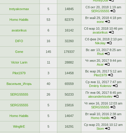
HoneyDoll
Сб окт 20, 2018 1:19 am
tretyakovmax
5
14845
SERG55555
Вт май 29, 2018 4:18 pm
Homo Habilis
53
82379
eone
Сб мар 10, 2018 10:46 pm
avatorikus
6
16142
avatorikus
Сб фев 24, 2018 2:10 pm
DIFO
16
32260
Nikolay
Вс авг 13, 2017 8:25 am
Gene
145
179337
Rtuti
Чт июл 20, 2017 9:44 pm
Victor Larin
11
28882
Asar
Вс мар 26, 2017 5:12 am
Pilot1979
3
14458
Pilot1979
Ср янв 11, 2017 7:47 pm
Васильев_Игорь
40
65559
Dmitriy Kolenov
Пт янв 06, 2017 8:45 pm
SERG55555
26
50233
alexanderkiselev
Чт июн 16, 2016 12:03 am
SERG55555
5
15816
SERG55555
Вт май 10, 2016 2:38 am
Homo Habilis
5
14647
Homo Habilis
Ср мар 23, 2016 10:12 am
WingfirE
5
16291
Stom