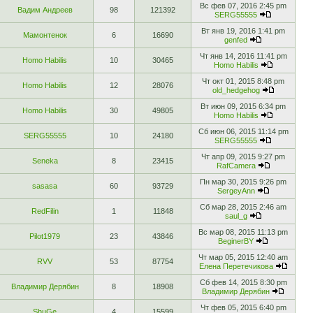
Вс фев 07, 2016 2:45 pm
Вадим Андреев
98
121392
SERG55555
Вт янв 19, 2016 1:41 pm
Мамонтенок
6
16690
genfed
Чт янв 14, 2016 11:41 pm
Homo Habilis
10
30465
Homo Habilis
Чт окт 01, 2015 8:48 pm
Homo Habilis
12
28076
old_hedgehog
Вт июн 09, 2015 6:34 pm
Homo Habilis
30
49805
Homo Habilis
Сб июн 06, 2015 11:14 pm
SERG55555
10
24180
SERG55555
Чт апр 09, 2015 9:27 pm
Seneka
8
23415
RafCamera
Пн мар 30, 2015 9:26 pm
sasasa
60
93729
SergeyAnn
Сб мар 28, 2015 2:46 am
RedFilin
1
11848
saul_g
Вс мар 08, 2015 11:13 pm
Pilot1979
23
43846
BeginerBY
Чт мар 05, 2015 12:40 am
RVV
53
87754
Елена Перетечикова
Сб фев 14, 2015 8:30 pm
Владимир Дерябин
8
18908
Владимир Дерябин
Чт фев 05, 2015 6:40 pm
ShuGe
4
15599