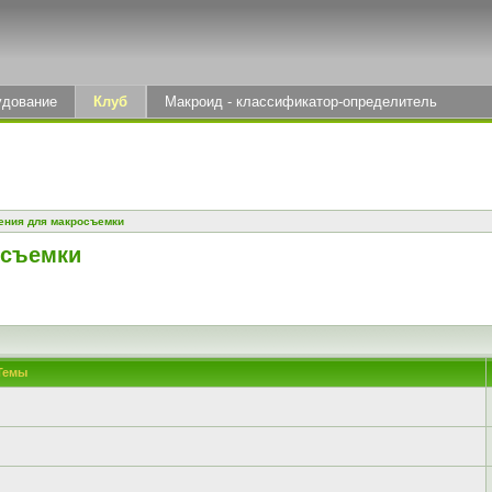
удование
Клуб
Макроид - классификатор-определитель
ения для макросъемки
осъемки
Темы