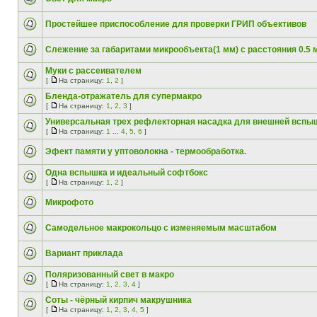
Простейшее приспособление для проверки ГРИП объективов
Слежение за габаритами микрообъекта(1 мм) с расстояния 0.5 
Муки с рассеивателем
[
На страницу:
1
,
2
]
Бленда-отражатель для супермакро
[
На страницу:
1
,
2
,
3
]
Универсальная трех рефлекторная насадка для внешней вспы
[
На страницу:
1
...
4
,
5
,
6
]
Эфект памяти у уптоволокна - термообработка.
Одна вспышка и идеальный софтбокс
[
На страницу:
1
,
2
]
Микрофото
Самодельное макрокольцо с изменяемым масштабом
Вариант приклада
Поляризованный свет в макро
[
На страницу:
1
,
2
,
3
,
4
]
Соты - чёрный кирпич макрушника
[
На страницу:
1
,
2
,
3
,
4
,
5
]