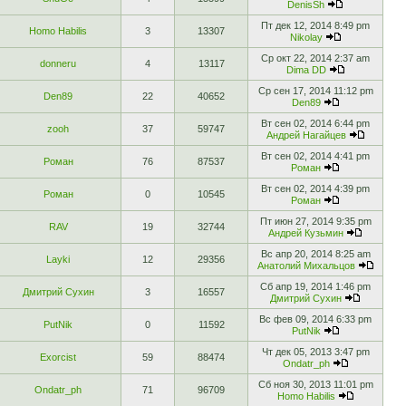
DenisSh
Пт дек 12, 2014 8:49 pm
Homo Habilis
3
13307
Nikolay
Ср окт 22, 2014 2:37 am
donneru
4
13117
Dima DD
Ср сен 17, 2014 11:12 pm
Den89
22
40652
Den89
Вт сен 02, 2014 6:44 pm
zooh
37
59747
Андрей Нагайцев
Вт сен 02, 2014 4:41 pm
Роман
76
87537
Роман
Вт сен 02, 2014 4:39 pm
Роман
0
10545
Роман
Пт июн 27, 2014 9:35 pm
RAV
19
32744
Андрей Кузьмин
Вс апр 20, 2014 8:25 am
Layki
12
29356
Анатолий Михальцов
Сб апр 19, 2014 1:46 pm
Дмитрий Сухин
3
16557
Дмитрий Сухин
Вс фев 09, 2014 6:33 pm
PutNik
0
11592
PutNik
Чт дек 05, 2013 3:47 pm
Exorcist
59
88474
Ondatr_ph
Сб ноя 30, 2013 11:01 pm
Ondatr_ph
71
96709
Homo Habilis