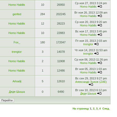
Ср ноя 27, 2013 3:24 pm
Homo Habilis
10
26950
Homo Habilis
Вт ноя 26, 2013 12:09 am
genfed
284
202245
Homo Habilis
Ср ноя 20, 2013 9:20 am
Homo Habilis
12
28223
Homo Habilis
Вс ноя 17, 2013 3:45 pm
Homo Habilis
10
22883
Homo Habilis
Пт ноя 15, 2013 2:03 am
Fox_
180
172047
trengtor
Чт ноя 14, 2013 11:53 am
trengtor
3
14078
trengtor
Ср ноя 06, 2013 11:26 pm
Homo Habilis
2
11908
Homo Habilis
Вт ноя 05, 2013 1:03 am
Homo Habilis
1
12486
Homo Habilis
Вс сен 29, 2013 9:27 pm
Arkadij
5
12610
Александр Зыков (ZAE)
Вт сен 10, 2013 6:12 pm
Дядя Шыша
0
6490
Дядя Шыша
На страницу
1
,
2
,
3
,
4
След.