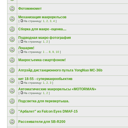
Фотоминомет
Механизация макрорельсов
[
На страницу:
1
,
2
,
3
,
4
]
Сборка для макро -оценка....
Подводная макро фотография
[
На страницу:
1
,
2
]
Лошарик!
[
На страницу:
1
...
8
,
9
,
10
]
Макросъемка смартфоном!
Апгрэйд дистанционного пульта YongNuo MC-36b
кит 18-55 - супермакрообьектив
[
На страницу:
1
,
2
,
3
]
Автоматические макрорельсы «MOTORMAN»
[
На страницу:
1
,
2
]
Подсветка для перевертыша.
"Арбалет" из Falcon Eyes DMAF-15
Рассеиватели для SB-R200