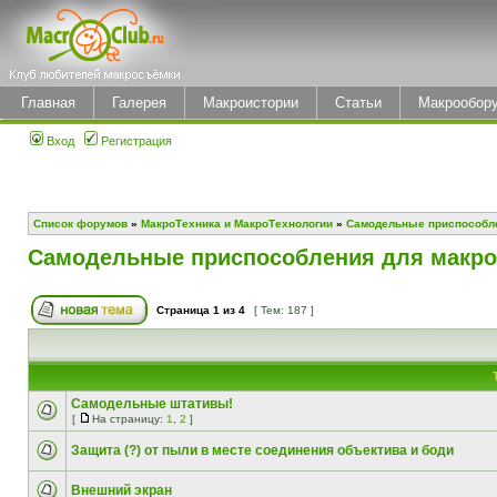
Главная
Галерея
Макроистории
Статьи
Макрообор
Вход
Регистрация
Список форумов
»
МакроТехника и МакроТехнологии
»
Самодельные приспособл
Самодельные приспособления для макр
Страница
1
из
4
[ Тем: 187 ]
Самодельные штативы!
[
На страницу:
1
,
2
]
Защита (?) от пыли в месте соединения объектива и боди
Внешний экран