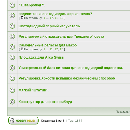
" Швабропод ".
подсветка на светодиодах. жирная точка?
[
На страницу:
1
...
17
,
18
,
19
]
Светодиодный парный излучатель
Регулируемый отражатель для "верхнего" света
Самодельные рельсы для макро
[
На страницу:
1
...
11
,
12
,
13
]
Площадка для Arca Swiss
Универсальный блок питания для светодиодной подсветки.
Регулировка яркости вспышки механическим способом.
Мягкий "штатив".
Конструктор для фотоприблуд
Показать 
Страница
1
из
4
[ Тем: 187 ]