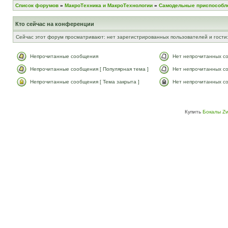
Список форумов
»
МакроТехника и МакроТехнологии
»
Самодельные приспособл
Кто сейчас на конференции
Сейчас этот форум просматривают: нет зарегистрированных пользователей и гости:
Непрочитанные сообщения
Нет непрочитанных с
Непрочитанные сообщения [ Популярная тема ]
Нет непрочитанных со
Непрочитанные сообщения [ Тема закрыта ]
Нет непрочитанных со
Купить
Бокалы Zw