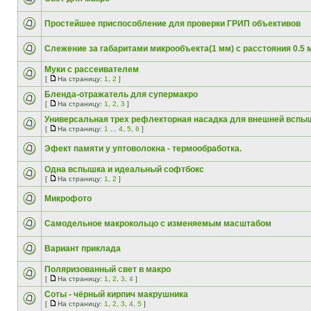
Простейшее приспособление для проверки ГРИП объективов
Слежение за габаритами микрообъекта(1 мм) с расстояния 0.5 
Муки с рассеивателем
[
На страницу:
1
,
2
]
Бленда-отражатель для супермакро
[
На страницу:
1
,
2
,
3
]
Универсальная трех рефлекторная насадка для внешней вспы
[
На страницу:
1
...
4
,
5
,
6
]
Эфект памяти у уптоволокна - термообработка.
Одна вспышка и идеальный софтбокс
[
На страницу:
1
,
2
]
Микрофото
Самодельное макрокольцо с изменяемым масштабом
Вариант приклада
Поляризованный свет в макро
[
На страницу:
1
,
2
,
3
,
4
]
Соты - чёрный кирпич макрушника
[
На страницу:
1
,
2
,
3
,
4
,
5
]