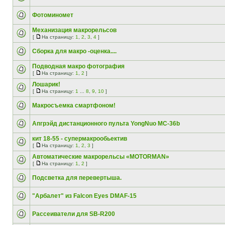
Фотоминомет
Механизация макрорельсов
[
На страницу:
1
,
2
,
3
,
4
]
Сборка для макро -оценка....
Подводная макро фотография
[
На страницу:
1
,
2
]
Лошарик!
[
На страницу:
1
...
8
,
9
,
10
]
Макросъемка смартфоном!
Апгрэйд дистанционного пульта YongNuo MC-36b
кит 18-55 - супермакрообьектив
[
На страницу:
1
,
2
,
3
]
Автоматические макрорельсы «MOTORMAN»
[
На страницу:
1
,
2
]
Подсветка для перевертыша.
"Арбалет" из Falcon Eyes DMAF-15
Рассеиватели для SB-R200