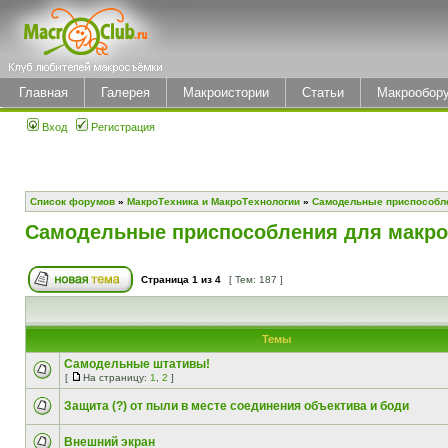
Главная
Галерея
Макроистории
Статьи
Макрообор
Вход
Регистрация
Список форумов
»
МакроТехника и МакроТехнологии
»
Самодельные приспособл
Самодельные приспособления для макр
Страница
1
из
4
[ Тем: 187 ]
Темы
Самодельные штативы!
[
На страницу:
1
,
2
]
Защита (?) от пыли в месте соединения объектива и боди
Внешний экран