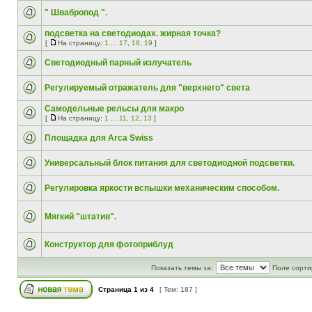
" Швабропод ".
подсветка на светодиодах. жирная точка?
[
На страницу:
1
...
17
,
18
,
19
]
Светодиодный парный излучатель
Регулируемый отражатель для "верхнего" света
Самодельные рельсы для макро
[
На страницу:
1
...
11
,
12
,
13
]
Площадка для Arca Swiss
Универсальный блок питания для светодиодной подсветки.
Регулировка яркости вспышки механическим способом.
Мягкий "штатив".
Конструктор для фотоприблуд
Показать темы за:
Поле сорти
Страница
1
из
4
[ Тем: 187 ]