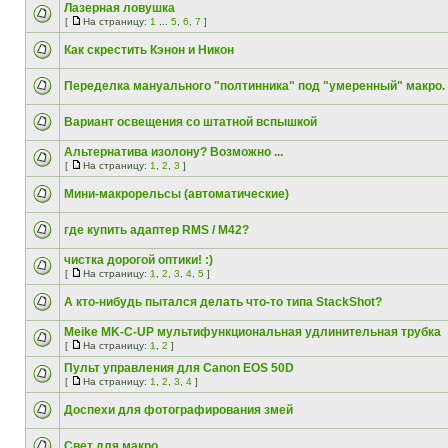
Лазерная ловушка
[
На страницу:
1
...
5
,
6
,
7
]
Как скрестить Кэнон и Никон
Переделка мануального "полтинника" под "умеренный" макро.
Вариант освещения со штатной вспышкой
Альтернатива изолону? Возможно ...
[
На страницу:
1
,
2
,
3
]
Мини-макрорельсы (автоматические)
где купить адаптер RMS / M42?
чистка дорогой оптики! :)
[
На страницу:
1
,
2
,
3
,
4
,
5
]
А кто-нибудь пытался делать что-то типа StackShot?
Meike MK-C-UP мультифункциональная удлинительная трубка
[
На страницу:
1
,
2
]
Пульт управления для Canon EOS 50D
[
На страницу:
1
,
2
,
3
,
4
]
Доспехи для фотографирования змей
Свет для макро